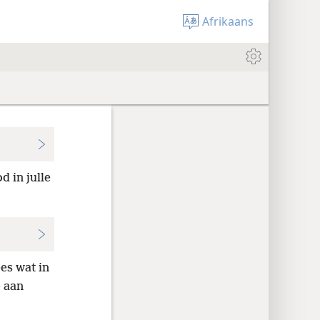
Afrikaans
d in julle
ees wat in
e aan