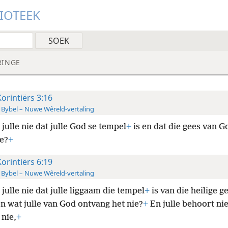
LIOTEEK
RINGE
Korintiërs 3:16
 Bybel – Nuwe Wêreld-vertaling
julle nie dat julle God se tempel
+
is en dat die gees van Go
e?
+
Korintiërs 6:19
 Bybel – Nuwe Wêreld-vertaling
julle nie dat julle liggaam die tempel
+
is van die heilige g
 en wat julle van God ontvang het nie?
+
En julle behoort ni
 nie,
+