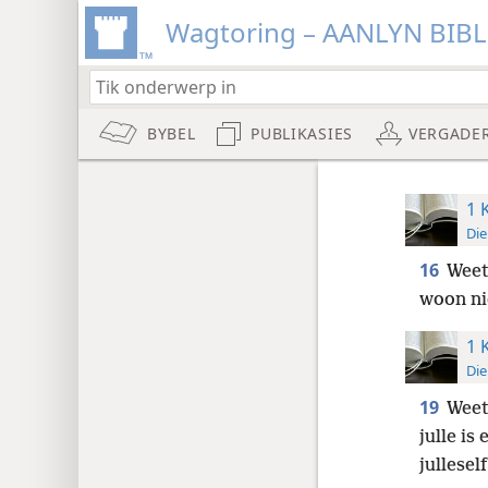
Wagtoring – AANLYN BIB
BYBEL
PUBLIKASIES
VERGADE
1 
Die
16
Weet 
woon ni
1 
Die
19
Weet 
julle is
julleself