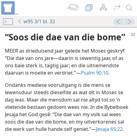
w95 3/1 bl. 32
“Soos die dae van die bome”
MEER as drieduisend jaar gelede het Moses geskryf:
“Die dae van ons jare—daarin is sewentig jaar, of as
ons baie sterk is, tagtig jaar; en die uitnemendste
daarvan is moeite en verdriet.”—
Psalm 90:10
.
Ondanks mediese vooruitgang is die mens se
lewensduur steeds dieselfde as wat dit in Moses se
dag was. Maar die mensdom sal nie altyd tot so ’n
vlietende bestaan gedoem wees nie. In die Bybelboek
Jesaja het God gesê: “Die dae van my volk sal wees
soos die dae van die bome, en my uitverkorenes sal
die werk van hulle hande self geniet.”—
Jesaja 65:22
.