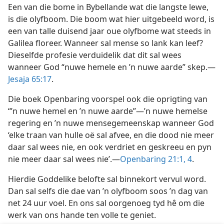
Een van die bome in Bybellande wat die langste lewe,
is die olyfboom. Die boom wat hier uitgebeeld word, is
een van talle duisend jaar oue olyfbome wat steeds in
Galilea floreer. Wanneer sal mense so lank kan leef?
Dieselfde profesie verduidelik dat dit sal wees
wanneer God “nuwe hemele en ’n nuwe aarde” skep.—
Jesaja 65:17
.
Die boek Openbaring voorspel ook die oprigting van
“’n nuwe hemel en ’n nuwe aarde”—’n nuwe hemelse
regering en ’n nuwe mensegemeenskap wanneer God
‘elke traan van hulle oë sal afvee, en die dood nie meer
daar sal wees nie, en ook verdriet en geskreeu en pyn
nie meer daar sal wees nie’.—
Openbaring 21:1,
4
.
Hierdie Goddelike belofte sal binnekort vervul word.
Dan sal selfs die dae van ’n olyfboom soos ’n dag van
net 24 uur voel. En ons sal oorgenoeg tyd hê om die
werk van ons hande ten volle te geniet.