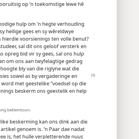
vooruitsig op ’n toekomstige lewe hê
nodige hulp om ’n hegte verhouding
y heilige gees en sy wêreldwye
hierdie voorsienings ten volle benut?
udeer, sal dit ons geloof versterk en
ns opreg bid vir sy gees, sal ons hulp
an om ons aan twyfelagtige gedrag
 hoogte bly van die riglyne wat die
sies sowel as by vergaderinge en
word met geestelike “voedsel op die
ienings beskerm ons geestelik en help
rming beklemtoon.
like beskerming kan ons dink aan die
 artikel genoem is. ’n Paar dae nadat
e is, het hulle verpletterende nuus