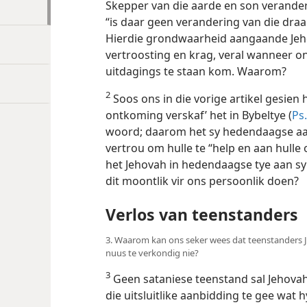
Skepper van die aarde en son verander
“is daar geen verandering van die draa
Hierdie grondwaarheid aangaande Jehov
vertroosting en krag, veral wanneer o
uitdagings te staan kom. Waarom?
2
Soos ons in die vorige artikel gesien 
ontkoming verskaf’ het in Bybeltye (
Ps.
woord; daarom het sy hedendaagse aa
vertrou om hulle te “help en aan hulle 
het Jehovah in hedendaagse tye aan sy
dit moontlik vir ons persoonlik doen?
Verlos van teenstanders
3. Waarom kan ons seker wees dat teenstanders J
nuus te verkondig nie?
3
Geen sataniese teenstand sal Jehovah
die uitsluitlike aanbidding te gee wat h