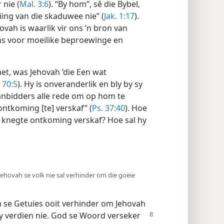
 nie (
Mal. 3:6
). “By hom”, sê die Bybel,
iing van die skaduwee nie” (
Jak. 1:17
).
ah is waarlik vir ons ’n bron van
ns voor moeilike beproewinge en
het, was Jehovah ‘die Een wat
 70:5
). Hy is onveranderlik en bly by sy
nbidders alle rede om op hom te
ontkoming [te] verskaf” (
Ps. 37:40
). Hoe
 knegte ontkoming verskaf? Hoe sal hy
ehovah se volk nie sal verhinder om die goeie
 se Getuies ooit verhinder om Jehovah
y verdien nie.
God se Woord verseker