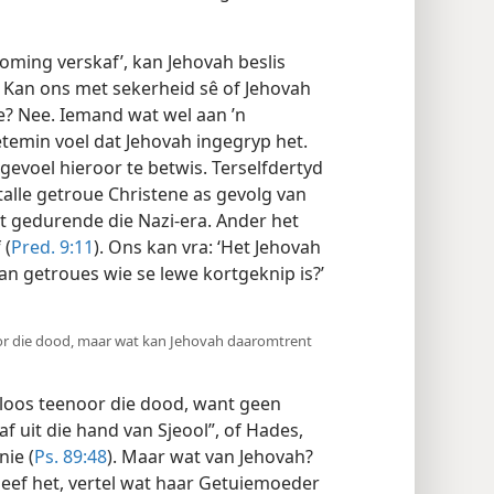
oming verskaf’, kan Jehovah beslis
s. Kan ons met sekerheid sê of Jehovah
ie? Nee. Iemand wat wel aan ’n
etemin voel dat Jehovah ingegryp het.
gevoel hieroor te betwis. Terselfdertyd
talle getroue Christene as gevolg van
et gedurende die Nazi-era. Ander het
 (
Pred. 9:11
). Ons kan vra: ‘Het Jehovah
n getroues wie se lewe kortgeknip is?’
or die dood, maar wat kan Jehovah daaromtrent
loos teenoor die dood, want geen
f uit die hand van Sjeool”, of Hades,
ie (
Ps. 89:48
). Maar wat van Jehovah?
leef het, vertel wat haar Getuiemoeder