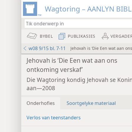
Wagtoring – AANLYN BIB
BYBEL
PUBLIKASIES
VERGADE
w08 9/15 bl. 7-11
Jehovah is ‘Die Een wat aan on
Jehovah is ‘Die Een wat aan ons
ontkoming verskaf’
Die Wagtoring kondig Jehovah se Koni
aan—2008
Onderhofies
Soortgelyke materiaal
Verlos van teenstanders