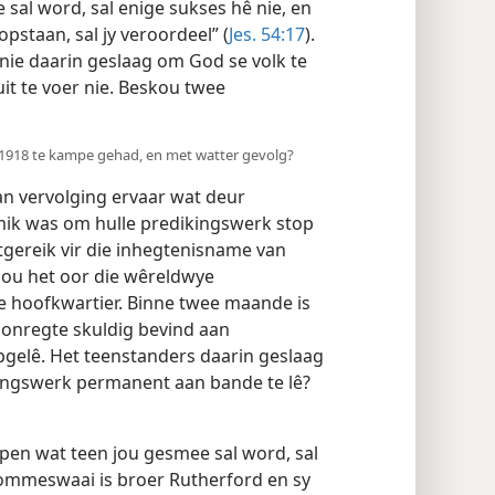
sal word, sal enige sukses hê nie, en
opstaan, sal jy veroordeel” (
Jes. 54:17
).
nie daarin geslaag om God se volk te
it te voer nie. Beskou twee
n 1918 te kampe gehad, en met watter gevolg?
van vervolging ervaar wat deur
mik was om hulle predikingswerk stop
itgereik vir die inhegtenisname van
ehou het oor die wêreldwye
ie hoofkwartier. Binne twee maande is
 onregte skuldig bevind aan
gelê. Het teenstanders daarin geslaag
ingswerk permanent aan bande te lê?
pen wat teen jou gesmee sal word, sal
e ommeswaai is broer Rutherford en sy