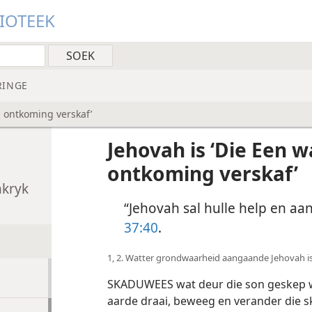
LIOTEEK
RINGE
s ontkoming verskaf’
Jehovah is ‘Die Een w
ontkoming verskaf’
nkryk
“Jehovah sal hulle help en aa
37:40
.
1, 2. Watter grondwaarheid aangaande Jehovah is 
SKADUWEES wat deur die son geskep wor
aarde draai, beweeg en verander die 