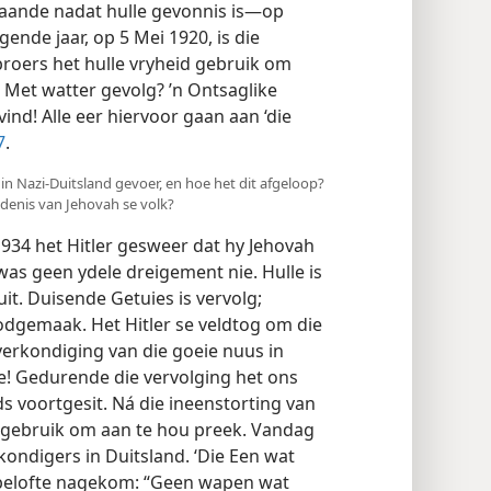
ande nadat hulle gevonnis is—op
gende jaar, op 5 Mei 1920, is die
broers het hulle vryheid gebruik om
 Met watter gevolg? ’n Ontsaglike
nd! Alle eer hiervoor gaan aan ‘die
7
.
s in Nazi-Duitsland gevoer, en hoe het dit afgeloop?
edenis van Jehovah se volk?
934 het Hitler gesweer dat hy Jehovah
 was geen ydele dreigement nie. Hulle is
it. Duisende Getuies is vervolg;
dgemaak. Het Hitler se veldtog om die
 verkondiging van die goeie nuus in
ie! Gedurende die vervolging het ons
 voortgesit. Ná die ineenstorting van
id gebruik om aan te hou preek. Vandag
ondigers in Duitsland. ‘Die Een wat
 belofte nagekom: “Geen wapen wat