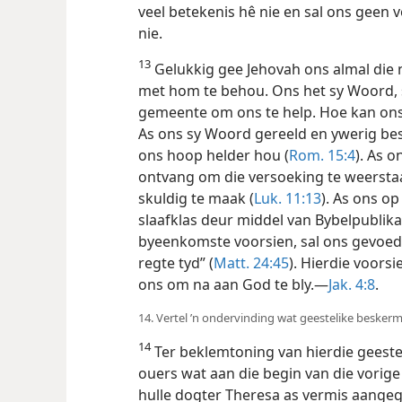
veel betekenis hê nie en sal ons geen 
nie.
13
Gelukkig gee Jehovah ons almal die 
met hom te behou. Ons het sy Woord, s
gemeente om ons te help. Hoe kan ons 
As ons sy Woord gereeld en ywerig best
ons hoop helder hou (
Rom. 15:4
). As o
ontvang om die versoeking te weersta
skuldig te maak (
Luk. 11:13
). As ons op
slaafklas deur middel
van Bybelpublika
byeenkomste voorsien, sal ons gevoed 
regte tyd” (
Matt. 24:45
). Hierdie voors
ons om na aan God te bly.—
Jak. 4:8
.
14. Vertel ’n ondervinding wat geestelike beske
14
Ter beklemtoning van hierdie geeste
ouers wat aan die begin van die vorige
hulle dogter Theresa as vermis aangege