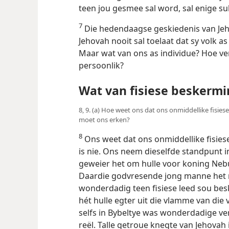
teen jou gesmee sal word, sal enige su
7
Die hedendaagse geskiedenis van Je
Jehovah nooit sal toelaat dat sy volk as
Maar wat van ons as individue? Hoe v
persoonlik?
Wat van fisiese beskermi
8, 9. (a) Hoe weet ons dat ons onmiddellike fisiese
moet ons erken?
8
Ons weet dat ons onmiddellike fisies
is nie. Ons neem dieselfde standpunt i
geweier het om hulle voor koning Neb
Daardie godvresende jong manne het 
wonderdadig teen fisiese leed sou besk
hét hulle egter uit die vlamme van die 
selfs in Bybeltye was wonderdadige ver
reël. Talle getroue knegte van Jehov