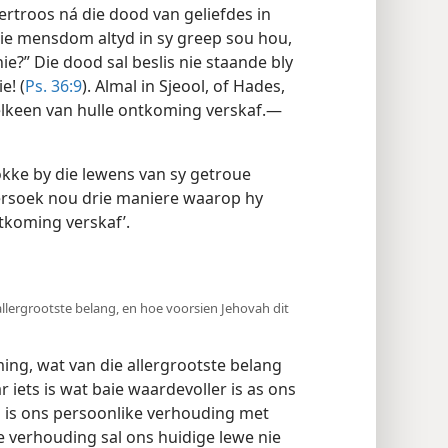
ertroos ná die dood van geliefdes in
ie mensdom altyd in sy greep sou hou,
ie?” Die dood sal beslis nie staande bly
e! (
Ps. 36:9
). Almal in Sjeool, of Hades,
 elkeen van hulle ontkoming verskaf.—
okke by die lewens van sy getroue
rsoek nou drie maniere waarop hy
tkoming verskaf’.
allergrootste belang, en hoe voorsien Jehovah dit
ing, wat van die allergrootste belang
r iets is wat baie waardevoller is as ons
g is ons persoonlike verhouding met
ie verhouding sal ons huidige lewe nie