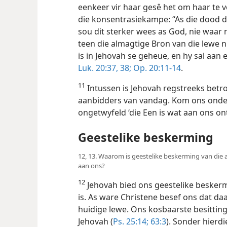
eenkeer vir haar gesê het om haar te v
die konsentrasiekampe: “As die dood d
sou dit sterker wees as God, nie waar n
teen die almagtige Bron van die lewe ni
is in Jehovah se geheue, en hy sal aan
Luk. 20:37, 38;
Op. 20:11-14
.
11
Intussen is Jehovah regstreeks betr
aanbidders van vandag. Kom ons onde
ongetwyfeld ‘die Een is wat aan ons on
Geestelike beskerming
12, 13. Waarom is geestelike beskerming van die 
aan ons?
12
Jehovah bied ons geestelike beskerm
is. As ware Christene besef ons dat daa
huidige lewe. Ons kosbaarste besittin
Jehovah (
Ps. 25:14;
63:3
). Sonder hierd