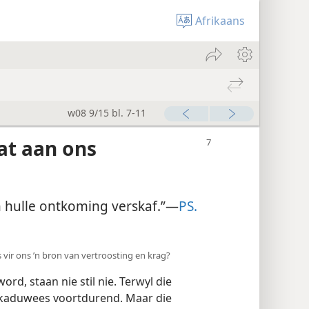
Afrikaans
w08 9/15 bl. 7-11
at aan ons
n hulle ontkoming verskaf.”—
PS.
vir ons ’n bron van vertroosting en krag?
d, staan nie stil nie. Terwyl die
skaduwees voortdurend. Maar die