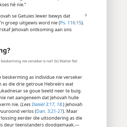
kses hê nie.”
hovah
se Getuies lewer bewys dat
 ’n groep uitgewis word nie (
Ps. 116:15
).
erskaf Jehovah ontkoming aan ons
ng?
 beskerming nie verseker is nie? (b) Watter feit
e beskerming as individue nie verseker
n as die drie getroue Hebreërs wat
ukadnesar se goue beeld neer te buig.
nie net aangeneem dat Jehovah hulle
erm nie. (
Lees
Daniël 3:17, 18
.
) Jehovah
vuuroond verlos (
Dan. 3:21-27
). Maar
lossing eerder die uitsondering as die
ah is deur teenstanders doodgemaak.—