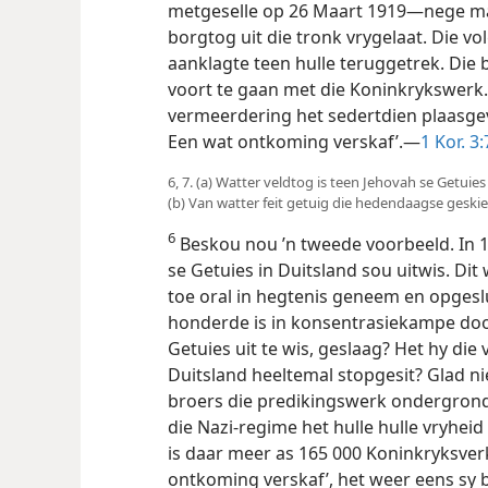
metgeselle op 26 Maart 1919—nege ma
borgtog uit die tronk vrygelaat. Die vol
aanklagte teen hulle teruggetrek. Die 
voort te gaan met die Koninkrykswerk.
vermeerdering het sedertdien plaasgevi
Een wat ontkoming verskaf’.—
1 Kor. 3:
6, 7. (a) Watter veldtog is teen Jehovah se Getuie
(b) Van watter feit getuig die hedendaagse geski
6
Beskou nou ’n tweede voorbeeld. In 1
se Getuies in Duitsland sou uitwis. Dit
toe oral in hegtenis geneem en opgeslu
honderde is in konsentrasiekampe doo
Getuies uit te wis, geslaag? Het hy die
Duitsland heeltemal stopgesit? Glad n
broers die predikingswerk ondergronds
die Nazi-regime het hulle hulle vryhe
is daar meer as 165 000 Koninkryksverk
ontkoming verskaf’, het weer eens sy