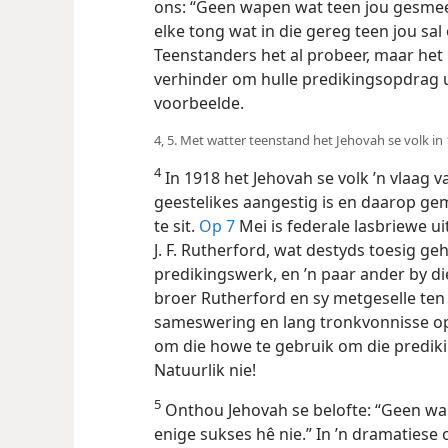
ons: “Geen wapen wat teen jou gesmee 
elke tong wat in die gereg teen jou sal 
Teenstanders het al probeer, maar het 
verhinder om hulle predikingsopdrag u
voorbeelde.
4, 5. Met watter teenstand het Jehovah se volk i
4
In 1918 het Jehovah se volk ’n vlaag 
geestelikes aangestig is en daarop ge
te sit.
Op 7
Mei is federale lasbriewe u
J. F. Rutherford, wat destyds toesig g
predikingswerk, en ’n paar ander by d
broer Rutherford en sy metgeselle ten
sameswering en lang tronkvonnisse op
om die howe te gebruik om die predik
Natuurlik nie!
5
Onthou Jehovah se belofte: “Geen wa
enige sukses hê nie.” In ’n dramaties