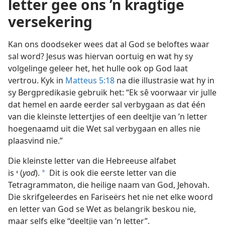
letter gee ons ’n kragtige
versekering
Kan ons doodseker wees dat al God se beloftes waar
sal word? Jesus was hiervan oortuig en wat hy sy
volgelinge geleer het, het hulle ook op God laat
vertrou. Kyk in
Matteus 5:18
na die illustrasie wat hy in
sy Bergpredikasie gebruik het: “Ek sê voorwaar vir julle
dat hemel en aarde eerder sal verbygaan as dat één
van die kleinste lettertjies of een deeltjie van ’n letter
hoegenaamd uit die Wet sal verbygaan en alles nie
plaasvind nie.”
Die kleinste letter van die Hebreeuse alfabet
is י (
yod
).
Dit is ook die eerste letter van die
a
Tetragrammaton, die heilige naam van God, Jehovah.
Die skrifgeleerdes en Fariseërs het nie net elke woord
en letter van God se Wet as belangrik beskou nie,
maar selfs elke “deeltjie van ’n letter”.