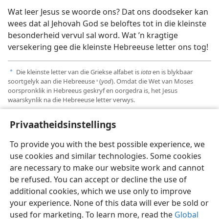
Wat leer Jesus se woorde ons? Dat ons doodseker kan
wees dat al Jehovah God se beloftes tot in die kleinste
besonderheid vervul sal word. Wat ’n kragtige
versekering gee die kleinste Hebreeuse letter ons tog!
Die kleinste letter van die Griekse alfabet is
iota
en is blykbaar
a
soortgelyk aan die Hebreeuse י (
yod
). Omdat die Wet van Moses
oorspronklik in Hebreeus geskryf en oorgedra is, het Jesus
waarskynlik na die Hebreeuse letter verwys.
Privaatheidsinstellings
To provide you with the best possible experience, we
use cookies and similar technologies. Some cookies
Afrikaans
Deel
Voorkeure
are necessary to make our website work and cannot
Copyright
© 2026 Watch Tower Bible and Tract Society of Pennsylvania
be refused. You can accept or decline the use of
Gebruiksvoorwaardes
Privaatheidsbeleid
Privaatheidsinstellings
Meld aan
JW.ORG
additional cookies, which we use only to improve
your experience. None of this data will ever be sold or
used for marketing. To learn more, read the
Global