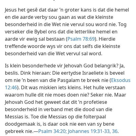
Jesus het gesê dat daar ’n groter kans is dat die hemel
en die aarde verby sou gaan as wat die kleinste
besonderheid in die Wet nie vervul sou word nie. Tog
verseker die Bybel ons dat die letterlike hemel en
aarde vir ewig sal bestaan (
Psalm 78:69
). Hierdie
treffende woorde wys vir ons dat selfs die kleinste
besonderheid van die Wet vervul sal word.
Is klein besonderhede vir Jehovah God belangrik? Ja,
beslis. Dink hieraan: Die eertydse Israeliete is beveel
om nie ’n been van die Pasgalam te breek nie (
Eksodus
12:46
). Dit was miskien iets kleins. Het hulle verstaan
waarom hulle dit nie moes doen nie? Seker nie. Maar
Jehovah God het geweet dat dit ’n profetiese
besonderheid in verband met die dood van die
Messias is. Toe die Messias op die folterpaal
doodgemaak is, is daar ook nie een van sy bene
gebreek nie.—
Psalm 34:20;
Johannes 19:31-33,
36
.