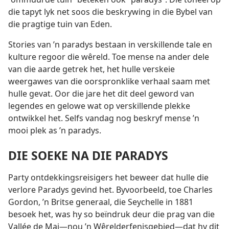
die tapyt lyk net soos die beskrywing in die Bybel van
die pragtige tuin van Eden.
Stories van ’n paradys bestaan in verskillende tale en
kulture regoor die wêreld. Toe mense na ander dele
van die aarde getrek het, het hulle verskeie
weergawes van die oorspronklike verhaal saam met
hulle gevat. Oor die jare het dit deel geword van
legendes en gelowe wat op verskillende plekke
ontwikkel het. Selfs vandag nog beskryf mense ’n
mooi plek as ’n paradys.
DIE SOEKE NA DIE PARADYS
Party ontdekkingsreisigers het beweer dat hulle die
verlore Paradys gevind het. Byvoorbeeld, toe Charles
Gordon, ’n Britse generaal, die Seychelle in 1881
besoek het, was hy so beïndruk deur die prag van die
Vallée de Mai—nou ’n Wêrelderfenisgebied—dat hy dit