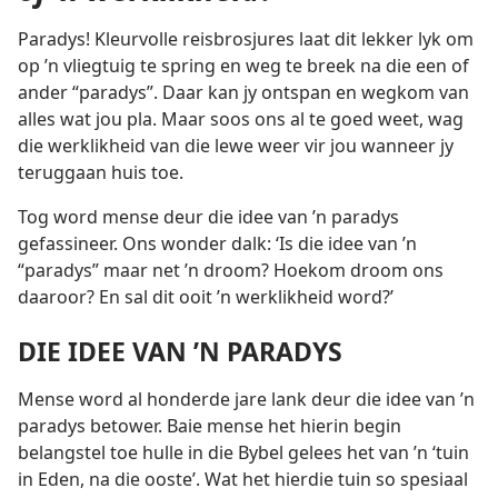
Paradys! Kleurvolle reisbrosjures laat dit lekker lyk om
op ’n vliegtuig te spring en weg te breek na die een of
ander “paradys”. Daar kan jy ontspan en wegkom van
alles wat jou pla. Maar soos ons al te goed weet, wag
die werklikheid van die lewe weer vir jou wanneer jy
teruggaan huis toe.
Tog word mense deur die idee van ’n paradys
gefassineer. Ons wonder dalk: ‘Is die idee van ’n
“paradys” maar net ’n droom? Hoekom droom ons
daaroor? En sal dit ooit ’n werklikheid word?’
DIE IDEE VAN ’N PARADYS
Mense word al honderde jare lank deur die idee van ’n
paradys betower. Baie mense het hierin begin
belangstel toe hulle in die Bybel gelees het van ’n ‘tuin
in Eden, na die ooste’. Wat het hierdie tuin so spesiaal