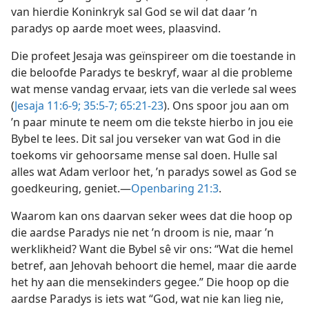
van hierdie Koninkryk sal God se wil dat daar ’n
paradys op aarde moet wees, plaasvind.
Die profeet Jesaja was geïnspireer om die toestande in
die beloofde Paradys te beskryf, waar al die probleme
wat mense vandag ervaar, iets van die verlede sal wees
(
Jesaja 11:6-9;
35:5-7;
65:21-23
). Ons spoor jou aan om
’n paar minute te neem om die tekste hierbo in jou eie
Bybel te lees. Dit sal jou verseker van wat God in die
toekoms vir gehoorsame mense sal doen. Hulle sal
alles wat Adam verloor het, ’n paradys sowel as God se
goedkeuring, geniet.—
Openbaring 21:3
.
Waarom kan ons daarvan seker wees dat die hoop op
die aardse Paradys nie net ’n droom is nie, maar ’n
werklikheid? Want die Bybel sê vir ons: “Wat die hemel
betref, aan Jehovah behoort die hemel, maar die aarde
het hy aan die mensekinders gegee.” Die hoop op die
aardse Paradys is iets wat “God, wat nie kan lieg nie,