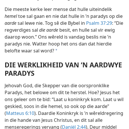
Die meeste kerke leer mense dat hulle uiteindelik
hemel
toe sal gaan en nie dat hulle in ’n paradys op die
aarde
sal lewe nie. Tog sê die Bybel in
Psalm 37:29
: “Die
regverdiges sal
die aarde
besit, en hulle sal vir ewig
daarop woon.” Ons wêreld is vandag beslis nie ’n
paradys nie. Watter hoop het ons dan dat hierdie
belofte waar sal word?
a
DIE WERKLIKHEID VAN ’N AARDWYE
PARADYS
Jehovah God, die Skepper van die oorspronklike
Paradys, het belowe om dit te herstel. Hoe? Jesus het
ons geleer om te bid: “Laat u koninkryk kom. Laat u wil
geskied, soos in die hemel, so ook op die aarde”
(
Matteus 6:10
). Daardie Koninkryk is ’n wêreldregering
in die hande van Jesus Christus, en dit sal alle
menseregerings vervang (
Daniël 2:44
). Deur middel