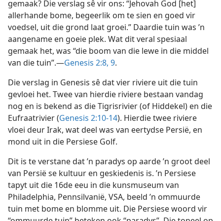
gemaak? Die verslag sê vir ons: “Jehovah God [het]
allerhande bome, begeerlik om te sien en goed vir
voedsel, uit die grond laat groei.” Daardie tuin was ’n
aangename en goeie plek. Wat dit veral spesiaal
gemaak het, was “die boom van die lewe in die middel
van die tuin”.—
Genesis 2:8, 9
.
Die verslag in Genesis sê dat vier riviere uit die tuin
gevloei het. Twee van hierdie riviere bestaan vandag
nog en is bekend as die Tigrisrivier (of Hiddekel) en die
Eufraatrivier (
Genesis 2:10-14
). Hierdie twee riviere
vloei deur Irak, wat deel was van eertydse Persië, en
mond uit in die Persiese Golf.
Dit is te verstane dat ’n paradys op aarde ’n groot deel
van Persië se kultuur en geskiedenis is. ’n Persiese
tapyt uit die 16de eeu in die kunsmuseum van
Philadelphia, Pennsilvanië, VSA, beeld ’n ommuurde
tuin met bome en blomme uit. Die Persiese woord vir
“ommuurde tuin” beteken ook “paradys”. Die toneel op