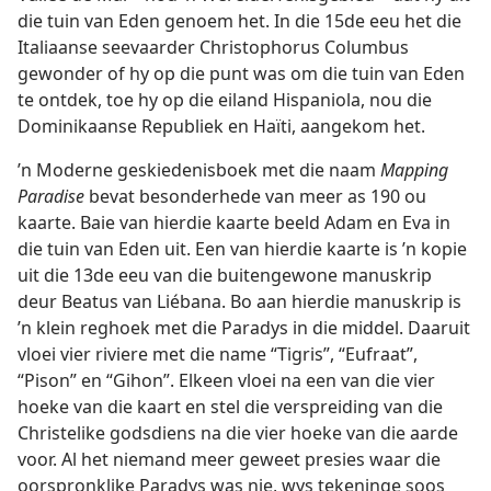
die tuin van Eden genoem het. In die 15de eeu het die
Italiaanse seevaarder Christophorus Columbus
gewonder of hy op die punt was om die tuin van Eden
te ontdek, toe hy op die eiland Hispaniola, nou die
Dominikaanse Republiek en Haïti, aangekom het.
’n Moderne geskiedenisboek met die naam
Mapping
Paradise
bevat besonderhede van meer as 190 ou
kaarte. Baie van hierdie kaarte beeld Adam en Eva in
die tuin van Eden uit. Een van hierdie kaarte is ’n kopie
uit die 13de eeu van die buitengewone manuskrip
deur Beatus van Liébana. Bo aan hierdie manuskrip is
’n klein reghoek met die Paradys in die middel. Daaruit
vloei vier riviere met die name “Tigris”, “Eufraat”,
“Pison” en “Gihon”. Elkeen vloei na een van die vier
hoeke van die kaart en stel die verspreiding van die
Christelike godsdiens na die vier hoeke van die aarde
voor. Al het niemand meer geweet presies waar die
oorspronklike Paradys was nie, wys tekeninge soos