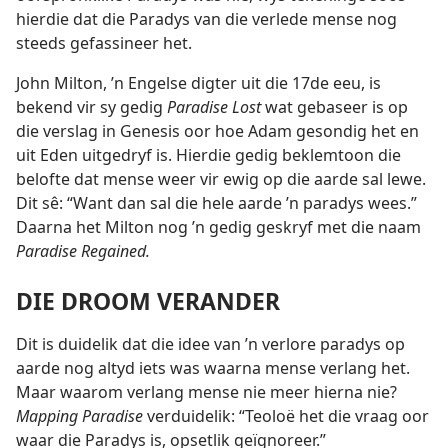
hierdie dat die
Paradys van die verlede mense nog
steeds gefassineer het.
John Milton, ’n Engelse digter uit die 17de eeu, is
bekend vir sy gedig
Paradise Lost
wat gebaseer is op
die verslag in Genesis oor hoe Adam gesondig het en
uit Eden uitgedryf is. Hierdie gedig beklemtoon die
belofte dat mense weer vir ewig op die aarde sal lewe.
Dit sê: “Want dan sal die hele aarde ’n paradys wees.”
Daarna het Milton nog ’n gedig geskryf met die naam
Paradise Regained.
DIE DROOM VERANDER
Dit is duidelik dat die idee van ’n verlore paradys op
aarde nog altyd iets was waarna mense verlang het.
Maar waarom verlang mense nie meer hierna nie?
Mapping Paradise
verduidelik: “Teoloë het die vraag oor
waar die Paradys is, opsetlik geïgnoreer.”