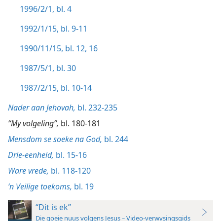
1996/2/1, bl. 4
1992/1/15, bl. 9-11
1990/11/15, bl. 12,
16
1987/5/1, bl. 30
1987/2/15, bl. 10-14
Nader aan Jehovah,
bl. 232-235
“My volgeling”,
bl. 180-181
Mensdom se soeke na God,
bl. 244
Drie-eenheid,
bl. 15-16
Ware vrede,
bl. 118-120
‘n Veilige toekoms,
bl. 19
“Dit is ek”
Die goeie nuus volgens Jesus
–
Video-verwysingsgids