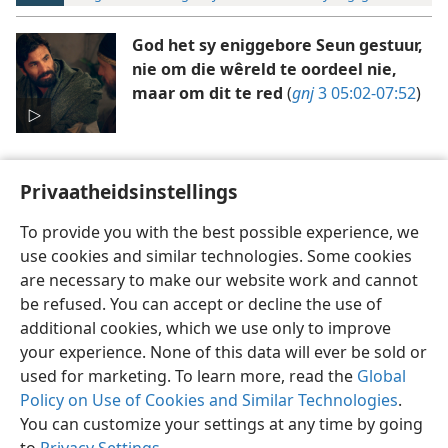
God het sy eniggebore Seun gestuur,
nie om die wêreld te oordeel nie,
maar om dit te red
(
gnj
3 05:02-07:52
)
Privaatheidsinstellings
To provide you with the best possible experience, we
use cookies and similar technologies. Some cookies
Afrikaans
Voorkeure
are necessary to make our website work and cannot
Copyright
© 2026 Watch Tower Bible and Tract Society of Pennsylvania
be refused. You can accept or decline the use of
Gebruiksvoorwaardes
Privaatheidsbeleid
Privaatheidsinstellings
Meld aan
JW.ORG
additional cookies, which we use only to improve
your experience. None of this data will ever be sold or
used for marketing. To learn more, read the
Global
Policy on Use of Cookies and Similar Technologies
.
You can customize your settings at any time by going