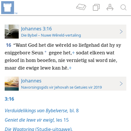
Johannes 3:16
Die Bybel – Nuwe Wêreld-vertaling
16
“Want God het die wêreld so liefgehad dat hy sy
*
eniggebore Seun
gegee het,
+
sodat elkeen wat
geloof in hom beoefen, nie vernietig sal word nie,
maar die ewige lewe kan hê.
+
Johannes
Navorsingsgids vir Jehovah se Getuies vir 2019
3:16
Verduidelikings van Bybelverse,
bl. 8
Geniet die lewe vir ewig!,
les 15
Die Wagtoring
(Studie-uitgawe)
,