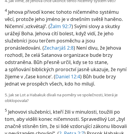
4. Jak víme, že Jehova chce ukončit tento ničemný systém věcí?
4
Jehova přivodí konec tohoto ničemného systému
věcí, protože jeho jméno je v dnešním světě haněno.
Ničemní ‚vzkvétají‘. (
Žalm 92:7
) Svými slovy a skutky
urážejí Boha. Jehova cítí bolest, když vidí, že jeho
služebníci jsou terčem posměchu a jsou
pronásledováni. (
Zecharjáš 2:8
) Není divu, že Jehova
rozhodl, že celá Satanova organizace bude brzy
odstraněna. Bůh přesně určil, kdy se to stane,
a splňování biblických proroctví jasně ukazuje, že nyní
žijeme v ‚čase konce‘. (
Daniel 12:4
) Bůh bude brzy
jednat ve prospěch všech, kdo ho milují.
5. Jak se Lot a Habakuk dívali na poměry ve společnosti, která je
obklopovala?
5
Jehovovi služebníci, kteří žili v minulosti, toužili po
tom, aby viděli konec ničemnosti. Spravedlivý Lot „byl
značně stísněn tím, že si lidé vzdorující zákonu libovali
v nevázaném chování“. (
2. Petra 2:7
) Prorok Habakuk