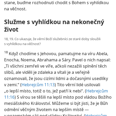
stane, buďme rozhodnuti chodit s Bohem s vyhlídkou
na věčnost.
Služme s vyhlídkou na nekonečný
život
18, 19. Co ukazuje, že věrní Boží služebníci ze staré doby sloužili
s vyhlídkou na věčnost?
18
Když chodíme s Jehovou, pamatujme na víru Abela,
Enocha, Noema, Abrahama a Sáry. Pavel o nich napsal:
„Ti všichni zemřeli ve víře, ačkoli nezažili splnění těch
slibů, ale viděli je zdaleka a vítali je a veřejně
oznamovali, že jsou cizími lidmi a dočasnými usedlíky
v zemi.“ (
Hebrejcům 11:13
) Tito věrní lidé usilovali
„o lepší místo, totiž o to, jež patří k nebi“. (
Hebrejcům
11:16
) S vírou se těšili na lepší místo pod vládou Božího
mesiášského Království. Můžeme si být jisti, že je Bůh
odmění věčným životem na lepším místě —
v pozemském ráji pod vládou Království. (
Hebrejcům