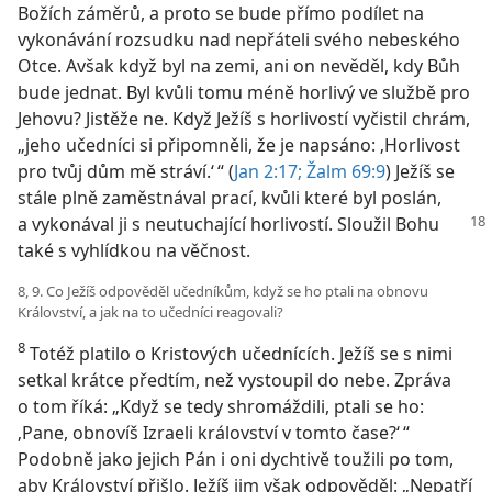
Božích záměrů, a proto se bude přímo podílet na
vykonávání rozsudku nad nepřáteli svého nebeského
Otce. Avšak když byl na zemi, ani on nevěděl, kdy Bůh
bude jednat. Byl kvůli tomu méně horlivý ve službě pro
Jehovu? Jistěže ne. Když Ježíš s horlivostí vyčistil chrám,
„jeho učedníci si připomněli, že je napsáno: ‚Horlivost
pro tvůj dům mě stráví.‘ “ (
Jan 2:17;
Žalm 69:9
) Ježíš se
stále plně zaměstnával prací, kvůli které byl poslán,
a vykonával ji
s neutuchající horlivostí. Sloužil Bohu
také s vyhlídkou na věčnost.
8, 9. Co Ježíš odpověděl učedníkům, když se ho ptali na obnovu
Království, a jak na to učedníci reagovali?
8
Totéž platilo o Kristových učednících. Ježíš se s nimi
setkal krátce předtím, než vystoupil do nebe. Zpráva
o tom říká: „Když se tedy shromáždili, ptali se ho:
‚Pane, obnovíš Izraeli království v tomto čase?‘ “
Podobně jako jejich Pán i oni dychtivě toužili po tom,
aby Království přišlo. Ježíš jim však odpověděl: „Nepatří