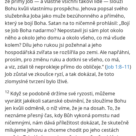
že přímý Job — a vlastně všichni takoví lidé — slouží
Bohu kvůli vlastnímu prospěchu. Jehova popsal svého
služebníka Joba jako muže bezúhonného a přímého,
který se bojí Boha. Satan na to ničemně prohlásil: „Bojí
se Job Boha nadarmo? Nepostavil jsi sám plot okolo
něho a okolo jeho domu a okolo všeho, co má všude
kolem? Dílu jeho rukou jsi požehnal a jeho
hospodářská zvířata se rozšířila po zemi. Ale napřáhni,
prosím, pro změnu ruku a dotkni se všeho, co má,
a viz, zdali tě neprokleje přímo do obličeje.“ (
Job 1:8–11
)
Job zůstal ve zkoušce ryzí, a tak dokázal, že toto
zlomyslné tvrzení bylo lživé.
12
Když se podobně držíme své ryzosti, můžeme
vyvrátit jakékoli satanské obvinění, že sloužíme Bohu
jen kvůli odměně, o níž víme, že je na dosah. To, že
neznáme přesný čas, kdy Bůh vykoná pomstu nad
ničemnými, nám dává příležitost dokázat, že skutečně
milujeme Jehovu a chceme chodit po jeho cestách