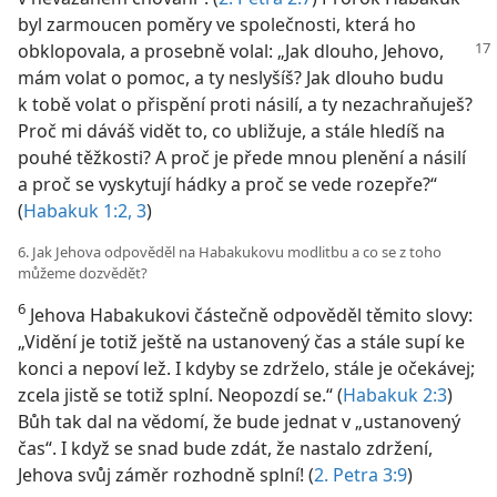
byl zarmoucen poměry ve společnosti, která ho
obklopovala, a prosebně volal: „Jak
dlouho, Jehovo,
mám volat o pomoc, a ty neslyšíš? Jak dlouho budu
k tobě volat o přispění proti násilí, a ty nezachraňuješ?
Proč mi dáváš vidět to, co ubližuje, a stále hledíš na
pouhé těžkosti? A proč je přede mnou plenění a násilí
a proč se vyskytují hádky a proč se vede rozepře?“
(
Habakuk 1:2, 3
)
6. Jak Jehova odpověděl na Habakukovu modlitbu a co se z toho
můžeme dozvědět?
6
Jehova Habakukovi částečně odpověděl těmito slovy:
„Vidění je totiž ještě na ustanovený čas a stále supí ke
konci a nepoví lež. I kdyby se zdrželo, stále je očekávej;
zcela jistě se totiž splní. Neopozdí se.“ (
Habakuk 2:3
)
Bůh tak dal na vědomí, že bude jednat v „ustanovený
čas“. I když se snad bude zdát, že nastalo zdržení,
Jehova svůj záměr rozhodně splní! (
2. Petra 3:9
)