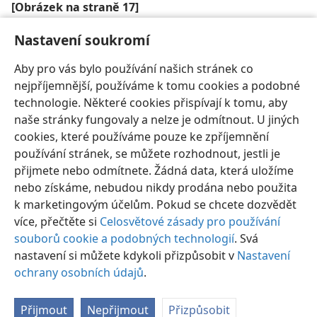
[Obrázek na straně 17]
Chodit s Bohem znamená, že mu horlivě sloužíme
Nastavení soukromí
podobně jako Kristovi první učedníci
Aby pro vás bylo používání našich stránek co
nejpříjemnější, používáme k tomu cookies a podobné
technologie. Některé cookies přispívají k tomu, aby
naše stránky fungovaly a nelze je odmítnout. U jiných
cookies, které používáme pouze ke zpříjemnění
Čeština
Sdílet
Nastavení
používání stránek, se můžete rozhodnout, jestli je
Copyright
© 2026 Watch Tower Bible and Tract Society of Pennsylvania
přijmete nebo odmítnete. Žádná data, která uložíme
Podmínky použití
Ochrana osobních údajů
Nastavení soukromí
Přihlásit se
JW.ORG
nebo získáme, nebudou nikdy prodána nebo použita
k marketingovým účelům. Pokud se chcete dozvědět
více, přečtěte si
Celosvětové zásady pro používání
souborů cookie a podobných technologií
. Svá
nastavení si můžete kdykoli přizpůsobit v
Nastavení
ochrany osobních údajů
.
Přijmout
Nepřijmout
Přizpůsobit