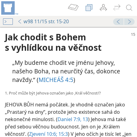
w98 11/15 str. 15-20
Jak chodit s Bohem
s vyhlídkou na věčnost
„My budeme chodit ve jménu Jehovy,
našeho Boha, na neurčitý čas, dokonce
navždy.“ (
MICHEÁŠ 4:5
)
1. Proč může být Jehova označen jako ‚Král věčnosti‘?
JEHOVA BŮH nemá počátek. Je vhodně označen jako
„Prastarý na dny“, protože jeho existence sahá do
nekonečné minulosti. (
Daniel 7:9,
13
) Jehova má také
před sebou věčnou budoucnost. Jen on je ‚Králem
věčnosti‘. (
Zjevení 10:6;
15:3
) V jeho očích je tisíc let „jen