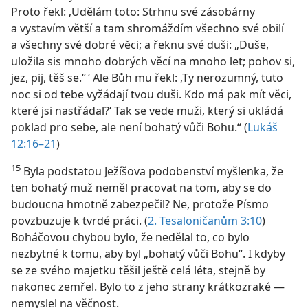
Proto řekl: ‚Udělám toto: Strhnu své zásobárny
a vystavím větší a tam shromáždím všechno své obilí
a všechny své dobré věci; a řeknu své duši: „Duše,
uložila sis mnoho dobrých věcí na mnoho let; pohov si,
jez, pij, těš se.“ ‘ Ale Bůh mu řekl: ‚Ty nerozumný, tuto
noc si od tebe vyžádají tvou duši. Kdo má pak mít věci,
které jsi nastřádal?‘ Tak se vede muži, který si ukládá
poklad pro sebe, ale není bohatý vůči Bohu.“ (
Lukáš
12:16–21
)
15
Byla podstatou Ježíšova podobenství myšlenka, že
ten bohatý muž neměl pracovat na tom, aby se do
budoucna hmotně zabezpečil? Ne, protože Písmo
povzbuzuje k tvrdé práci. (
2. Tesaloničanům 3:10
)
Boháčovou chybou bylo, že nedělal to, co bylo
nezbytné k tomu, aby byl „bohatý vůči Bohu“. I kdyby
se ze svého majetku těšil ještě celá léta, stejně by
nakonec zemřel. Bylo to z jeho strany krátkozraké —
nemyslel na věčnost.