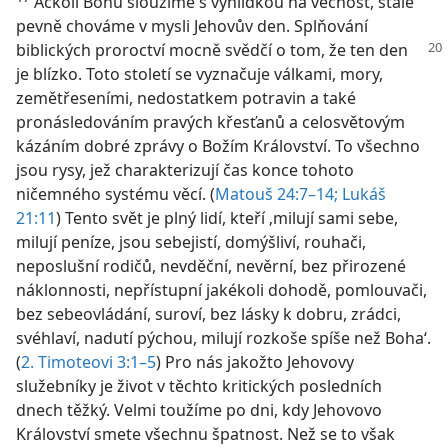
Ačkoli Bohu sloužíme s vyhlídkou na věčnost, stále
pevně chováme v mysli Jehovův den. Splňování
biblických proroctví
mocně svědčí o tom, že ten den
je blízko. Toto století se vyznačuje válkami, mory,
zemětřeseními, nedostatkem potravin a také
pronásledováním pravých křesťanů a celosvětovým
kázáním dobré zprávy o Božím Království. To všechno
jsou rysy, jež charakterizují čas konce tohoto
ničemného systému věcí. (
Matouš 24:7–14;
Lukáš
21:11
) Tento svět je plný lidí, kteří ‚milují sami sebe,
milují peníze, jsou sebejistí, domýšliví, rouhači,
neposlušní rodičů, nevděční, nevěrní, bez přirozené
náklonnosti, nepřístupní jakékoli dohodě, pomlouvači,
bez sebeovládání, suroví, bez lásky k dobru, zrádci,
svéhlaví, nadutí pýchou, milují rozkoše spíše než Boha‘.
(
2. Timoteovi 3:1–5
) Pro nás jakožto Jehovovy
služebníky je život v těchto kritických posledních
dnech těžký. Velmi toužíme po dni, kdy Jehovovo
Království smete všechnu špatnost. Než se to však