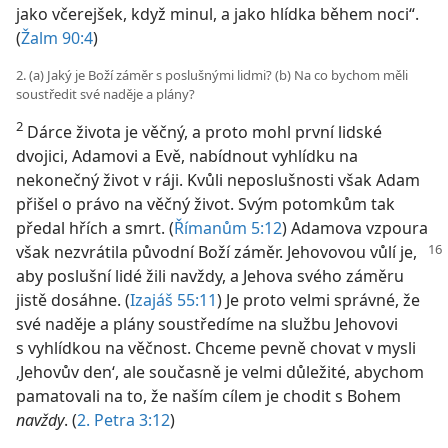
jako včerejšek, když minul, a jako hlídka během noci“.
(
Žalm 90:4
)
2. (a) Jaký je Boží záměr s poslušnými lidmi? (b) Na co bychom měli
soustředit své naděje a plány?
2
Dárce života je věčný, a proto mohl první lidské
dvojici, Adamovi a Evě, nabídnout vyhlídku na
nekonečný život v ráji. Kvůli neposlušnosti však Adam
přišel o právo na věčný život. Svým potomkům tak
předal hřích a smrt. (
Římanům 5:12
) Adamova vzpoura
však nezvrátila původní Boží záměr.
Jehovovou vůlí je,
aby poslušní lidé žili navždy, a Jehova svého záměru
jistě dosáhne. (
Izajáš 55:11
) Je proto velmi správné, že
své naděje a plány soustředíme na službu Jehovovi
s vyhlídkou na věčnost. Chceme pevně chovat v mysli
‚Jehovův den‘, ale současně je velmi důležité, abychom
pamatovali na to, že naším cílem je chodit s Bohem
navždy
. (
2. Petra 3:12
)