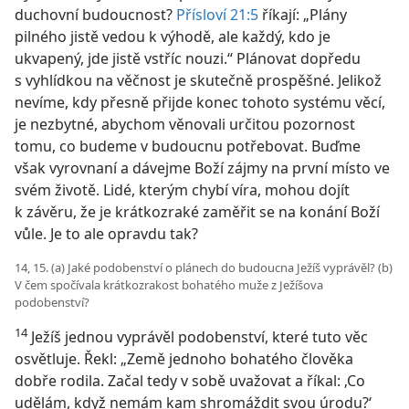
duchovní budoucnost?
Přísloví 21:5
říkají: „Plány
pilného jistě vedou k výhodě, ale každý, kdo je
ukvapený, jde jistě vstříc nouzi.“ Plánovat dopředu
s vyhlídkou na věčnost je skutečně prospěšné. Jelikož
nevíme, kdy přesně přijde konec tohoto systému věcí,
je nezbytné, abychom věnovali určitou pozornost
tomu, co budeme v budoucnu potřebovat. Buďme
však vyrovnaní a dávejme Boží zájmy na první místo ve
svém životě. Lidé, kterým chybí víra, mohou dojít
k závěru, že je krátkozraké zaměřit se na konání Boží
vůle. Je to ale opravdu tak?
14, 15. (a) Jaké podobenství o plánech do budoucna Ježíš vyprávěl? (b)
V čem spočívala krátkozrakost bohatého muže z Ježíšova
podobenství?
14
Ježíš jednou vyprávěl podobenství, které tuto věc
osvětluje. Řekl: „Země jednoho bohatého člověka
dobře rodila. Začal tedy v sobě uvažovat a říkal: ‚Co
udělám, když nemám kam shromáždit svou úrodu?‘