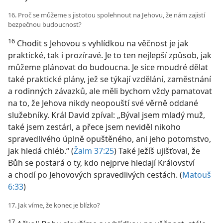
16. Proč se můžeme s jistotou spolehnout na Jehovu, že nám zajistí
bezpečnou budoucnost?
16
Chodit s Jehovou s vyhlídkou na věčnost je jak
praktické, tak i prozíravé. Je to ten nejlepší způsob, jak
můžeme plánovat do budoucna. Je sice moudré dělat
také praktické plány, jež se týkají vzdělání, zaměstnání
a rodinných závazků, ale měli bychom vždy pamatovat
na to, že Jehova nikdy neopouští své věrně oddané
služebníky. Král David zpíval: „Býval jsem mladý muž,
také jsem zestárl, a přece jsem neviděl nikoho
spravedlivého úplně opuštěného, ani jeho potomstvo,
jak hledá chléb.“ (
Žalm 37:25
) Také Ježíš ujišťoval, že
Bůh se postará o ty, kdo nejprve hledají Království
a chodí po Jehovových spravedlivých cestách. (
Matouš
6:33
)
17. Jak víme, že konec je blízko?
17