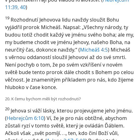
11:39, 40
)
19
Rozhodnutí Jehovova lidu navždy sloužit Bohu
vyjádřil prorok Micheáš. Napsal: „Všechny národy, ty
budou totiž chodit každý ve jménu svého boha; ale my,
my budeme chodit ve jménu Jehovy, našeho Boha, na
neurčitý čas, dokonce navždy.“ (
Micheáš 4:5
) Micheáš
s věrnou oddaností sloužil Jehovovi až do své smrti.
Není pochyb o tom, že po svém vzkříšení v novém
světě bude tento prorok dále chodit s Bohem po celou
věčnost. Je znamenitým příkladem pro nás, kdo žijeme
hluboko v čase konce.
20. K čemu bychom měli být rozhodnuti?
20
Jehova si váží lásky, kterou projevujeme jeho jménu.
(
Hebrejcům 6:10
) Ví, že je pro nás obtížné, abychom
zůstali ryzí v tomto světě, který je ovládán Ďáblem.
Ačkoli však „svět pomíjí. . ., ten, kdo činí Boží vůli,