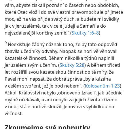
vám, abyste získali poznání o časech nebo obdobích,
která Otec vložil do své vlastní pravomoci; ale přijmete
moc, až na vás přijde svatý duch, a budete mi svědky
jak v Jeruzalémě, tak v celé Judeji a Samaří a do
nejvzdálenější končiny země.“ (
Skutky 1:6–8
)
9
Neexistuje žádný náznak toho, že by tato odpověď
zbavila učedníky odvahy. Naopak se horlivě věnovali
kazatelské činnosti. Během několika týdnů naplnili
Jeruzalém svým učením. (
Skutky 5:28
) A během třiceti
let rozšířili svou kazatelskou činnost do té míry, že
Pavel mohl napsat, že dobrá zpráva „byla kázána
v celém stvoření, jež je pod nebem“. (
Kolosanům 1:23
)
Ačkoli Království nebylo ‚obnoveno Izraeli‘, jak učedníci
mylně očekávali, a ani nebylo za jejich života zřízeno
v nebi, stále horlivě sloužili Jehovovi s vyhlídkou na
věčnost.
Zkoumejme své pohnutky