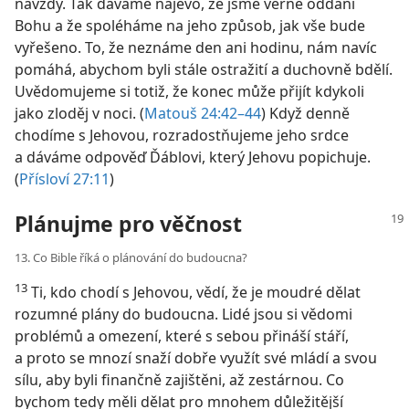
navždy. Tak dáváme najevo, že jsme věrně oddáni
Bohu a že spoléháme na jeho způsob, jak vše bude
vyřešeno. To, že neznáme den ani hodinu, nám navíc
pomáhá, abychom byli stále ostražití a duchovně bdělí.
Uvědomujeme si totiž, že konec může přijít kdykoli
jako zloděj v noci. (
Matouš 24:42–44
) Když denně
chodíme s Jehovou, rozradostňujeme jeho srdce
a dáváme odpověď Ďáblovi, který Jehovu popichuje.
(
Přísloví 27:11
)
Plánujme pro věčnost
13. Co Bible říká o plánování do budoucna?
13
Ti, kdo chodí s Jehovou, vědí, že je moudré dělat
rozumné plány do budoucna. Lidé jsou si vědomi
problémů a omezení, které s sebou přináší stáří,
a proto se mnozí snaží dobře využít své mládí a svou
sílu, aby byli finančně zajištěni, až zestárnou. Co
bychom tedy měli dělat pro mnohem důležitější