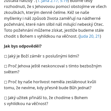
zůstává navždy“. (
1. Jana 2:17;
5:19
) Buďme tedy
rozhodnuti, že s Jehovovou pomocí obstojíme ve všech
zkouškách, kterým denně čelíme. Kéž se naše
myšlenky i náš způsob života zaměřují na nádherné
požehnání, které nám slíbil náš milující nebeský Otec.
Toto požehnání můžeme získat, jestliže budeme stále
chodit s Bohem s vyhlídkou na věčnost. (
Juda 20, 21
)
Jak bys odpověděl?
◻ Jaký je Boží záměr s poslušnými lidmi?
◻ Proč Jehova ještě neskoncoval s tímto bezbožným
světem?
◻ Proč by naše horlivost neměla zeslábnout kvůli
tomu, že nevíme, kdy přesně bude Bůh jednat?
◻ Jaký užitek přináší to, že chodíme s Bohem
s vyhlídkou na věčnost?