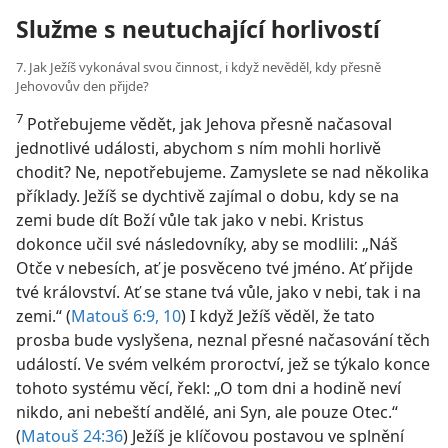
Služme s neutuchající horlivostí
7. Jak Ježíš vykonával svou činnost, i když nevěděl, kdy přesně
Jehovovův den přijde?
7
Potřebujeme vědět, jak Jehova přesně načasoval
jednotlivé události, abychom s ním mohli horlivě
chodit? Ne, nepotřebujeme. Zamyslete se nad několika
příklady. Ježíš se dychtivě zajímal o dobu, kdy se na
zemi bude dít Boží vůle tak jako v nebi. Kristus
dokonce učil své následovníky, aby se modlili: „Náš
Otče v nebesích, ať je posvěceno tvé jméno. Ať přijde
tvé království. Ať se stane tvá vůle, jako v nebi, tak i na
zemi.“ (
Matouš 6:9, 10
) I když Ježíš věděl, že tato
prosba bude vyslyšena, neznal přesné načasování těch
událostí. Ve svém velkém proroctví, jež se týkalo konce
tohoto systému věcí, řekl: „O tom dni a hodině neví
nikdo, ani nebeští andělé, ani Syn, ale pouze Otec.“
(
Matouš 24:36
) Ježíš je klíčovou postavou ve splnění