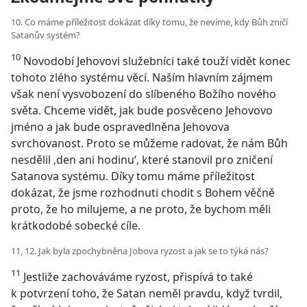
10. Co máme příležitost dokázat díky tomu, že nevíme, kdy Bůh zničí
Satanův systém?
10
Novodobí Jehovovi služebníci také touží vidět konec
tohoto zlého systému věcí. Naším hlavním zájmem
však není vysvobození do slíbeného Božího nového
světa. Chceme vidět, jak bude posvěceno Jehovovo
jméno a jak bude ospravedlněna Jehovova
svrchovanost. Proto se můžeme radovat, že nám Bůh
nesdělil ‚den ani hodinu‘, které stanovil pro zničení
Satanova systému. Díky tomu máme příležitost
dokázat, že jsme rozhodnuti chodit s Bohem věčně
proto, že ho milujeme, a ne proto, že bychom měli
krátkodobé sobecké cíle.
11, 12. Jak byla zpochybněna Jobova ryzost a jak se to týká nás?
11
Jestliže zachováváme ryzost, přispívá to také
k potvrzení toho, že Satan neměl pravdu, když tvrdil,