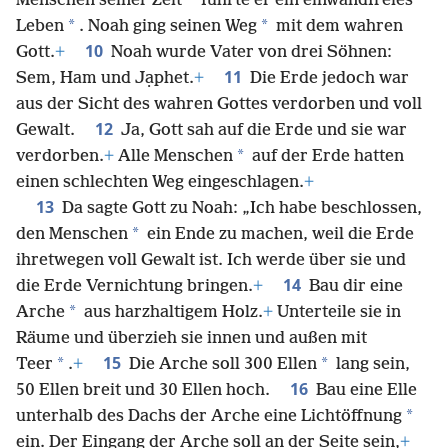
*
Menschen seiner Zeit
führte er ein einwandfreies
*
*
Leben
. Noah ging seinen Weg
mit dem wahren
10
Gott.
+
Noah wurde Vater von drei Söhnen:
11
Sem, Ham und Jạphet.
+
Die Erde jedoch war
aus der Sicht des wahren Gottes verdorben und voll
12
Gewalt.
Ja, Gott sah auf die Erde und sie war
*
verdorben.
+
Alle Menschen
auf der Erde hatten
einen schlechten Weg eingeschlagen.
+
13
Da sagte Gott zu Noah: „Ich habe beschlossen,
*
den Menschen
ein Ende zu machen, weil die Erde
ihretwegen voll Gewalt ist. Ich werde über sie und
14
die Erde Vernichtung bringen.
+
Bau dir eine
*
Arche
aus harzhaltigem Holz.
+
Unterteile sie in
Räume und überzieh sie innen und außen mit
15
*
*
Teer
.
+
Die Arche soll 300 Ellen
lang sein,
16
50 Ellen breit und 30 Ellen hoch.
Bau eine Elle
*
unterhalb des Dachs der Arche eine Lichtöffnung
ein. Der Eingang der Arche soll an der Seite sein,
+