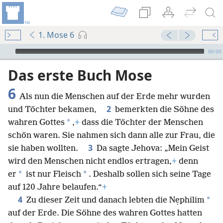
1. Mose 6
Audio Player
00:00
Das erste Buch Mose
6
Als nun die Menschen auf der Erde mehr wurden
2
und Töchter bekamen,
bemerkten die Söhne des
*
wahren Gottes
,
+
dass die Töchter der Menschen
schön waren. Sie nahmen sich dann alle zur Frau, die
3
sie haben wollten.
Da sagte Jehova: „Mein Geist
wird den Menschen nicht endlos ertragen,
+
denn
*
*
er
ist nur Fleisch
. Deshalb sollen sich seine Tage
auf 120 Jahre belaufen.“
+
4
*
Zu dieser Zeit und danach lebten die Nẹphilim
auf der Erde. Die Söhne des wahren Gottes hatten