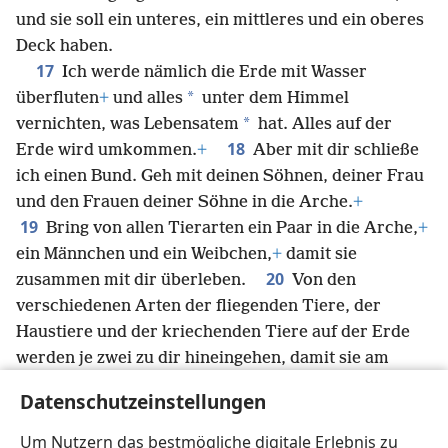
und sie soll ein unteres, ein mittleres und ein oberes
Deck haben.
17
Ich werde nämlich die Erde mit Wasser
*
überfluten
+
und alles
unter dem Himmel
*
vernichten, was Lebensatem
hat. Alles auf der
18
Erde wird umkommen.
+
Aber mit dir schließe
ich einen Bund. Geh mit deinen Söhnen, deiner Frau
und den Frauen deiner Söhne in die Arche.
+
19
Bring von allen Tierarten ein Paar in die Arche,
+
ein Männchen und ein Weibchen,
+
damit sie
20
zusammen mit dir überleben.
Von den
verschiedenen Arten der fliegenden Tiere, der
Haustiere und der kriechenden Tiere auf der Erde
werden je zwei zu dir hineingehen, damit sie am
21
Leben bleiben.
+
Nimm auch einen Vorrat an
Datenschutzeinstellungen
Nahrungsmitteln aller Art für dich und Futter für die
Tiere mit in die Arche.“
+
Um Nutzern das bestmögliche digitale Erlebnis zu