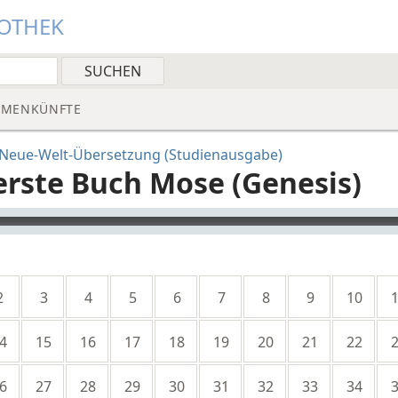
IOTHEK
MMENKÜNFTE
. Neue-Welt-Übersetzung (Studienausgabe)
erste Buch Mose (Genesis)
yer
2
3
4
5
6
7
8
9
10
4
15
16
17
18
19
20
21
22
6
27
28
29
30
31
32
33
34