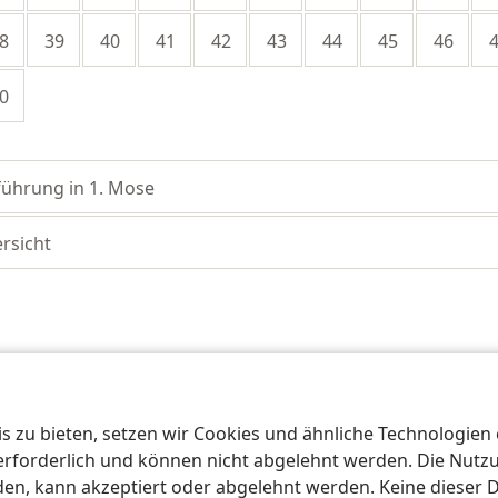
8
39
40
41
42
43
44
45
46
0
führung in 1. Mose
rsicht
iety of Pennsylvania
Nutzungsbedingungen
Datenschutzerklärung
Date
 zu bieten, setzen wir Cookies und ähnliche Technologien ei
orderlich und können nicht abgelehnt werden. Die Nutzung
n, kann akzeptiert oder abgelehnt werden. Keine dieser 