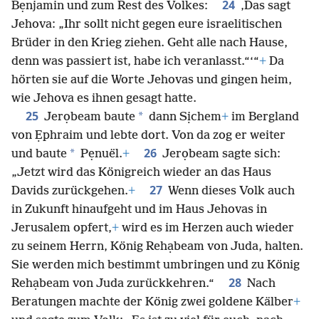
24
Bẹnjamin und zum Rest des Volkes:
‚Das sagt
Jehova: „Ihr sollt nicht gegen eure israelitischen
Brüder in den Krieg ziehen. Geht alle nach Hause,
denn was passiert ist, habe ich veranlasst.“‘“
+
Da
hörten sie auf die Worte Jehovas und gingen heim,
wie Jehova es ihnen gesagt hatte.
25
*
Jerọbeam baute
dann Sịchem
+
im Bergland
von Ẹphraim und lebte dort. Von da zog er weiter
26
*
und baute
Pẹnuël.
+
Jerọbeam sagte sich:
„Jetzt wird das Königreich wieder an das Haus
27
Davids zurückgehen.
+
Wenn dieses Volk auch
in Zukunft hinaufgeht und im Haus Jehovas in
Jerusalem opfert,
+
wird es im Herzen auch wieder
zu seinem Herrn, König Rehạbeam von Juda, halten.
Sie werden mich bestimmt umbringen und zu König
28
Rehạbeam von Juda zurückkehren.“
Nach
Beratungen machte der König zwei goldene Kälber
+