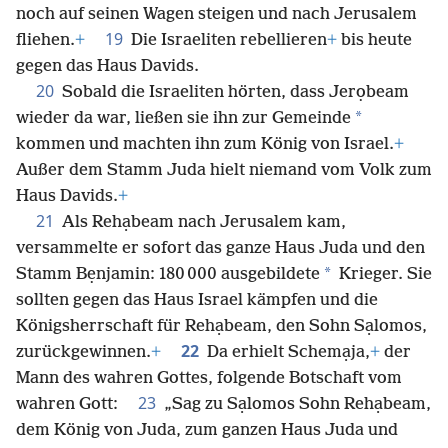
noch auf seinen Wagen steigen und nach Jerusalem
19
fliehen.
+
Die Israeliten rebellieren
+
bis heute
gegen das Haus Davids.
20
Sobald die Israeliten hörten, dass Jerọbeam
*
wieder da war, ließen sie ihn zur Gemeinde
kommen und machten ihn zum König von Israel.
+
Außer dem Stamm Juda hielt niemand vom Volk zum
Haus Davids.
+
21
Als Rehạbeam nach Jerusalem kam,
versammelte er sofort das ganze Haus Juda und den
*
Stamm Bẹnjamin: 180 000 ausgebildete
Krieger. Sie
sollten gegen das Haus Israel kämpfen und die
Königsherrschaft für Rehạbeam, den Sohn Sạlomos,
22
zurückgewinnen.
+
Da erhielt Schemạja,
+
der
Mann des wahren Gottes, folgende Botschaft vom
23
wahren Gott:
„Sag zu Sạlomos Sohn Rehạbeam,
dem König von Juda, zum ganzen Haus Juda und