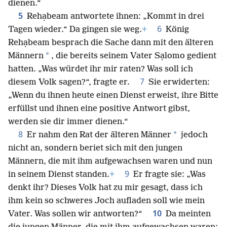
dienen.“
5
Rehạbeam antwortete ihnen: „Kommt in drei
6
Tagen wieder.“ Da gingen sie weg.
+
König
Rehạbeam besprach die Sache dann mit den älteren
*
Männern
, die bereits seinem Vater Sạlomo gedient
hatten. „Was würdet ihr mir raten? Was soll ich
7
diesem Volk sagen?“, fragte er.
Sie erwiderten:
„Wenn du ihnen heute einen Dienst erweist, ihre Bitte
erfüllst und ihnen eine positive Antwort gibst,
werden sie dir immer dienen.“
8
*
Er nahm den Rat der älteren Männer
jedoch
nicht an, sondern beriet sich mit den jungen
Männern, die mit ihm aufgewachsen waren und nun
9
in seinem Dienst standen.
+
Er fragte sie: „Was
denkt ihr? Dieses Volk hat zu mir gesagt, dass ich
ihm kein so schweres Joch aufladen soll wie mein
10
Vater. Was sollen wir antworten?“
Da meinten