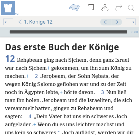
1. Könige 12
Audio Player
00:00
Das erste Buch der Könige
12
Rehạbeam ging nach Sịchem, denn ganz Israel
war nach Sịchem
+
gekommen, um ihn zum König zu
2
machen.
+
Jerọbeam, der Sohn Nẹbats, der
wegen König Sạlomo geflohen war und zu der Zeit
3
noch in Ägypten lebte,
+
hörte davon.
Nun ließ
man ihn holen. Jerọbeam und die Israeliten, die sich
versammelt hatten, gingen zu Rehạbeam und
4
sagten:
„Dein Vater hat uns ein schweres Joch
aufgeladen.
+
Wenn du es uns leichter machst und
*
uns kein so schweres
Joch auflädst, werden wir dir