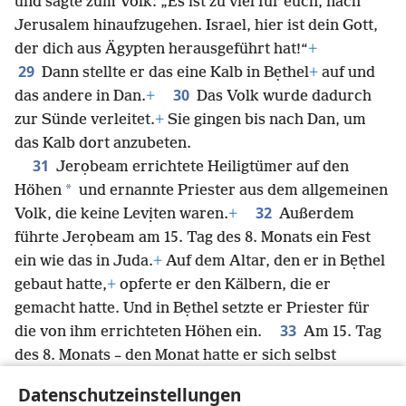
und sagte zum Volk: „Es ist zu viel für euch, nach
Jerusalem hinaufzugehen. Israel, hier ist dein Gott,
der dich aus Ägypten herausgeführt hat!“
+
29
Dann stellte er das eine Kalb in Bẹthel
+
auf und
30
das andere in Dan.
+
Das Volk wurde dadurch
zur Sünde verleitet.
+
Sie gingen bis nach Dan, um
das Kalb dort anzubeten.
31
Jerọbeam errichtete Heiligtümer auf den
*
Höhen
und ernannte Priester aus dem allgemeinen
32
Volk, die keine Levịten waren.
+
Außerdem
führte Jerọbeam am 15. Tag des 8. Monats ein Fest
ein wie das in Juda.
+
Auf dem Altar, den er in Bẹthel
gebaut hatte,
+
opferte er den Kälbern, die er
gemacht hatte. Und in Bẹthel setzte er Priester für
33
die von ihm errichteten Höhen ein.
Am 15. Tag
des 8. Monats – den Monat hatte er sich selbst
ausgewählt – fing er an, auf dem Altar, den er in
Datenschutzeinstellungen
Bẹthel errichtet hatte, zu opfern. So führte er ein