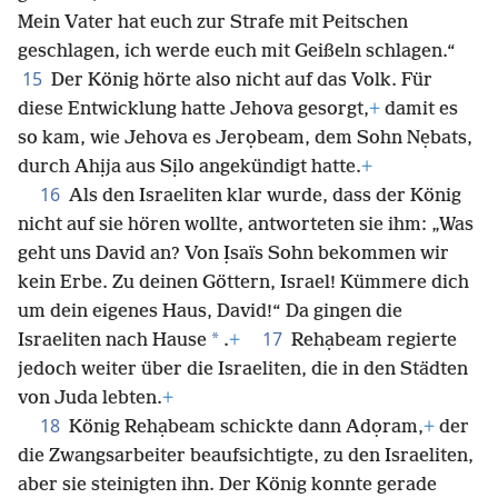
Mein Vater hat euch zur Strafe mit Peitschen
geschlagen, ich werde euch mit Geißeln schlagen.“
15
Der König hörte also nicht auf das Volk. Für
diese Entwicklung hatte Jehova gesorgt,
+
damit es
so kam, wie Jehova es Jerọbeam, dem Sohn Nẹbats,
durch Ahịja aus Sịlo angekündigt hatte.
+
16
Als den Israeliten klar wurde, dass der König
nicht auf sie hören wollte, antworteten sie ihm: „Was
geht uns David an? Von Ịsaïs Sohn bekommen wir
kein Erbe. Zu deinen Göttern, Israel! Kümmere dich
um dein eigenes Haus, David!“ Da gingen die
17
*
Israeliten nach Hause
.
+
Rehạbeam regierte
jedoch weiter über die Israeliten, die in den Städten
von Juda lebten.
+
18
König Rehạbeam schickte dann Adọram,
+
der
die Zwangsarbeiter beaufsichtigte, zu den Israeliten,
aber sie steinigten ihn. Der König konnte gerade