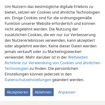
Fest für das Volk Israel ein. Er stieg den Altar hoch,
Um Nutzern das bestmögliche digitale Erlebnis zu
um dort Opfer zu verbrennen und Opferrauch
bieten, setzen wir Cookies und ähnliche Technologien
aufsteigen zu lassen.
ein. Einige Cookies sind für die ordnungsgemäße
Funktion unserer Website erforderlich und können
nicht abgelehnt werden. Die Nutzung der
zusätzlichen Cookies, die wir nur zur Verbesserung
des Nutzererlebnisses verwenden, kann akzeptiert
Deutsch
Teilen
Einstellungen
oder abgelehnt werden. Keine dieser Daten werden
Copyright
© 2026 Watch Tower Bible and Tract Society of Pennsylvania
jemals verkauft oder zu Marketingzwecken
Nutzungsbedingungen
Datenschutzerklärung
verwendet. Mehr darüber ist in der
Weltweiten
Datenschutzeinstellungen
Anmelden
JW.ORG
Richtlinie zur Verwendung von Cookies und ähnlichen
Technologien
zu finden. Die persönlichen
Einstellungen können jederzeit in den
Datenschutzeinstellungen
geändert werden.
Akzeptieren
Ablehnen
Anpassen