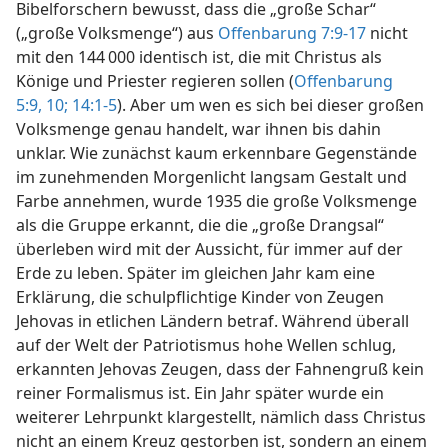
Bibelforschern bewusst, dass die „große Schar“
(„große Volksmenge“) aus
Offenbarung 7:9-17
nicht
mit den 144 000 identisch ist, die mit Christus als
Könige und Priester regieren sollen (
Offenbarung
5:9, 10;
14:1-5
). Aber um wen es sich bei dieser großen
Volksmenge genau handelt, war ihnen bis dahin
unklar. Wie zunächst kaum erkennbare Gegenstände
im zunehmenden Morgenlicht langsam Gestalt und
Farbe annehmen, wurde 1935 die große Volksmenge
als die Gruppe erkannt, die die „große Drangsal“
überleben wird mit der Aussicht, für immer auf der
Erde zu leben. Später im gleichen Jahr kam eine
Erklärung, die schulpflichtige Kinder von Zeugen
Jehovas in etlichen Ländern betraf. Während überall
auf der Welt der Patriotismus hohe Wellen schlug,
erkannten Jehovas Zeugen, dass der Fahnengruß kein
reiner Formalismus ist. Ein Jahr später wurde ein
weiterer Lehrpunkt klargestellt, nämlich dass Christus
nicht an einem Kreuz gestorben ist, sondern an einem