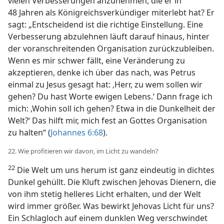
vielen Verbesserungen anzunehmen, die er in
48 Jahren als Königreichsverkündiger miterlebt hat? Er
sagt: „Entscheidend ist die richtige Einstellung. Eine
Verbesserung abzulehnen läuft darauf hinaus, hinter
der voranschreitenden Organisation zurückzubleiben.
Wenn es mir schwer fällt, eine Veränderung zu
akzeptieren, denke ich über das nach, was Petrus
einmal zu Jesus gesagt hat: ‚Herr, zu wem sollen wir
gehen? Du hast Worte ewigen Lebens.‘ Dann frage ich
mich: ‚Wohin soll ich gehen? Etwa in die Dunkelheit der
Welt?‘ Das hilft mir, mich fest an Gottes Organisation
zu halten“ (
Johannes 6:68
).
22. Wie profitieren wir davon, im Licht zu wandeln?
22
Die Welt um uns herum ist ganz eindeutig in dichtes
Dunkel gehüllt. Die Kluft zwischen Jehovas Dienern, die
von ihm stetig helleres Licht erhalten, und der Welt
wird immer größer. Was bewirkt Jehovas Licht für uns?
Ein Schlagloch auf einem dunklen Weg verschwindet