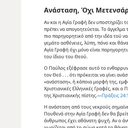
Ανάσταση, Όχι Μετενσά
Αν και η Αγία Γραφή δεν υποστηρίζει 
πρέπει να απογοητεύεται. Το άγγελμα 
πιο παρηγορητικό από την ιδέα τού να
γεμάτο ασθένειες, λύπη, πόνο και θάν
Αγία Γραφή όχι μόνο είναι παρηγορητικ
του ίδιου του Θεού.
Ο Παύλος εξέφρασε αυτό το ενθαρρυντ
τον Θεό . . . ότι πρόκειται να γίνει αν
«ανάσταση», ή κάποια μορφή της, εμφ
Χριστιανικές Ελληνικές Γραφές, και ο
της Χριστιανικής πίστης.—
Πράξεις 24:
Η ανάσταση από τους νεκρούς σημαίνε
Πουθενά στην Αγία Γραφή δεν θα βρείτ
άνθρωπος έχει αθάνατη ψυχή. Αν ο ά
χωρίζεται από το σώμα κατά το θάνατο