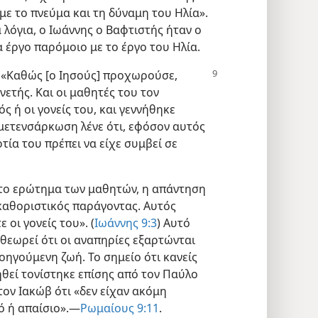
ε το πνεύμα και τη δύναμη του Ηλία».
α λόγια, ο Ιωάννης ο Βαφτιστής ήταν ο
να έργο παρόμοιο με το έργο του Ηλία.
 «Καθώς [ο Ιησούς] προχωρούσε,
νετής. Και οι μαθητές του τον
ς ή οι γονείς του, και γεννήθηκε
 μετενσάρκωση λένε ότι, εφόσον αυτός
ία του πρέπει να είχε συμβεί σε
ε το ερώτημα των μαθητών, η απάντηση
 καθοριστικός παράγοντας. Αυτός
οι γονείς του». (
Ιωάννης 9:3
) Αυτό
θεωρεί ότι οι αναπηρίες εξαρτώνται
οηγούμενη ζωή. Το σημείο ότι κανείς
ηθεί τονίστηκε επίσης από τον Παύλο
τον Ιακώβ ότι «δεν είχαν ακόμη
λό ή απαίσιο».—
Ρωμαίους 9:11
.