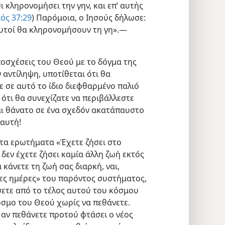
 κληρονομήσει την γην, και επ’ αυτής
ός 37:29
) Παρόμοια, ο Ιησούς δήλωσε:
 αυτοί θα κληρονομήσουν τη γη».—
ποσχέσεις του Θεού με το δόγμα της
αντίληψη, υποτίθεται ότι θα
ε σε αυτό το ίδιο διεφθαρμένο παλιό
ότι θα συνεχίζατε να περιβάλλεστε
αι θάνατο σε ένα σχεδόν ακατάπαυστο
 αυτή!
στα ερωτήματα «Έχετε ζήσει στο
 δεν έχετε ζήσει καμία άλλη ζωή εκτός
 κάνετε τη ζωή σας διαρκή, ναι,
αίες ημέρες» του παρόντος συστήματος,
ήσετε από το τέλος αυτού του κόσμου
κόσμο του Θεού χωρίς να πεθάνετε.
, αν πεθάνετε προτού φτάσει ο νέος