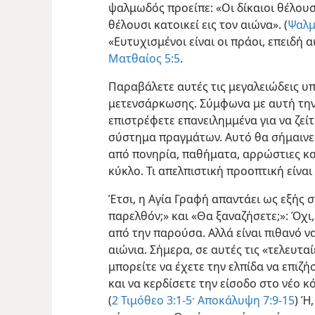
ψαλμωδός προείπε: «Οι δίκαιοι θέλουσι
θέλουσι κατοικεί εις τον αιώνα». (
Ψαλμ
«Ευτυχισμένοι είναι οι πράοι, επειδή
Ματθαίος 5:5
.
Παραβάλετε αυτές τις μεγαλειώδεις υ
μετενσάρκωσης. Σύμφωνα με αυτή την 
επιστρέφετε επανειλημμένα για να ζείτ
σύστημα πραγμάτων. Αυτό θα σήμαινε 
από πονηρία, παθήματα, αρρώστιες κ
κύκλο. Τι απελπιστική προοπτική είναι
Έτσι, η Αγία Γραφή απαντάει ως εξής 
παρελθόν;» και «Θα ξαναζήσετε;»: Όχι,
από την παρούσα. Αλλά είναι πιθανό να
αιώνια. Σήμερα, σε αυτές τις «τελευτ
μπορείτε να έχετε την ελπίδα να επιζ
και να κερδίσετε την είσοδο στο νέο 
(
2 Τιμόθεο 3:1-5·
Αποκάλυψη 7:9-15
) Ή