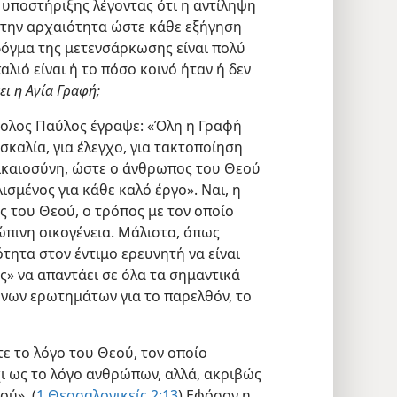
 υποστήριξης λέγοντας ότι η αντίληψη
στην αρχαιότητα ώστε κάθε εξήγηση
 δόγμα της μετενσάρκωσης είναι πολύ
λιό είναι ή το πόσο κοινό ήταν ή δεν
ει η Αγία Γραφή;
τολος Παύλος έγραψε: «Όλη η Γραφή
σκαλία, για έλεγχο, για τακτοποίηση
ικαιοσύνη, ώστε ο άνθρωπος του Θεού
ισμένος για κάθε καλό έργο». Ναι, η
ς του Θεού, ο τρόπος με τον οποίο
ώπινη οικογένεια. Μάλιστα, όπως
ότητα στον έντιμο ερευνητή να είναι
ς» να απαντάει σε όλα τα σημαντικά
νων ερωτημάτων για το παρελθόν, το
ε το λόγο του Θεού, τον οποίο
χι ως το λόγο ανθρώπων, αλλά, ακριβώς
ού». (
1 Θεσσαλονικείς 2:13
) Εφόσον η