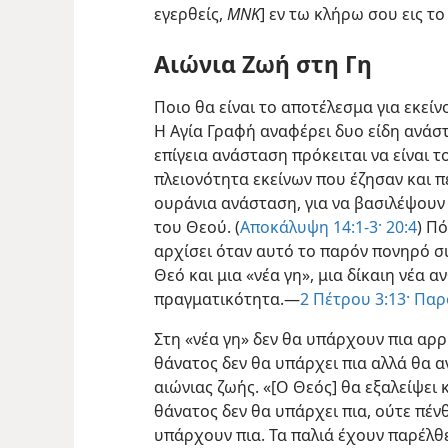
εγερθείς,
ΜΝΚ
] εν τω κλήρω σου εις τ
Αιώνια Ζωή στη Γη
Ποιο θα είναι το αποτέλεσμα για εκεί
Η Αγία Γραφή αναφέρει δυο είδη ανάστ
επίγεια ανάσταση πρόκειται να είναι τ
πλειονότητα εκείνων που έζησαν και π
ουράνια ανάσταση, για να βασιλέψουν 
του Θεού. (
Αποκάλυψη 14:1-3·
20:4
) Π
αρχίσει όταν αυτό το παρόν πονηρό σ
Θεό και μια «νέα γη», μια δίκαιη νέα α
πραγματικότητα.—
2 Πέτρου 3:13·
Παρο
Στη «νέα γη» δεν θα υπάρχουν πια αρ
θάνατος δεν θα υπάρχει πια αλλά θα 
αιώνιας ζωής. «[Ο Θεός] θα εξαλείψει 
θάνατος δεν θα υπάρχει πια, ούτε πέν
υπάρχουν πια. Τα παλιά έχουν παρέλθει