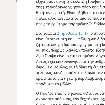
εξηγήσουν αυτή την έλλειψη Γραφικής
της μετενσάρκωσης ήταν τόσο κοινή 
θα ήταν περιττή. Είναι αλήθεια ότι το
παλιό, αλλά ανεξάρτητα από το πόσο πα
ήταν, το ερώτημα παραμένει:
Το διδάσκ
Στα εδάφια
2 Τιμόθεο 3:16, 17
, ο απόσ
είναι θεόπνευστη και ωφέλιμη για διδα
ζητημάτων, για διαπαιδαγώγηση στη δ
να είναι πλήρως ικανός, απόλυτα εξοπλ
Αγία Γραφή είναι ο εμπνευσμένος Λόγο
Αυτός έχει επικοινωνήσει με την ανθρ
έγραψε ο Παύλος, αυτή δίνει τη δυνατ
«πλήρως ικανός, απόλυτα εξοπλισμένο
ερωτήματα για τη ζωή, περιλαμβανομέ
παρόν και το μέλλον.
Ο Παύλος επίσης δήλωσε: «Όταν λάβατ
ακούσατε από εμάς, τον δεχτήκατε, ό
όπως είναι αληθινά, ως το λόγο του Θε