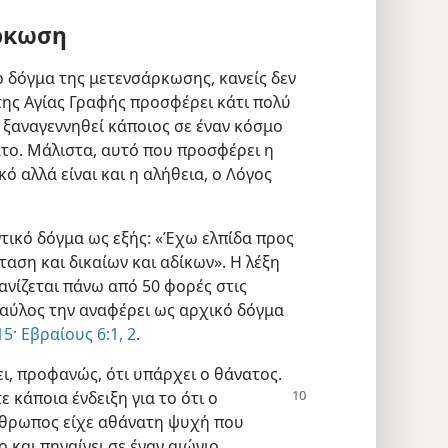
ρκωση
το δόγμα της μετενσάρκωσης, κανείς δεν
της Αγίας Γραφής προσφέρει κάτι πολύ
 ξαναγεννηθεί κάποιος σε έναν κόσμο
ατο. Μάλιστα, αυτό που προσφέρει η
ό αλλά είναι και η αλήθεια, ο Λόγος
ικό δόγμα ως εξής: «Έχω ελπίδα προς
άσταση και δικαίων και αδίκων». Η λέξη
ανίζεται πάνω από 50 φορές στις
 Παύλος την αναφέρει ως αρχικό δόγμα
15·
Εβραίους 6:1, 2
.
ι, προφανώς, ότι υπάρχει ο θάνατος.
ε κάποια ένδειξη για
το ότι ο
νθρωπος είχε αθάνατη ψυχή που
 και πηγαίνει σε έναν αιώνιο