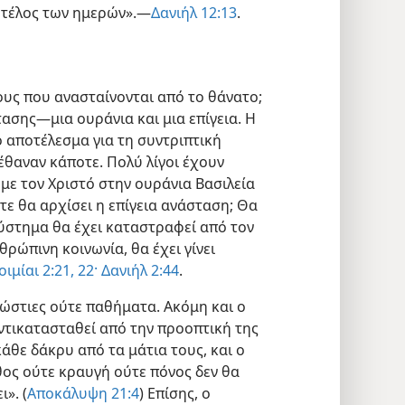
ο τέλος των ημερών».—
Δανιήλ 12:13
.
νους που ανασταίνονται από το θάνατο;
ασης—μια ουράνια και μια επίγεια. Η
ο αποτέλεσμα για τη συντριπτική
έθαναν κάποτε. Πολύ λίγοι έχουν
με τον Χριστό στην ουράνια Βασιλεία
ότε θα αρχίσει η επίγεια ανάσταση; Θα
ύστημα θα έχει καταστραφεί από τον
νθρώπινη κοινωνία, θα έχει γίνει
ιμίαι 2:21, 22·
Δανιήλ 2:44
.
ρώστιες ούτε παθήματα. Ακόμη και ο
αντικατασταθεί από την προοπτική της
κάθε δάκρυ από τα μάτια τους, και ο
θος ούτε κραυγή ούτε πόνος δεν θα
». (
Αποκάλυψη 21:4
) Επίσης, ο