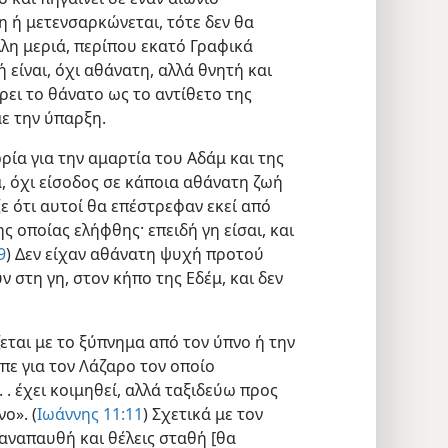
 ή μετενσαρκώνεται, τότε δεν θα
λη μεριά, περίπου εκατό Γραφικά
 είναι, όχι αθάνατη, αλλά θνητή και
ει το θάνατο ως το αντίθετο της
ε την ύπαρξη.
ρία για την αμαρτία του Αδάμ και της
, όχι είσοδος σε κάποια αθάνατη ζωή
 ότι αυτοί θα επέστρεφαν εκεί από
 οποίας ελήφθης· επειδή γη είσαι, και
9
) Δεν είχαν αθάνατη ψυχή προτού
 στη γη, στον κήπο της Εδέμ, και δεν
ται με το ξύπνημα από τον ύπνο ή την
ίπε για τον Λάζαρο τον οποίο
 . έχει κοιμηθεί, αλλά ταξιδεύω προς
ο». (
Ιωάννης 11:11
) Σχετικά με τον
αναπαυθή και θέλεις σταθή [θα