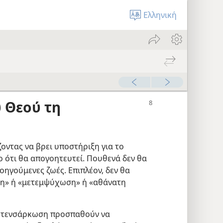
Ελληνική
υ Θεού τη
οντας να βρει υποστήριξη για το
ο ότι θα απογοητευτεί. Πουθενά δεν θα
οηγούμενες ζωές. Επιπλέον, δεν θα
ση» ή «μετεμψύχωση» ή «αθάνατη
μετενσάρκωση προσπαθούν να