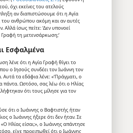
εού, όχι εκείνες του ατελούς
πληξη αν διαπιστώσουμε ότι η Αγία
ς του ανθρώπου ακόμη και αν αυτές
 Αλλά ίσως πείτε: ‘Δεν υπονοεί
α Γραφή τη μετενσάρκωση;’
αι Εσφαλμένα
ση λένε ότι η Αγία Γραφή θίγει το
όπου ο Ιησούς συνδέει τον Ιωάννη τον
 Αυτά τα εδάφια λένε: «‘Πράγματι, ο
α πάντα. Ωστόσο, σας λέω ότι ο Ηλίας
ντιλήφτηκαν ότι τους μίλησε για τον
ύσε ότι ο Ιωάννης ο Βαφτιστής ήταν
ος ο Ιωάννης ήξερε ότι δεν ήταν. Σε
«Ο Ηλίας είσαι;», ο Ιωάννης απάντησε
τόσο, είχε προειπωθεί ότι ο Ιωάννης