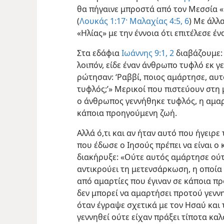
θα πήγαινε μπροστά από τον Μεσσία «μ
(
Λουκάς 1:17·
Μαλαχίας 4:5, 6
) Με άλλ
«Ηλίας» με την έννοια ότι επιτέλεσε έ
Στα εδάφια
Ιωάννης 9:1, 2
διαβάζουμε:
λοιπόν, είδε έναν άνθρωπο τυφλό εκ γε
ρώτησαν: ‘Ραββί, ποιος αμάρτησε, αυτό
τυφλός;’» Μερικοί που πιστεύουν στη
ο άνθρωπος γεννήθηκε τυφλός, η αμαρτ
κάποια προηγούμενη ζωή.
Αλλά ό,τι και αν ήταν αυτό που ήγειρ
που έδωσε ο Ιησούς πρέπει να είναι ο
διακήρυξε: «Ούτε αυτός αμάρτησε ούτε 
αντικρούει τη μετενσάρκωση, η οποία 
από αμαρτίες που έγιναν σε κάποια πρ
δεν μπορεί να αμαρτήσει προτού γενν
όταν έγραψε σχετικά με τον Ησαύ και 
γεννηθεί ούτε είχαν πράξει τίποτα κα