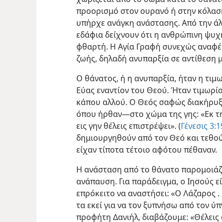
προορισμό στον ουρανό ή στην κόλαση
υπήρχε ανάγκη ανάστασης. Από την άλ
εδάφια δείχνουν ότι η ανθρώπινη ψυχή
φθαρτή. Η Αγία Γραφή συνεχώς αναφέρ
ζωής, δηλαδή ανυπαρξία σε αντίθεση μ
Ο θάνατος, ή η ανυπαρξία, ήταν η τιμω
Εύας εναντίον του Θεού. Ήταν τιμωρία
κάπου αλλού. Ο Θεός σαφώς διακήρυξε
όπου ήρθαν—στο χώμα της γης: «Εκ της
εις γην θέλεις επιστρέψει». (
Γένεσις 3:1
δημιουργηθούν από τον Θεό και τεθούν
είχαν τίποτα τέτοιο αφότου πέθαναν.
Η ανάσταση από το θάνατο παρομοιάζε
ανάπαυση. Για παράδειγμα, ο Ιησούς ε
επρόκειτο να αναστήσει: «Ο Λάζαρος . .
τα εκεί για να τον ξυπνήσω από τον ύπν
προφήτη Δανιήλ, διαβάζουμε: «Θέλεις 