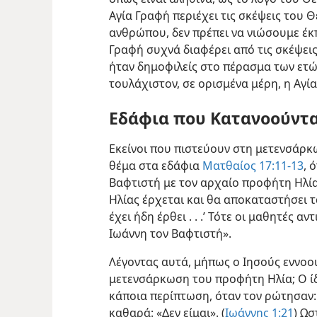
Αγία Γραφή περιέχει τις σκέψεις του Θ
ανθρώπου, δεν πρέπει να νιώσουμε έκ
Γραφή συχνά διαφέρει από τις σκέψει
ήταν δημοφιλείς στο πέρασμα των ετών.
τουλάχιστον, σε ορισμένα μέρη, η Αγί
Εδάφια που Κατανοούντ
Εκείνοι που πιστεύουν στη μετενσάρκω
θέμα στα εδάφια
Ματθαίος 17:11-13
, 
Βαφτιστή με τον αρχαίο προφήτη Ηλία.
Ηλίας έρχεται και θα αποκαταστήσει τ
έχει ήδη έρθει . . .’ Τότε οι μαθητές α
Ιωάννη τον Βαφτιστή».
Λέγοντας αυτά, μήπως ο Ιησούς εννοο
μετενσάρκωση του προφήτη Ηλία; Ο ίδι
κάποια περίπτωση, όταν τον ρώτησαν: 
καθαρά: «Δεν είμαι». (
Ιωάννης 1:21
) Ωσ