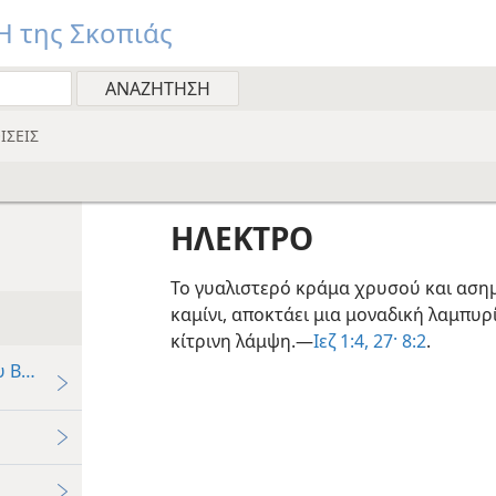
 της Σκοπιάς
ΙΣΕΙΣ
ΗΛΕΚΤΡΟ
Το γυαλιστερό κράμα χρυσού και ασημ
καμίνι, αποκτάει μια μοναδική λαμπυ
κίτρινη λάμψη.—
Ιεζ 1:4,
27·
8:2
.
υ Βασιλιά Σολομώντα;