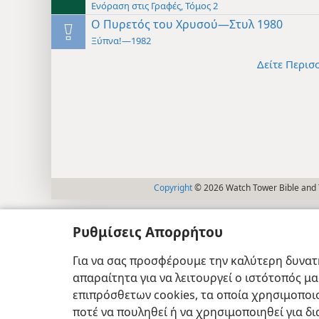
Ενόραση στις Γραφές, Τόμος 2
Ο Πυρετός του Χρυσού—Στυλ 1980
Ξύπνα!—1982
Δείτε Περισ
Copyright
© 2026 Watch Tower Bible and T
Ρυθμίσεις Απορρήτου
Για να σας προσφέρουμε την καλύτερη δυνατή
απαραίτητα για να λειτουργεί ο ιστότοπός μ
επιπρόσθετων cookies, τα οποία χρησιμοποιο
ποτέ να πουληθεί ή να χρησιμοποιηθεί για δ