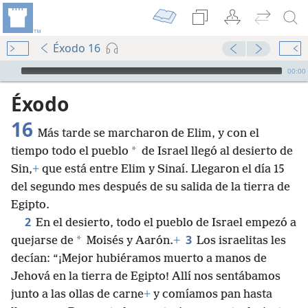
Éxodo 16
Audio Player
00:00
Éxodo
16
Más tarde se marcharon de Elim, y con el
*
tiempo todo el pueblo
de Israel llegó al desierto de
Sin,
+
que está entre Elim y Sinaí. Llegaron el día 15
del segundo mes después de su salida de la tierra de
Egipto.
2
En el desierto, todo el pueblo de Israel empezó a
3
*
quejarse de
Moisés y Aarón.
+
Los israelitas les
decían: “¡Mejor hubiéramos muerto a manos de
Jehová en la tierra de Egipto! Allí nos sentábamos
junto a las ollas de carne
+
y comíamos pan hasta