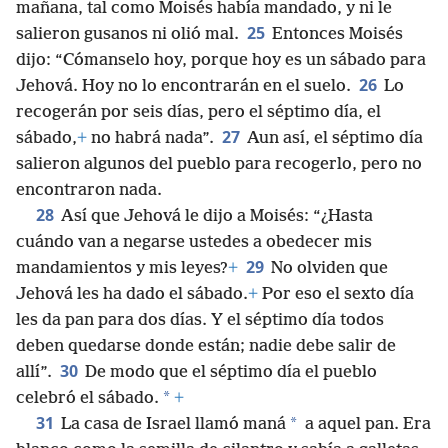
mañana, tal como Moisés había mandado, y ni le
25
salieron gusanos ni olió mal.
Entonces Moisés
dijo: “Cómanselo hoy, porque hoy es un sábado para
26
Jehová. Hoy no lo encontrarán en el suelo.
Lo
recogerán por seis días, pero el séptimo día, el
27
sábado,
+
no habrá nada”.
Aun así, el séptimo día
salieron algunos del pueblo para recogerlo, pero no
encontraron nada.
28
Así que Jehová le dijo a Moisés: “¿Hasta
cuándo van a negarse ustedes a obedecer mis
29
mandamientos y mis leyes?
+
No olviden que
Jehová les ha dado el sábado.
+
Por eso el sexto día
les da pan para dos días. Y el séptimo día todos
deben quedarse donde están; nadie debe salir de
30
allí”.
De modo que el séptimo día el pueblo
*
celebró el sábado.
+
31
*
La casa de Israel llamó maná
a aquel pan. Era