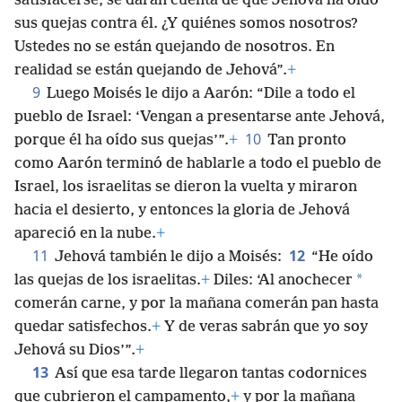
satisfacerse, se darán cuenta de que Jehová ha oído
sus quejas contra él. ¿Y quiénes somos nosotros?
Ustedes no se están quejando de nosotros. En
realidad se están quejando de Jehová”.
+
9
Luego Moisés le dijo a Aarón: “Dile a todo el
pueblo de Israel: ‘Vengan a presentarse ante Jehová,
10
porque él ha oído sus quejas’”.
+
Tan pronto
como Aarón terminó de hablarle a todo el pueblo de
Israel, los israelitas se dieron la vuelta y miraron
hacia el desierto, y entonces la gloria de Jehová
apareció en la nube.
+
11
12
Jehová también le dijo a Moisés:
“He oído
*
las quejas de los israelitas.
+
Diles: ‘Al anochecer
comerán carne, y por la mañana comerán pan hasta
quedar satisfechos.
+
Y de veras sabrán que yo soy
Jehová su Dios’”.
+
13
Así que esa tarde llegaron tantas codornices
que cubrieron el campamento,
+
y por la mañana