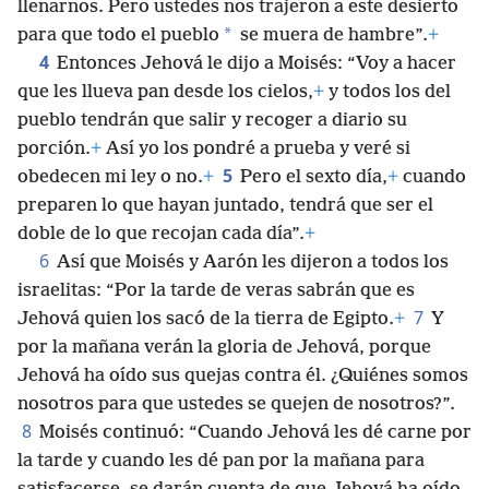
llenarnos. Pero ustedes nos trajeron a este desierto
*
para que todo el pueblo
se muera de hambre”.
+
4
Entonces Jehová le dijo a Moisés: “Voy a hacer
que les llueva pan desde los cielos,
+
y todos los del
pueblo tendrán que salir y recoger a diario su
porción.
+
Así yo los pondré a prueba y veré si
5
obedecen mi ley o no.
+
Pero el sexto día,
+
cuando
preparen lo que hayan juntado, tendrá que ser el
doble de lo que recojan cada día”.
+
6
Así que Moisés y Aarón les dijeron a todos los
israelitas: “Por la tarde de veras sabrán que es
7
Jehová quien los sacó de la tierra de Egipto.
+
Y
por la mañana verán la gloria de Jehová, porque
Jehová ha oído sus quejas contra él. ¿Quiénes somos
nosotros para que ustedes se quejen de nosotros?”.
8
Moisés continuó: “Cuando Jehová les dé carne por
la tarde y cuando les dé pan por la mañana para