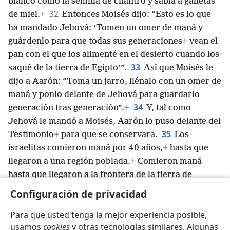
blanco como la semilla de cilantro y sabía a galletas
32
de miel.
+
Entonces Moisés dijo: “Esto es lo que
ha mandado Jehová: ‘Tomen un omer de maná y
guárdenlo para que todas sus generaciones
+
vean el
pan con el que los alimenté en el desierto cuando los
33
saqué de la tierra de Egipto’”.
Así que Moisés le
dijo a Aarón: “Toma un jarro, llénalo con un omer de
maná y ponlo delante de Jehová para guardarlo
34
generación tras generación”.
+
Y, tal como
Jehová le mandó a Moisés, Aarón lo puso delante del
35
Testimonio
+
para que se conservara.
Los
israelitas comieron maná por 40 años,
+
hasta que
llegaron a una región poblada.
+
Comieron maná
hasta que llegaron a la frontera de la tierra de
36
Canaán.
+
Por cierto, un omer es la décima parte
Configuración de privacidad
*
de un efá.
Para que usted tenga la mejor experiencia posible,
usamos
cookies
y otras tecnologías similares. Algunas