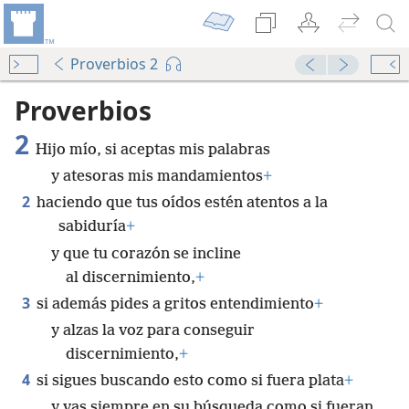
Proverbios 2
Proverbios
2
Hijo mío, si aceptas mis palabras
y atesoras mis mandamientos
+
2
haciendo que tus oídos estén atentos a la
sabiduría
+
y que tu corazón se incline
al discernimiento,
+
3
si además pides a gritos entendimiento
+
y alzas la voz para conseguir
discernimiento,
+
4
si sigues buscando esto como si fuera plata
+
y vas siempre en su búsqueda como si fueran