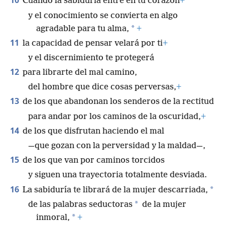
10
Cuando la sabiduría entre en tu corazón
+
y el conocimiento se convierta en algo
*
agradable para tu alma,
+
11
la capacidad de pensar velará por ti
+
y el discernimiento te protegerá
12
para librarte del mal camino,
del hombre que dice cosas perversas,
+
13
de los que abandonan los senderos de la rectitud
para andar por los caminos de la oscuridad,
+
14
de los que disfrutan haciendo el mal
—que gozan con la perversidad y la maldad—,
15
de los que van por caminos torcidos
y siguen una trayectoria totalmente desviada.
16
*
La sabiduría te librará de la mujer descarriada,
*
de las palabras seductoras
de la mujer
*
inmoral,
+