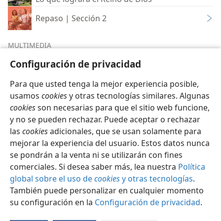
Repaso | Sección 2
MULTIMEDIA
Configuración de privacidad
Multimedia de la sección 2
Para que usted tenga la mejor experiencia posible,
usamos
cookies
y otras tecnologías similares. Algunas
cookies
son necesarias para que el sitio web funcione,
y no se pueden rechazar. Puede aceptar o rechazar
las
cookies
adicionales, que se usan solamente para
Español
Compartir
Configuración
mejorar la experiencia del usuario. Estos datos nunca
Copyright
© 2026 Watch Tower Bible and Tract Society of Pennsylvania
se pondrán a la venta ni se utilizarán con fines
Condiciones de uso
Política de privacidad
Configuración de privacidad
Iniciar sesión
JW.ORG
comerciales. Si desea saber más, lea nuestra
Política
global sobre el uso de
cookies
y otras tecnologías
.
También puede personalizar en cualquier momento
su configuración en la
Configuración de privacidad
.