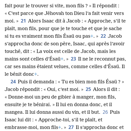
fait pour le trouver si vite, mon fils ? » Il répondit :
« C’est parce que Jéhovah ton Dieu l’a fait venir vers
21
moi. »
Alors Isaac dit à Jacob : « Approche, s’il te
plaît, mon fils, pour que je te touche et que je sache
22
si tu es vraiment mon fils Ésaü ou pas
+
. »
Jacob
s’approcha donc de son père, Isaac, qui après l’avoir
touché, dit : « La voix est celle de Jacob, mais les
23
mains sont celles d’Ésaü
+
. »
Il ne le reconnut pas,
car ses mains étaient velues, comme celles d’Ésaü. Il
le bénit donc
+
.
24
Puis il demanda : « Tu es bien mon fils Ésaü ? »
25
Jacob répondit : « Oui, c’est moi. »
Alors il dit :
« Donne-moi un peu de gibier à manger, mon fils,
ensuite je te bénirai. » Il lui en donna donc, et il
26
mangea. Il lui donna aussi du vin, et il but.
Puis
Isaac lui dit : « Approche-toi, s’il te plaît, et
27
embrasse-moi, mon fils
+
. »
Il s’approcha donc et