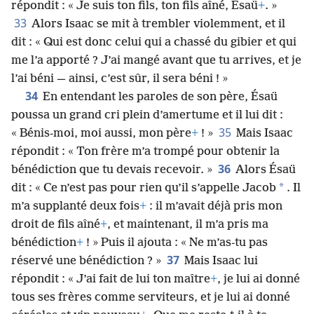
répondit : « Je suis ton fils, ton fils aîné, Ésaü
+
. »
33
Alors Isaac se mit à trembler violemment, et il
dit : « Qui est donc celui qui a chassé du gibier et qui
me l’a apporté ? J’ai mangé avant que tu arrives, et je
l’ai béni — ainsi, c’est sûr, il sera béni ! »
34
En entendant les paroles de son père, Ésaü
poussa un grand cri plein d’amertume et il lui dit :
35
« Bénis-moi, moi aussi, mon père
+
! »
Mais Isaac
répondit : « Ton frère m’a trompé pour obtenir la
36
bénédiction que tu devais recevoir. »
Alors Ésaü
*
dit : « Ce n’est pas pour rien qu’il s’appelle Jacob
. Il
m’a supplanté deux fois
+
: il m’avait déjà pris mon
droit de fils aîné
+
, et maintenant, il m’a pris ma
bénédiction
+
! » Puis il ajouta : « Ne m’as-tu pas
37
réservé une bénédiction ? »
Mais Isaac lui
répondit : « J’ai fait de lui ton maître
+
, je lui ai donné
tous ses frères comme serviteurs, et je lui ai donné