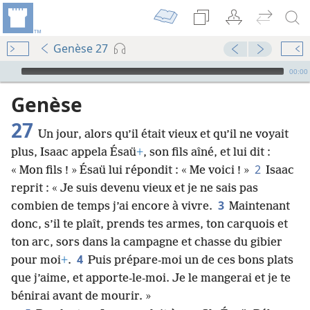
Genèse 27
Audio Player
00:00
Genèse
27
Un jour, alors qu’il était vieux et qu’il ne voyait
plus, Isaac appela Ésaü
+
, son fils aîné, et lui dit :
2
« Mon fils ! » Ésaü lui répondit : « Me voici ! »
Isaac
reprit : « Je suis devenu vieux et je ne sais pas
3
combien de temps j’ai encore à vivre.
Maintenant
donc, s’il te plaît, prends tes armes, ton carquois et
ton arc, sors dans la campagne et chasse du gibier
4
pour moi
+
.
Puis prépare-moi un de ces bons plats
que j’aime, et apporte-le-moi. Je le mangerai et je te
bénirai avant de mourir. »