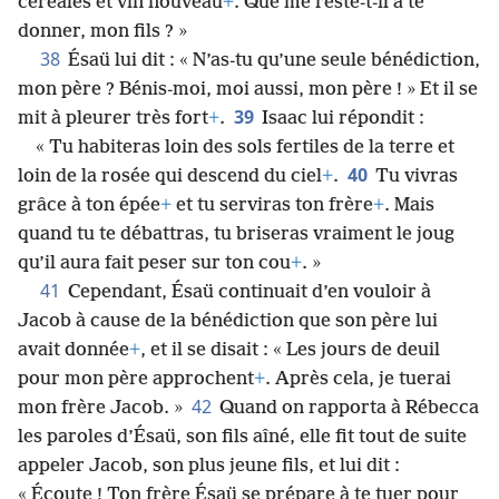
céréales et vin nouveau
+
. Que me reste-t-il à te
donner, mon fils ? »
38
Ésaü lui dit : « N’as-tu qu’une seule bénédiction,
mon père ? Bénis-moi, moi aussi, mon père ! » Et il se
39
mit à pleurer très fort
+
.
Isaac lui répondit :
« Tu habiteras loin des sols fertiles de la terre et
40
loin de la rosée qui descend du ciel
+
.
Tu vivras
grâce à ton épée
+
et tu serviras ton frère
+
. Mais
quand tu te débattras, tu briseras vraiment le joug
qu’il aura fait peser sur ton cou
+
. »
41
Cependant, Ésaü continuait d’en vouloir à
Jacob à cause de la bénédiction que son père lui
avait donnée
+
, et il se disait : « Les jours de deuil
pour mon père approchent
+
. Après cela, je tuerai
42
mon frère Jacob. »
Quand on rapporta à Rébecca
les paroles d’Ésaü, son fils aîné, elle fit tout de suite
appeler Jacob, son plus jeune fils, et lui dit :
« Écoute ! Ton frère Ésaü se prépare à te tuer pour