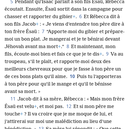
5
Pendant qu’Isaac parlait à son fils Ésaü, Rébecca
écoutait. Ensuite, Ésaü sortit dans la campagne pour
6
chasser et rapporter du gibier
+
.
Et Rébecca dit à
son fils Jacob
+
: « Je viens d’entendre ton père dire à
7
ton frère Ésaü :
“Apporte-moi du gibier et prépare-
moi un bon plat. Je mangerai et je te bénirai devant
8
Jéhovah avant ma mort
+
.”
Et maintenant, mon
9
fils, écoute-moi bien et fais ce que je te dis
+
.
Va au
troupeau, s’il te plaît, et rapporte-moi deux des
meilleurs chevreaux pour que je fasse à ton père un
10
de ces bons plats qu’il aime.
Puis tu l’apporteras
à ton père pour qu’il le mange et qu’il te bénisse
avant sa mort. »
11
Jacob dit à sa mère, Rébecca : « Mais mon frère
12
Ésaü est velu
+
, et moi pas.
Et si mon père me
touche
+
? Il va croire que je me moque de lui, et
j’attirerai sur moi une malédiction au lieu d’une
13