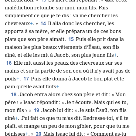
bénédiction. »
Sa mère lui répondit : « Que cette
malédiction retombe sur moi, mon fils. Fais
simplement ce que je te dis : va me chercher les
14
chevreaux
+
. »
Il alla donc les chercher, les
apporta à sa mère, et elle prépara un de ces bons
15
plats que son père aimait.
Puis elle prit dans la
maison les plus beaux vêtements d’Ésaü, son fils
aîné, et elle les mit à Jacob, son plus jeune fils
+
.
16
Elle mit aussi les peaux des chevreaux sur ses
mains et sur la partie de son cou où il n’y avait pas de
17
poils
+
.
Puis elle donna à Jacob le bon plat et le
pain qu’elle avait faits
+
.
18
Jacob entra alors chez son père et dit : « Mon
père ! » Isaac répondit : « Je t’écoute. Mais qui es-tu,
19
mon fils ? »
Jacob lui dit : « Je suis Ésaü, ton fils
aîné
+
. J’ai fait ce que tu m’as dit. Redresse-toi, s’il te
plaît, et mange un peu de mon gibier, pour que tu me
20
bénisses
+
. »
Mais Isaac lui dit : « Comment as-tu