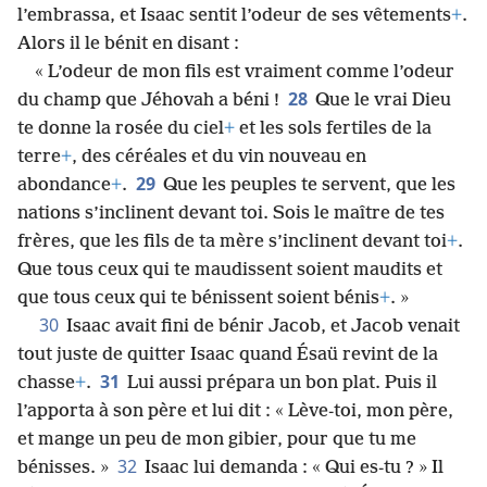
l’embrassa, et Isaac sentit l’odeur de ses vêtements
+
.
Alors il le bénit en disant :
« L’odeur de mon fils est vraiment comme l’odeur
28
du champ que Jéhovah a béni !
Que le vrai Dieu
te donne la rosée du ciel
+
et les sols fertiles de la
terre
+
, des céréales et du vin nouveau en
29
abondance
+
.
Que les peuples te servent, que les
nations s’inclinent devant toi. Sois le maître de tes
frères, que les fils de ta mère s’inclinent devant toi
+
.
Que tous ceux qui te maudissent soient maudits et
que tous ceux qui te bénissent soient bénis
+
. »
30
Isaac avait fini de bénir Jacob, et Jacob venait
tout juste de quitter Isaac quand Ésaü revint de la
31
chasse
+
.
Lui aussi prépara un bon plat. Puis il
l’apporta à son père et lui dit : « Lève-toi, mon père,
et mange un peu de mon gibier, pour que tu me
32
bénisses. »
Isaac lui demanda : « Qui es-tu ? » Il