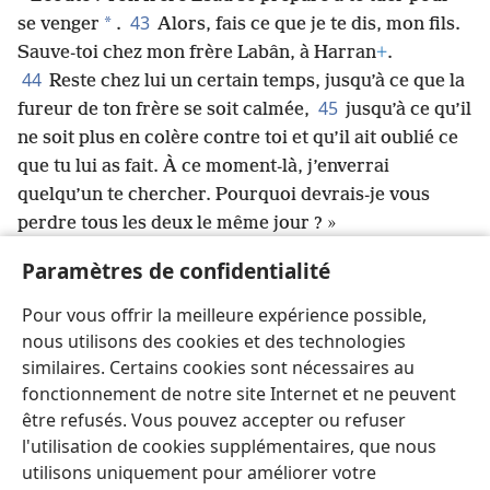
43
*
se venger
.
Alors, fais ce que je te dis, mon fils.
Sauve-toi chez mon frère Labân, à Harran
+
.
44
Reste chez lui un certain temps, jusqu’à ce que la
45
fureur de ton frère se soit calmée,
jusqu’à ce qu’il
ne soit plus en colère contre toi et qu’il ait oublié ce
que tu lui as fait. À ce moment-là, j’enverrai
quelqu’un te chercher. Pourquoi devrais-je vous
perdre tous les deux le même jour ? »
46
Après cela, Rébecca n’arrêta pas de dire à
Paramètres de confidentialité
Isaac : « À cause des filles de Heth
+
, je n’en peux plus
de cette vie. Si jamais Jacob se marie avec une
Pour vous offrir la meilleure expérience possible,
Hittite, comme ces filles du pays, à quoi bon
nous utilisons des cookies et des technologies
vivre
+
? »
similaires. Certains cookies sont nécessaires au
fonctionnement de notre site Internet et ne peuvent
être refusés. Vous pouvez accepter ou refuser
l'utilisation de cookies supplémentaires, que nous
utilisons uniquement pour améliorer votre
Français
Partager
Préférences