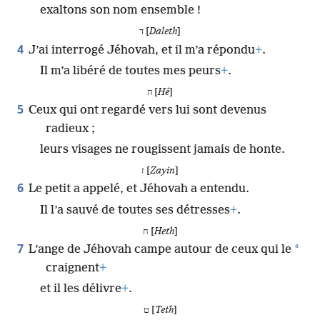
exaltons son nom ensemble !
ד [
Daleth
]
4
J’ai interrogé Jéhovah, et il m’a répondu
+
.
Il m’a libéré de toutes mes peurs
+
.
ה [
Hé
]
5
Ceux qui ont regardé vers lui sont devenus
radieux ;
leurs visages ne rougissent jamais de honte.
ז [
Zayin
]
6
Le petit a appelé, et Jéhovah a entendu.
Il l’a sauvé de toutes ses détresses
+
.
ח [
Heth
]
7
*
L’ange de Jéhovah campe autour de ceux qui le
craignent
+
et il les délivre
+
.
ט [
Teth
]