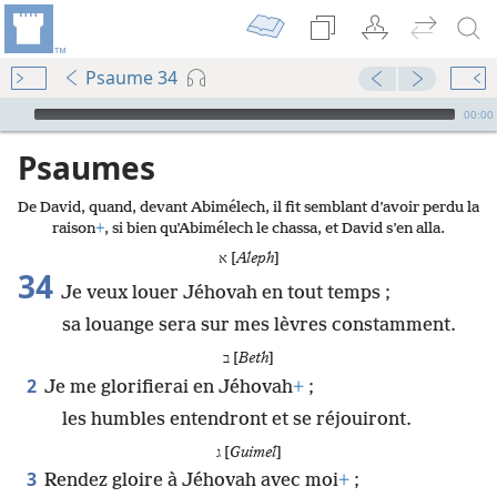
Psaume 34
Audio Player
00:00
Psaumes
De David, quand, devant Abimélech, il fit semblant d’avoir perdu la
raison
+
, si bien qu’Abimélech le chassa, et David s’en alla.
א [
Aleph
]
34
Je veux louer Jéhovah en tout temps ;
sa louange sera sur mes lèvres constamment.
ב [
Beth
]
2
Je me glorifierai en Jéhovah
+
;
les humbles entendront et se réjouiront.
ג [
Guimel
]
3
Rendez gloire à Jéhovah avec moi
+
;