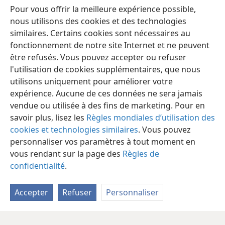
22
Jéhovah rachète la vie de ses serviteurs ;
Pour vous offrir la meilleure expérience possible,
aucun de ceux qui se réfugient en lui ne sera
nous utilisons des cookies et des technologies
jugé coupable
+
.
similaires. Certains cookies sont nécessaires au
fonctionnement de notre site Internet et ne peuvent
être refusés. Vous pouvez accepter ou refuser
l'utilisation de cookies supplémentaires, que nous
utilisons uniquement pour améliorer votre
Français
Partager
Préférences
expérience. Aucune de ces données ne sera jamais
Copyright
© 2026 Watch Tower Bible and Tract Society of Pennsylvania
vendue ou utilisée à des fins de marketing. Pour en
Conditions d’utilisation
Règles de confidentialité
savoir plus, lisez les
Règles mondiales d’utilisation des
Paramètres de confidentialité
Se connecter
JW.ORG
cookies et technologies similaires
. Vous pouvez
personnaliser vos paramètres à tout moment en
vous rendant sur la page des
Règles de
confidentialité
.
Accepter
Refuser
Personnaliser