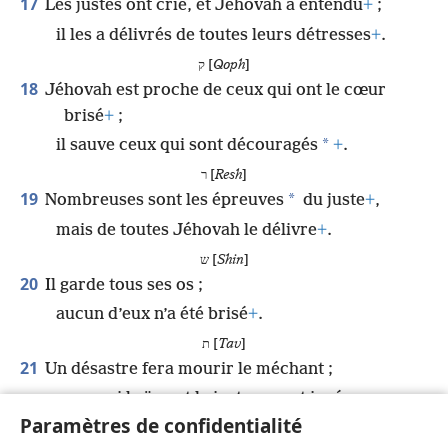
17
Les justes ont crié, et Jéhovah a entendu
+
;
il les a délivrés de toutes leurs détresses
+
.
ק [
Qoph
]
18
Jéhovah est proche de ceux qui ont le cœur
brisé
+
;
*
il sauve ceux qui sont découragés
+
.
ר [
Resh
]
19
*
Nombreuses sont les épreuves
du juste
+
,
mais de toutes Jéhovah le délivre
+
.
ש [
Shin
]
20
Il garde tous ses os ;
aucun d’eux n’a été brisé
+
.
ת [
Tav
]
21
Un désastre fera mourir le méchant ;
ceux qui haïssent le juste seront jugés
Paramètres de confidentialité
coupables.