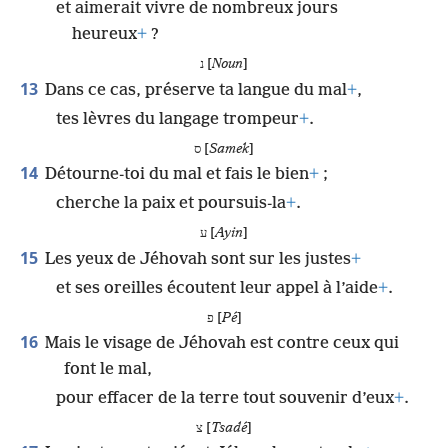
et aimerait vivre de nombreux jours
heureux
+
?
נ [
Noun
]
13
Dans ce cas, préserve ta langue du mal
+
,
tes lèvres du langage trompeur
+
.
ס [
Samek
]
14
Détourne-toi du mal et fais le bien
+
;
cherche la paix et poursuis-la
+
.
ע [
Ayin
]
15
Les yeux de Jéhovah sont sur les justes
+
et ses oreilles écoutent leur appel à l’aide
+
.
פ [
Pé
]
16
Mais le visage de Jéhovah est contre ceux qui
font le mal,
pour effacer de la terre tout souvenir d’eux
+
.
צ [
Tsadé
]