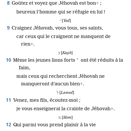
8
Goûtez et voyez que Jéhovah est bon
+
;
heureux l’homme qui se réfugie en lui !
י [
Yod
]
9
Craignez Jéhovah, vous tous, ses saints,
car ceux qui le craignent ne manquent de
rien
+
.
כ [
Kaph
]
10
*
Même les jeunes lions forts
ont été réduits à la
faim,
mais ceux qui recherchent Jéhovah ne
manqueront d’aucun bien
+
.
ל [
Lamed
]
11
Venez, mes fils, écoutez-moi ;
je vous enseignerai la crainte de Jéhovah
+
.
מ [
Mem
]
12
Qui parmi vous prend plaisir à la vie