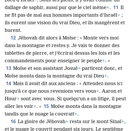
Dieu d’Israël
+
. Sous ses pieds, il y avait comme un
11
dallage de saphir, aussi pur que le ciel même
+
.
Il
ne fit pas de mal aux hommes importants d’Israël
+
;
ils eurent une vision du vrai Dieu, et ils mangèrent et
burent.
12
Jéhovah dit alors à Moïse : « Monte vers moi
dans la montagne et restes-y. Je vais te donner des
tablettes de pierre, et j’écrirai dessus les lois et les
commandements pour enseigner le peuple
+
. »
13
Moïse et son assistant Josué
+
partirent donc, et
Moïse monta dans la montagne du vrai Dieu
+
.
14
Mais il avait dit aux anciens : « Attendez-nous ici
jusqu’à ce que nous revenions vers vous
+
. Aaron et
Hour
+
sont avec vous. Si quelqu’un a un litige, il peut
15
aller les voir
+
. »
Moïse monta dans la montagne
tandis que le nuage la couvrait
+
.
16
La gloire de Jéhovah
+
resta sur le mont Sinaï
+
,
et le nuage le couvrit pendant six jours. Le septième