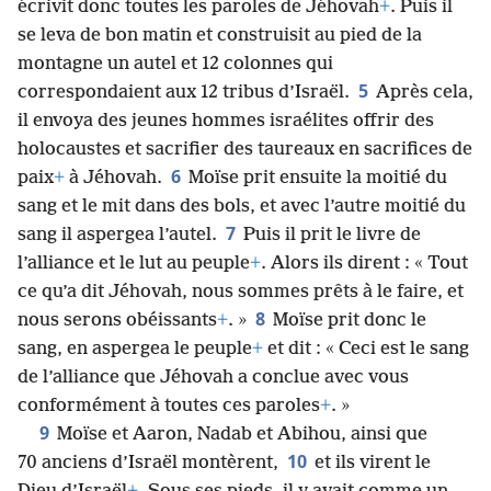
écrivit donc toutes les paroles de Jéhovah
+
. Puis il
se leva de bon matin et construisit au pied de la
montagne un autel et 12 colonnes qui
5
correspondaient aux 12 tribus d’Israël.
Après cela,
il envoya des jeunes hommes israélites offrir des
holocaustes et sacrifier des taureaux en sacrifices de
6
paix
+
à Jéhovah.
Moïse prit ensuite la moitié du
sang et le mit dans des bols, et avec l’autre moitié du
7
sang il aspergea l’autel.
Puis il prit le livre de
l’alliance et le lut au peuple
+
. Alors ils dirent : « Tout
ce qu’a dit Jéhovah, nous sommes prêts à le faire, et
8
nous serons obéissants
+
. »
Moïse prit donc le
sang, en aspergea le peuple
+
et dit : « Ceci est le sang
de l’alliance que Jéhovah a conclue avec vous
conformément à toutes ces paroles
+
. »
9
Moïse et Aaron, Nadab et Abihou, ainsi que
10
70 anciens d’Israël montèrent,
et ils virent le