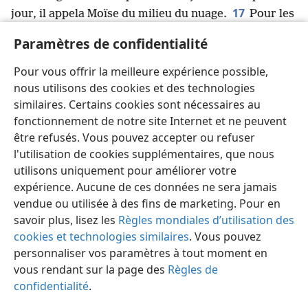
17
jour, il appela Moïse du milieu du nuage.
Pour les
Israélites qui regardaient, la gloire de Jéhovah avait
Paramètres de confidentialité
l’aspect d’un feu dévorant au sommet de la
18
montagne.
Moïse entra dans le nuage et monta
Pour vous offrir la meilleure expérience possible,
dans la montagne
+
. Et il resta dans la montagne
nous utilisons des cookies et des technologies
40 jours et 40 nuits
+
.
similaires. Certains cookies sont nécessaires au
fonctionnement de notre site Internet et ne peuvent
être refusés. Vous pouvez accepter ou refuser
l'utilisation de cookies supplémentaires, que nous
utilisons uniquement pour améliorer votre
Français
Partager
Préférences
expérience. Aucune de ces données ne sera jamais
Copyright
© 2026 Watch Tower Bible and Tract Society of Pennsylvania
vendue ou utilisée à des fins de marketing. Pour en
Conditions d’utilisation
Règles de confidentialité
savoir plus, lisez les
Règles mondiales d’utilisation des
Paramètres de confidentialité
Se connecter
JW.ORG
cookies et technologies similaires
. Vous pouvez
personnaliser vos paramètres à tout moment en
vous rendant sur la page des
Règles de
confidentialité
.