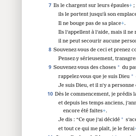
7
Ils le chargent sur leurs épaules
+
;
ils le portent jusqu’à son emplace
Il ne bouge pas de sa place
+
.
Ils l’appellent à l’aide, mais il ne
il ne peut secourir aucune perso
8
Souvenez-vous de ceci et prenez c
Pensez-y sérieusement, transgre
9
*
Souvenez-vous des choses
du pas
*
rappelez-vous que je suis Dieu
Je suis Dieu, et il n’y a person
10
Dès le commencement, je prédis l
et depuis les temps anciens, j’an
encore été faites
+
.
*
Je dis : “Ce que j’ai décidé
s’ac
et tout ce qui me plaît, je le ferai