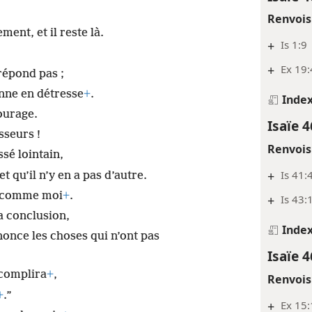
Renvois
ment, et il reste là.
+
Is 1:9
+
Ex 19:
 répond pas ;
nne en détresse
+
.
Inde
ourage.
Isaïe 4
sseurs !
Renvois
sé lointain,
+
Is 41:
et qu’il n’y en a pas d’autre.
ne comme moi
+
.
+
Is 43:
a conclusion,
Inde
nonce les choses qui n’ont pas
Isaïe 4
complira
+
,
Renvois
+
.”
+
Ex 15