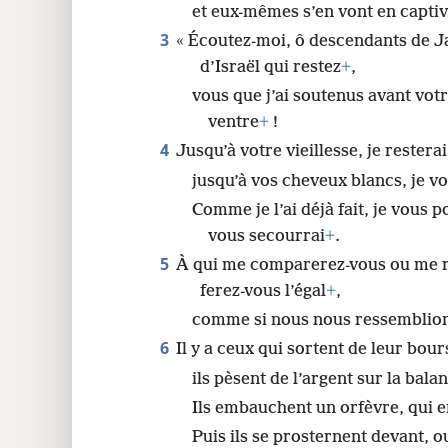
et eux-mêmes s’en vont en captiv
3
« Écoutez-moi, ô descendants de Ja
d’Israël qui restez
+
,
vous que j’ai soutenus avant votr
ventre
+
!
4
Jusqu’à votre vieillesse, je rester
jusqu’à vos cheveux blancs, je v
Comme je l’ai déjà fait, je vous p
vous secourrai
+
.
5
À qui me comparerez-vous ou me r
ferez-vous l’égal
+
,
comme si nous nous ressemblio
6
Il y a ceux qui sortent de leur bour
ils pèsent de l’argent sur la bala
Ils embauchent un orfèvre, qui en
Puis ils se prosternent devant, ou