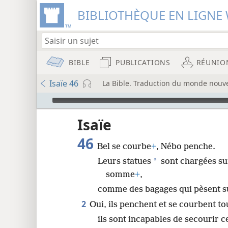
BIBLIOTHÈQUE EN LIGNE 
BIBLE
PUBLICATIONS
RÉUNIO
Isaïe 46
La Bible. Traduction du monde nouve
Audio Player
u
Isaïe
46
Bel se courbe
+
, Nébo penche.
wt)
*
Leurs statues
sont chargées su
i8)
somme
+
,
comme des bagages qui pèsent s
8
2
Oui, ils penchent et se courbent to
ils sont incapables de secourir 