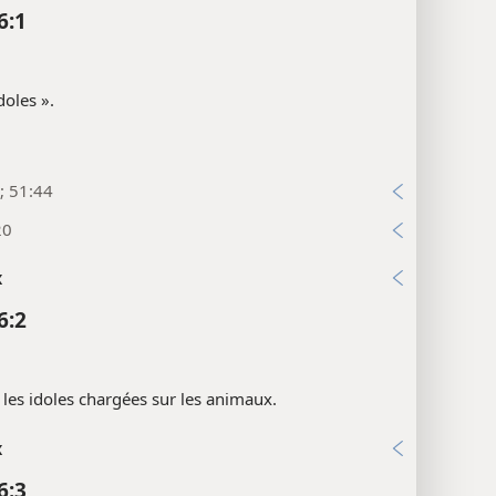
6:1
doles ».
2; 51:44
20
x
6:2
. les idoles chargées sur les animaux.
x
6:3