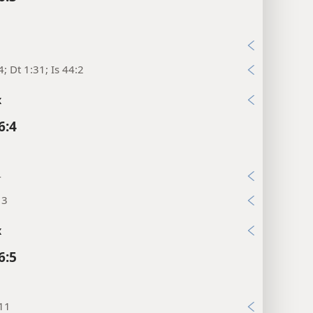
4; Dt 1:31; Is 44:2
x
6:4
4
13
x
6:5
:11