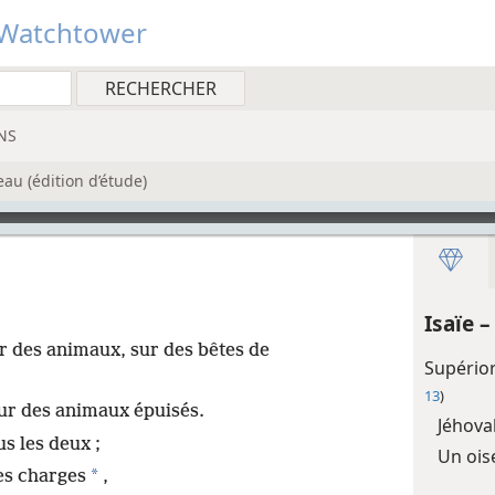
Watchtower
NS
au (édition d’étude)
Isaïe 
r des animaux, sur des bêtes de
Supérior
13
)
ur des animaux épuisés.
Jéhova
us les deux ;
Un ois
*
ces charges
,