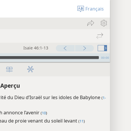
Français
Isaïe 46:1-13
00:00
– Aperçu
ité du Dieu d’Israël sur les idoles de Babylone
(
1-
h annonce l’avenir
(
10
)
eau de proie venant du soleil levant
(
11
)