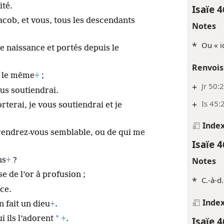
ité.
Isaïe 4
cob, et vous, tous les descendants
Notes
*
Ou « i
e naissance et portés depuis le
Renvois
ai le même
+
;
+
Jr 50:
ous soutiendrai.
+
Is 45:
orterai, je vous soutiendrai et je
Inde
endrez-vous semblable, ou de qui me
Isaïe 4
Notes
ns
+
?
se de l’or à profusion ;
*
C.-à-d
nce.
Inde
 fait un dieu
+
.
*
i ils l’adorent
+
.
Isaïe 4