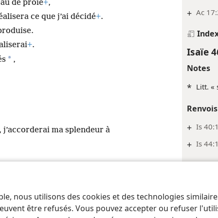
au de proie
+
,
+
Ac 17
alisera ce que j’ai décidé
+
.
 produise.
Inde
aliserai
+
.
Isaïe 4
*
és
,
Notes
*
Litt. «
Renvois
+
Is 40:1
 j’accorderai ma splendeur à
+
Is 44:
Inde
Isaïe 4
ble, nous utilisons des cookies et des technologies similair
 of Pennsylvania
Conditions d’utilisation
Règles de confidentialité
Paramèt
Renvois
euvent être refusés. Vous pouvez accepter ou refuser l'uti
Jr 10: