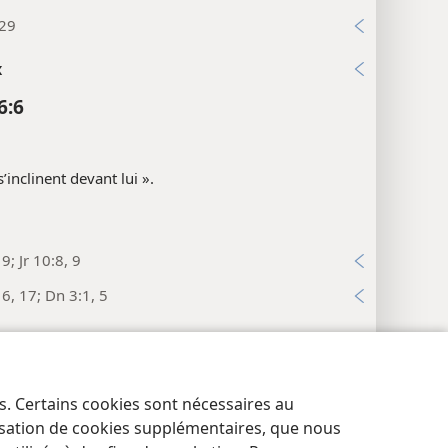
:29
x
6:6
 s’inclinent devant lui ».
9; Jr 10:8, 9
16, 17; Dn 3:1, 5
x
6:7
es. Certains cookies sont nécessaires au
res de confidentialité
Se connecter
JW.ORG
lisation de cookies supplémentaires, que nous
5