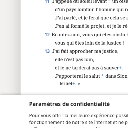
11
*
J’appelle du soleil levant
un oise
d’un pays lointain l’homme qui ré
J’ai parlé, et je ferai que cela se
J’en ai formé le projet, et je le ré
12
Écoutez-moi, vous qui êtes obstin
vous qui êtes loin de la justice !
13
J’ai fait approcher ma justice,
elle n’est pas loin,
et je ne tarderai pas à sauver
+
.
*
J’apporterai le salut
dans Sion,
Israël
+
. »
Paramètres de confidentialité
Pour vous offrir la meilleure expérience possi
Copyright
© 2026 Watch Tower Bible and Tract Society
fonctionnement de notre site Internet et ne p