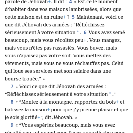
4
parole de Jéhovah
+
. Il dit :
« Est-ce le moment
d’habiter dans vos maisons lambrissées, alors que
5
cette maison est en ruine
+
?
Maintenant, voici ce
que dit Jéhovah des armées : “Réfléchissez
6
*
sérieusement à votre situation
.
Vous avez semé
beaucoup, mais vous récoltez peu
+
. Vous mangez,
mais vous n’êtes pas rassasiés. Vous buvez, mais
vous n’apaisez pas votre soif. Vous mettez des
vêtements, mais vous ne vous réchauffez pas. Celui
qui loue ses services met son salaire dans une
bourse trouée.” »
7
« Voici ce que dit Jéhovah des armées :
*
“Réfléchissez sérieusement à votre situation
.”
8
« “Montez à la montagne, rapportez du bois
+
et
bâtissez la maison
+
pour que j’y prenne plaisir et que
je sois glorifié
+
”, dit Jéhovah. »
9
« “Vous espériez beaucoup, mais vous avez