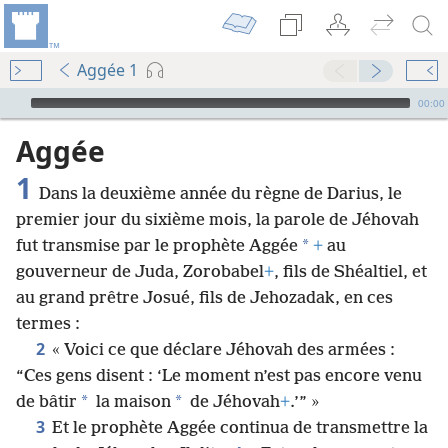
Aggée 1
Audio Player
00:00
Aggée
1
Dans la deuxième année du règne de Darius, le
premier jour du sixième mois, la parole de Jéhovah
*
fut transmise par le prophète Aggée
+
au
gouverneur de Juda, Zorobabel
+
, fils de Shéaltiel, et
au grand prêtre Josué, fils de Jehozadak, en ces
termes :
2
« Voici ce que déclare Jéhovah des armées :
“Ces gens disent : ‘Le moment n’est pas encore venu
*
*
de bâtir
la maison
de Jéhovah
+
.’” »
3
Et le prophète Aggée continua de transmettre la