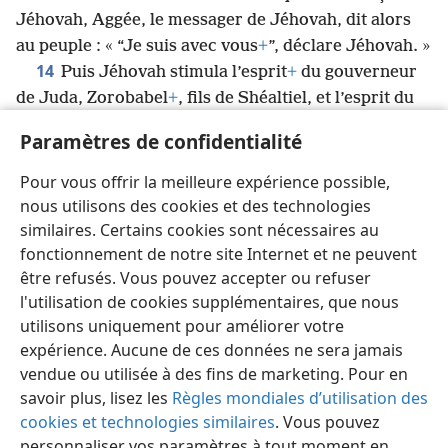
Jéhovah, Aggée, le messager de Jéhovah, dit alors
au peuple : « “Je suis avec vous
+
”, déclare Jéhovah. »
14
Puis Jéhovah stimula l’esprit
+
du gouverneur
de Juda, Zorobabel
+
, fils de Shéaltiel, et l’esprit du
grand prêtre Josué
+
, fils de Jehozadak, et l’esprit de
Paramètres de confidentialité
tout le reste du peuple ; et ils se mirent au travail
dans la maison de Jéhovah des armées, leur Dieu
+
.
Pour vous offrir la meilleure expérience possible,
e
e
e
15
C’était le 24
jour du 6
mois, dans la 2
année du
nous utilisons des cookies et des technologies
règne de Darius
+
.
similaires. Certains cookies sont nécessaires au
fonctionnement de notre site Internet et ne peuvent
être refusés. Vous pouvez accepter ou refuser
l'utilisation de cookies supplémentaires, que nous
utilisons uniquement pour améliorer votre
Français
Partager
Préférences
expérience. Aucune de ces données ne sera jamais
Copyright
© 2026 Watch Tower Bible and Tract Society of Pennsylvania
vendue ou utilisée à des fins de marketing. Pour en
Conditions d’utilisation
Règles de confidentialité
savoir plus, lisez les
Règles mondiales d’utilisation des
Paramètres de confidentialité
Se connecter
JW.ORG
cookies et technologies similaires
. Vous pouvez
personnaliser vos paramètres à tout moment en