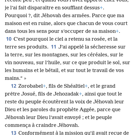
récolté peu ; et quand vous l’avez apporté chez vous,
je l’ai fait disparaître en soufflant dessus
+
.
Pourquoi ?, dit Jéhovah des armées. Parce que ma
maison est en ruine, alors que chacun de vous court
dans tous les sens pour s’occuper de sa maison
+
.
10
C’est pourquoi le ciel a retenu sa rosée, et la
11
terre ses produits.
J’ai appelé la sécheresse sur
la terre, sur les montagnes, sur les céréales, sur le
vin nouveau, sur l’huile, sur ce que produit le sol, sur
les humains et le bétail, et sur tout le travail de vos
mains.” »
12
Zorobabel
+
, fils de Shéaltiel
+
, et le grand
prêtre Josué, fils de Jehozadak
+
, ainsi que tout le
reste du peuple écoutèrent la voix de Jéhovah leur
Dieu et les paroles du prophète Aggée, parce que
Jéhovah leur Dieu l’avait envoyé ; et le peuple
commença à craindre Jéhovah.
13
Conformément à la mission qu’il avait reçue de