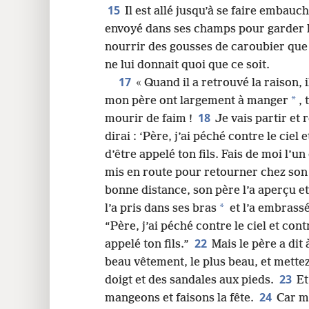
15
Il est allé jusqu’à se faire embauc
envoyé dans ses champs pour garder 
nourrir des gousses de caroubier que
ne lui donnait quoi que ce soit.
17
« Quand il a retrouvé la raison, i
*
mon père ont largement à manger
, 
18
mourir de faim !
Je vais partir et 
dirai : ‘Père, j’ai péché contre le ciel 
d’être appelé ton fils. Fais de moi l’u
mis en route pour retourner chez son 
bonne distance, son père l’a aperçu et 
*
l’a pris dans ses bras
et l’a embrass
“Père, j’ai péché contre le ciel et cont
22
appelé ton fils.”
Mais le père a dit 
beau vêtement, le plus beau, et mettez
23
doigt et des sandales aux pieds.
Et
24
mangeons et faisons la fête.
Car mo