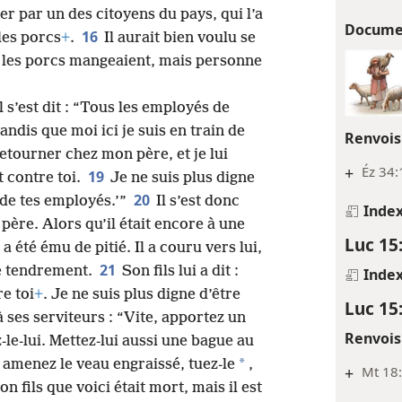
her par un des citoyens du pays, qui l’a
Docume
16
les porcs
+
.
Il aurait bien voulu se
 les porcs mangeaient, mais personne
l s’est dit : “Tous les employés de
tandis que moi ici je suis en train de
Renvois
retourner chez mon père, et je lui
+
Éz 34:
19
et contre toi.
Je ne suis plus digne
20
n de tes employés.’”
Il s’est donc
Inde
père. Alors qu’il était encore à une
Luc 15
a été ému de pitié. Il a couru vers lui,
21
é tendrement.
Son fils lui a dit :
Inde
re toi
+
. Je ne suis plus digne d’être
Luc 15
à ses serviteurs : “Vite, apportez un
Renvois
-le-lui. Mettez-lui aussi une bague au
*
 amenez le veau engraissé, tuez-le
,
+
Mt 18:
n fils que voici était mort, mais il est