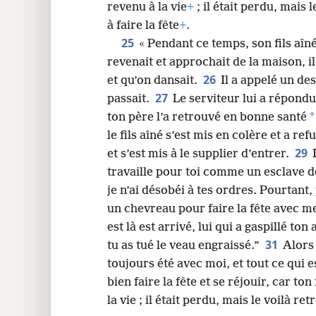
revenu à la vie
+
; il était perdu, mais
à faire la fête
+
.
25
« Pendant ce temps, son fils aîn
revenait et approchait de la maison, i
26
et qu’on dansait.
Il a appelé un de
27
passait.
Le serviteur lui a répond
*
ton père l’a retrouvé en bonne santé
le fils aîné s’est mis en colère et a re
29
et s’est mis à le supplier d’entrer.
travaille pour toi comme un esclave d
je n’ai désobéi à tes ordres. Pourtant,
un chevreau pour faire la fête avec m
est là est arrivé, lui qui a gaspillé ton
31
tu as tué le veau engraissé.”
Alors 
toujours été avec moi, et tout ce qui es
bien faire la fête et se réjouir, car ton
la vie ; il était perdu, mais le voilà ret