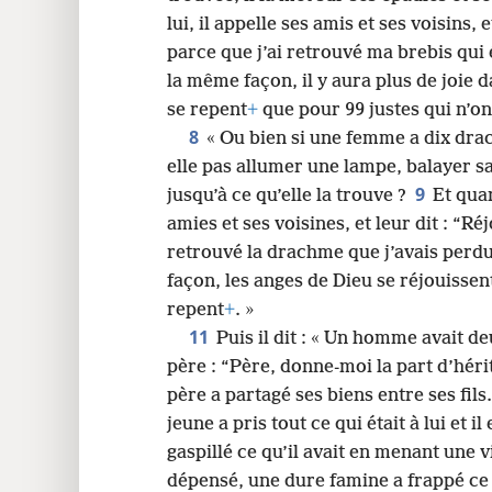
lui, il appelle ses amis et ses voisins,
24
parce que j’ai retrouvé ma brebis qui 
la même façon, il y aura plus de joie 
32
se repent
+
que pour 99 justes qui n’on
8
« Ou bien si une femme a dix drac
elle pas allumer une lampe, balayer 
9
jusqu’à ce qu’elle la trouve ?
Et quan
amies et ses voisines, et leur dit : “R
retrouvé la drachme que j’avais perd
façon, les anges de Dieu se réjouissen
repent
+
. »
11
Puis il dit : « Un homme avait de
père : “Père, donne-moi la part d’héri
père a partagé ses biens entre ses fils
jeune a pris tout ce qui était à lui et il
gaspillé ce qu’il avait en menant une 
dépensé, une dure famine a frappé ce p