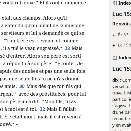
Inde
 le voilà retrouvé.” Et ils ont commencé
Luc 15
é était aux champs. Alors qu’il
Renvois
l a entendu qu’on jouait de la musique
s serviteurs et lui a demandé ce qui se
+
Éz 33:
u : “Ton frère est revenu, et comme
+
Lc 19:
28
, il a tué le veau engraissé.”
Mais
fusé d’entrer. Alors son père est sorti
Inde
Il a répondu à son père : “Écoute : Je
Luc 15
epuis des années et pas une seule fois
 pas une seule fois tu ne m’as donné
dix :
Comm
30
verset, u
es amis.
Mais dès que ton fils qui
travail. 
*
 argent
avec des prostituées, pour lui
particuliè
son père lui a dit : “Mon fils, tu as
s’agissai
32
t à moi est à toi.
Mais il fallait
d’une pa
 frère était mort, mais il est revenu à
tenait be
rouvé.” »
y en avai