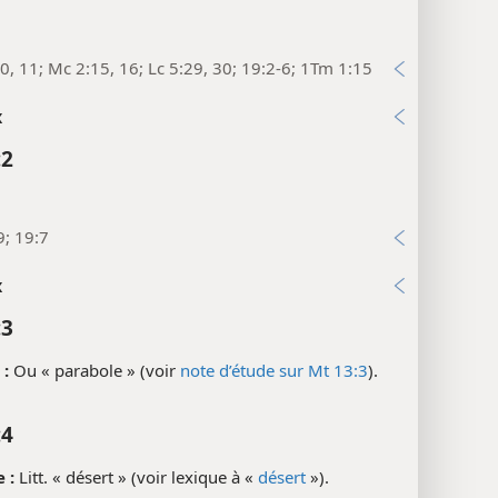
0, 11; Mc 2:15, 16; Lc 5:29, 30; 19:2-6; 1Tm 1:15
x
:2
9; 19:7
x
:3
:
Ou « parabole » (voir
note d’étude sur Mt 13:3
).
:4
 :
Litt. « désert » (voir lexique à «
désert
»).