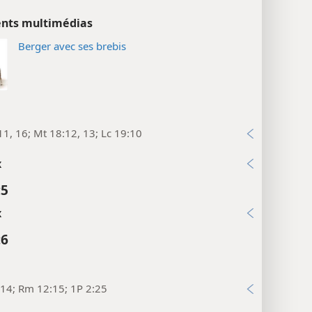
nts multimédias
Berger avec ses brebis
11, 16; Mt 18:12, 13; Lc 19:10
x
:5
x
:6
14; Rm 12:15; 1P 2:25