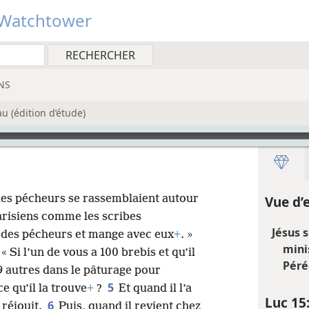
Watchtower
NS
 (édition d’étude)
 les pécheurs se rassemblaient autour
Vue d’
arisiens comme les scribes
Jésus s
 des pécheurs et mange avec eux
+
. »
mini
« Si l’un de vous a 100 brebis et qu’il
Péré
99 autres dans le pâturage pour
5
e qu’il la trouve
+
?
Et quand il l’a
Luc 15
6
 réjouit.
Puis, quand il revient chez