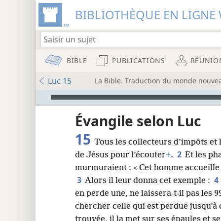
BIBLIOTHÈQUE EN LIGNE 
BIBLE
PUBLICATIONS
RÉUNIO
Luc 15
La Bible. Traduction du monde nouveau
Audio Player
u
Évangile selon Luc
15
Tous les collecteurs d’impôts et
wt)
2
de Jésus pour l’écouter
+
.
Et les ph
i8)
murmuraient : « Cet homme accueille
3
4
Alors il leur donna cet exemple :
8
en perde une, ne laissera-t-il pas les 
chercher celle qui est perdue jusqu’à c
16
trouvée, il la met sur ses épaules et se