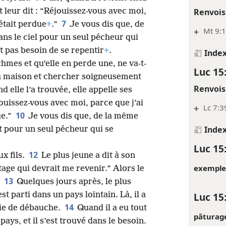
Renvois
 et leur dit : “Réjouissez-vous avec moi,
7
était perdue
+
.”
Je vous dis que, de
+
Mt 9:1
dans le ciel pour un seul pécheur qui
t pas besoin de se repentir
+
.
Inde
hmes et qu’elle en perde une, ne va-t-
Luc 15
sa maison et chercher soigneusement
Renvois
d elle l’a trouvée, elle appelle ses
éjouissez-vous avec moi, parce que j’ai
+
Lc 7:3
10
ue.”
Je vous dis que, de la même
Inde
t pour un seul pécheur qui se
Luc 15
12
ux fils.
Le plus jeune a dit à son
exemple 
tage qui devrait me revenir.” Alors le
13
.
Quelques jours après, le plus
 est parti dans un pays lointain. Là, il a
Luc 15
14
vie de débauche.
Quand il a eu tout
pâturage
ays, et il s’est trouvé dans le besoin.