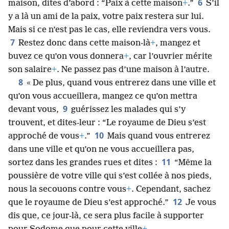
6
maison, dites d’abord : “Paix à cette maison
+
.”
S’il
y a là un ami de la paix, votre paix restera sur lui.
Mais si ce n’est pas le cas, elle reviendra vers vous.
7
Restez donc dans cette maison-là
+
, mangez et
buvez ce qu’on vous donnera
+
, car l’ouvrier mérite
son salaire
+
. Ne passez pas d’une maison à l’autre.
8
« De plus, quand vous entrerez dans une ville et
qu’on vous accueillera, mangez ce qu’on mettra
9
devant vous,
guérissez les malades qui s’y
trouvent, et dites-leur : “Le royaume de Dieu s’est
10
approché de vous
+
.”
Mais quand vous entrerez
dans une ville et qu’on ne vous accueillera pas,
11
sortez dans les grandes rues et dites :
“Même la
poussière de votre ville qui s’est collée à nos pieds,
nous la secouons contre vous
+
. Cependant, sachez
12
que le royaume de Dieu s’est approché.”
Je vous
dis que, ce jour-là, ce sera plus facile à supporter