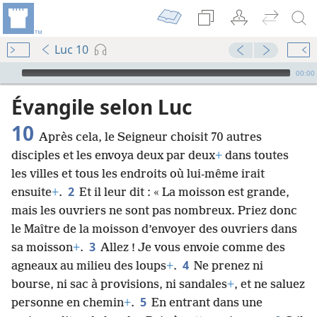
Luc 10
Audio Player
00:00
Évangile selon Luc
10
Après cela, le Seigneur choisit 70 autres
disciples et les envoya deux par deux
+
dans toutes
les villes et tous les endroits où lui-même irait
2
ensuite
+
.
Et il leur dit : « La moisson est grande,
mais les ouvriers ne sont pas nombreux. Priez donc
le Maître de la moisson d’envoyer des ouvriers dans
3
sa moisson
+
.
Allez ! Je vous envoie comme des
4
agneaux au milieu des loups
+
.
Ne prenez ni
bourse, ni sac à provisions, ni sandales
+
, et ne saluez
5
personne en chemin
+
.
En entrant dans une