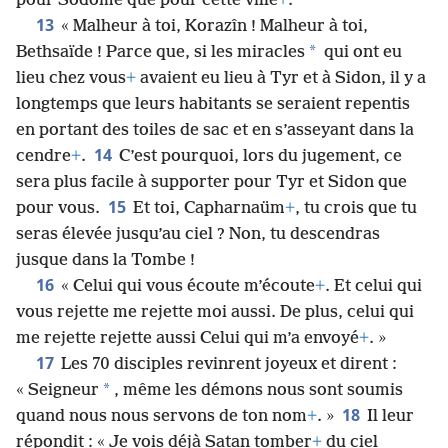
pour Sodome que pour cette ville
+
.
13
« Malheur à toi, Korazîn ! Malheur à toi,
*
Bethsaïde ! Parce que, si les miracles
qui ont eu
lieu chez vous
+
avaient eu lieu à Tyr et à Sidon, il y a
longtemps que leurs habitants se seraient repentis
en portant des toiles de sac et en s’asseyant dans la
14
cendre
+
.
C’est pourquoi, lors du jugement, ce
sera plus facile à supporter pour Tyr et Sidon que
15
pour vous.
Et toi, Capharnaüm
+
, tu crois que tu
seras élevée jusqu’au ciel ? Non, tu descendras
jusque dans la Tombe !
16
« Celui qui vous écoute m’écoute
+
. Et celui qui
vous rejette me rejette moi aussi. De plus, celui qui
me rejette rejette aussi Celui qui m’a envoyé
+
. »
17
Les 70 disciples revinrent joyeux et dirent :
*
« Seigneur
, même les démons nous sont soumis
18
quand nous nous servons de ton nom
+
. »
Il leur
répondit : « Je vois déjà Satan tomber
+
du ciel