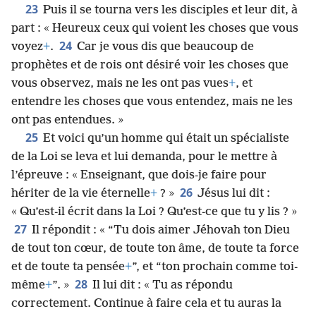
23
Puis il se tourna vers les disciples et leur dit, à
part : « Heureux ceux qui voient les choses que vous
24
voyez
+
.
Car je vous dis que beaucoup de
prophètes et de rois ont désiré voir les choses que
vous observez, mais ne les ont pas vues
+
, et
entendre les choses que vous entendez, mais ne les
ont pas entendues. »
25
Et voici qu’un homme qui était un spécialiste
de la Loi se leva et lui demanda, pour le mettre à
l’épreuve : « Enseignant, que dois-je faire pour
26
hériter de la vie éternelle
+
? »
Jésus lui dit :
« Qu’est-il écrit dans la Loi ? Qu’est-ce que tu y lis ? »
27
Il répondit : « “Tu dois aimer Jéhovah ton Dieu
de tout ton cœur, de toute ton âme, de toute ta force
et de toute ta pensée
+
”, et “ton prochain comme toi-
28
même
+
”. »
Il lui dit : « Tu as répondu
correctement. Continue à faire cela et tu auras la