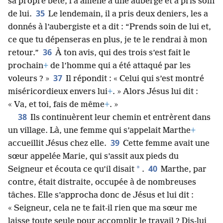
sa propre bête, l’a amené à une auberge et a pris soin
35
de lui.
Le lendemain, il a pris deux deniers, les a
donnés à l’aubergiste et a dit : “Prends soin de lui et,
ce que tu dépenseras en plus, je te le rendrai à mon
36
retour.”
À ton avis, qui des trois s’est fait le
prochain
+
de l’homme qui a été attaqué par les
37
voleurs ? »
Il répondit : « Celui qui s’est montré
miséricordieux envers lui
+
. » Alors Jésus lui dit :
« Va, et toi, fais de même
+
. »
38
Ils continuèrent leur chemin et entrèrent dans
un village. Là, une femme qui s’appelait Marthe
+
39
accueillit Jésus chez elle.
Cette femme avait une
sœur appelée Marie, qui s’assit aux pieds du
40
*
Seigneur et écouta ce qu’il disait
.
Marthe, par
contre, était distraite, occupée à de nombreuses
tâches. Elle s’approcha donc de Jésus et lui dit :
« Seigneur, cela ne te fait-il rien que ma sœur me
laisse toute seule pour accomplir le travail ? Dis-lui