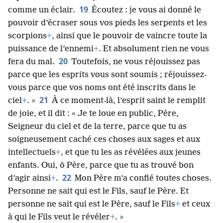
19
comme un éclair.
Écoutez : je vous ai donné le
pouvoir d’écraser sous vos pieds les serpents et les
scorpions
+
, ainsi que le pouvoir de vaincre toute la
puissance de l’ennemi
+
. Et absolument rien ne vous
20
fera du mal.
Toutefois, ne vous réjouissez pas
parce que les esprits vous sont soumis ; réjouissez-
vous parce que vos noms ont été inscrits dans le
21
ciel
+
. »
À ce moment-là, l’esprit saint le remplit
de joie, et il dit : « Je te loue en public, Père,
Seigneur du ciel et de la terre, parce que tu as
soigneusement caché ces choses aux sages et aux
intellectuels
+
, et que tu les as révélées aux jeunes
enfants. Oui, ô Père, parce que tu as trouvé bon
22
d’agir ainsi
+
.
Mon Père m’a confié toutes choses.
Personne ne sait qui est le Fils, sauf le Père. Et
personne ne sait qui est le Père, sauf le Fils
+
et ceux
à qui le Fils veut le révéler
+
. »