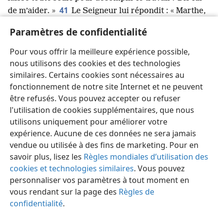
41
de m’aider. »
Le Seigneur lui répondit : « Marthe,
Marthe, tu t’inquiètes et tu t’agites pour beaucoup de
Paramètres de confidentialité
42
choses.
Pourtant, peu de choses sont
nécessaires, ou même une seule
+
. Marie, elle, a
Pour vous offrir la meilleure expérience possible,
choisi la meilleure part
+
, et elle ne lui sera pas
nous utilisons des cookies et des technologies
enlevée. »
similaires. Certains cookies sont nécessaires au
fonctionnement de notre site Internet et ne peuvent
être refusés. Vous pouvez accepter ou refuser
l'utilisation de cookies supplémentaires, que nous
utilisons uniquement pour améliorer votre
Français
Partager
Préférences
expérience. Aucune de ces données ne sera jamais
Copyright
© 2026 Watch Tower Bible and Tract Society of Pennsylvania
vendue ou utilisée à des fins de marketing. Pour en
Conditions d’utilisation
Règles de confidentialité
savoir plus, lisez les
Règles mondiales d’utilisation des
Paramètres de confidentialité
Se connecter
JW.ORG
cookies et technologies similaires
. Vous pouvez
personnaliser vos paramètres à tout moment en
vous rendant sur la page des
Règles de
confidentialité
.