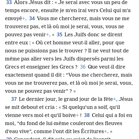
33
Alors Jésus dit : « Je serai avec vous un peu de
temps encore, ensuite je m’en irai vers Celui qui m’a
34
envoyé
+
.
Vous me chercherez, mais vous ne me
trouverez pas, et là où moi je serai, vous, vous ne
35
pouvez pas venir
+
. »
Les Juifs donc se dirent
entre eux : « Où cet homme veut-il aller, pour que
nous ne puissions pas le trouver ? Il ne veut tout de
même pas aller vers les Juifs dispersés parmi les
36
Grecs et enseigner les Grecs ?
Que veut-il dire
exactement quand il dit : “Vous me chercherez, mais
vous ne me trouverez pas, et là où moi je serai, vous,
vous ne pouvez pas venir” ? »
37
Le dernier jour, le grand jour de la fête
+
, Jésus
se mit debout et cria : « Si quelqu’un a soif, qu’il
38
vienne vers moi et qu’il boive
+
!
Celui qui a foi en
moi, “du fond de lui-même couleront des fleuves
d’eau vive”, comme l’ont dit les Écritures
+
. »