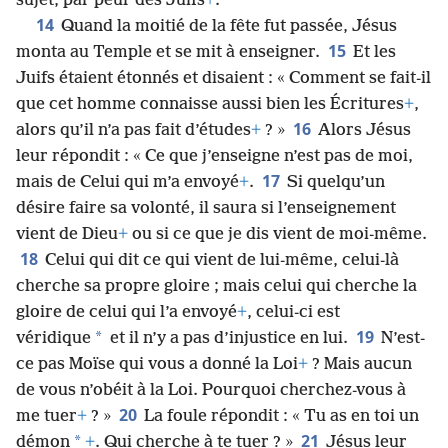
sujet, par peur des Juifs
+
.
14
Quand la moitié de la fête fut passée, Jésus
15
monta au Temple et se mit à enseigner.
Et les
Juifs étaient étonnés et disaient : « Comment se fait-il
que cet homme connaisse aussi bien les Écritures
+
,
16
alors qu’il n’a pas fait d’études
+
? »
Alors Jésus
leur répondit : « Ce que j’enseigne n’est pas de moi,
17
mais de Celui qui m’a envoyé
+
.
Si quelqu’un
désire faire sa volonté, il saura si l’enseignement
vient de Dieu
+
ou si ce que je dis vient de moi-même.
18
Celui qui dit ce qui vient de lui-même, celui-là
cherche sa propre gloire ; mais celui qui cherche la
gloire de celui qui l’a envoyé
+
, celui-ci est
19
*
véridique
et il n’y a pas d’injustice en lui.
N’est-
ce pas Moïse qui vous a donné la Loi
+
? Mais aucun
de vous n’obéit à la Loi. Pourquoi cherchez-vous à
20
me tuer
+
? »
La foule répondit : « Tu as en toi un
21
*
démon
+
. Qui cherche à te tuer ? »
Jésus leur