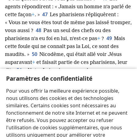
agents répondirent : « Jamais un homme n’a parlé de
47
cette façon
+
. »
Les pharisiens répliquèrent :
« Vous ne vous êtes tout de même pas laissé tromper,
48
vous aussi ?
Pas un seul des chefs ou des
49
pharisiens n’a eu foi en lui, n’est-ce pas
+
?
Mais
cette foule qui ne connaît pas la Loi, ce sont des
50
maudits. »
Nicodème, qui était allé voir Jésus
auparavant
+
et faisait partie de ces pharisiens, leur
51
dit :
« Notre Loi ne juge pas un homme sans
Paramètres de confidentialité
l’avoir d’abord entendu et sans avoir appris ce qu’il
52
fait, n’est-ce pas
+
? »
Ils lui répondirent : « Tu n’es
Pour vous offrir la meilleure expérience possible,
tout de même pas de Galilée, toi aussi ? Fais des
nous utilisons des cookies et des technologies
recherches et vois que, de Galilée, il ne se lèvera pas
similaires. Certains cookies sont nécessaires au
de prophète
+
. »
fonctionnement de notre site Internet et ne peuvent
être refusés. Vous pouvez accepter ou refuser
l'utilisation de cookies supplémentaires, que nous
utilisons uniquement pour améliorer votre