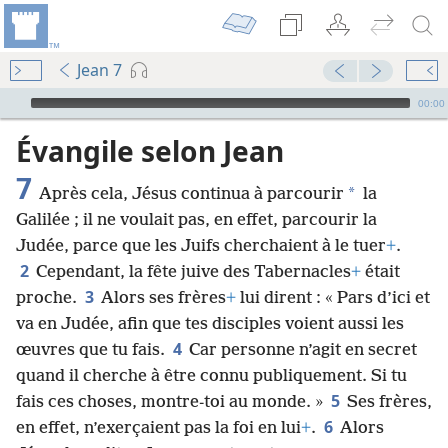
Jean 7
Audio Player
00:00
Évangile selon Jean
7
*
Après cela, Jésus continua à parcourir
la
Galilée ; il ne voulait pas, en effet, parcourir la
Judée, parce que les Juifs cherchaient à le tuer
+
.
2
Cependant, la fête juive des Tabernacles
+
était
3
proche.
Alors ses frères
+
lui dirent : « Pars d’ici et
va en Judée, afin que tes disciples voient aussi les
4
œuvres que tu fais.
Car personne n’agit en secret
quand il cherche à être connu publiquement. Si tu
5
fais ces choses, montre-toi au monde. »
Ses frères,
6
en effet, n’exerçaient pas la foi en lui
+
.
Alors