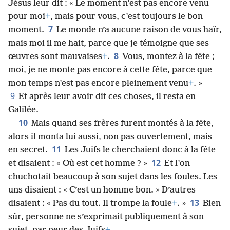
Jésus leur dit : « Le moment n’est pas encore venu
pour moi
+
, mais pour vous, c’est toujours le bon
7
moment.
Le monde n’a aucune raison de vous haïr,
mais moi il me hait, parce que je témoigne que ses
8
œuvres sont mauvaises
+
.
Vous, montez à la fête ;
moi, je ne monte pas encore à cette fête, parce que
mon temps n’est pas encore pleinement venu
+
. »
9
Et après leur avoir dit ces choses, il resta en
Galilée.
10
Mais quand ses frères furent montés à la fête,
alors il monta lui aussi, non pas ouvertement, mais
11
en secret.
Les Juifs le cherchaient donc à la fête
12
et disaient : « Où est cet homme ? »
Et l’on
chuchotait beaucoup à son sujet dans les foules. Les
uns disaient : « C’est un homme bon. » D’autres
13
disaient : « Pas du tout. Il trompe la foule
+
. »
Bien
sûr, personne ne s’exprimait publiquement à son