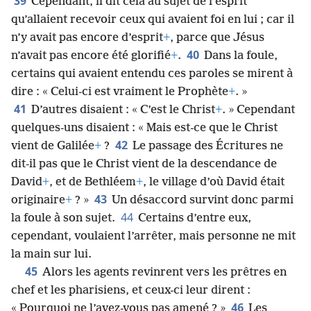
39
Cependant, il dit cela au sujet de l’esprit
qu’allaient recevoir ceux qui avaient foi en lui ; car il
n’y avait pas encore d’esprit
+
, parce que Jésus
40
n’avait pas encore été glorifié
+
.
Dans la foule,
certains qui avaient entendu ces paroles se mirent à
dire : « Celui-ci est vraiment le Prophète
+
. »
41
D’autres disaient : « C’est le Christ
+
. » Cependant
quelques-uns disaient : « Mais est-ce que le Christ
42
vient de Galilée
+
?
Le passage des Écritures ne
dit-il pas que le Christ vient de la descendance de
David
+
, et de Bethléem
+
, le village d’où David était
43
originaire
+
? »
Un désaccord survint donc parmi
44
la foule à son sujet.
Certains d’entre eux,
cependant, voulaient l’arrêter, mais personne ne mit
la main sur lui.
45
Alors les agents revinrent vers les prêtres en
chef et les pharisiens, et ceux-ci leur dirent :
46
« Pourquoi ne l’avez-vous pas amené ? »
Les