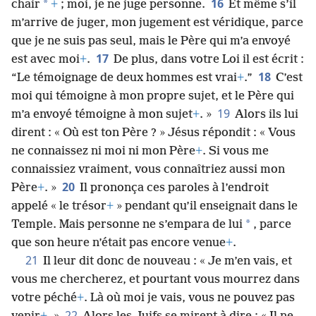
16
*
chair
+
; moi, je ne juge personne.
Et même s’il
m’arrive de juger, mon jugement est véridique, parce
que je ne suis pas seul, mais le Père qui m’a envoyé
17
est avec moi
+
.
De plus, dans votre Loi il est écrit :
18
“Le témoignage de deux hommes est vrai
+
.”
C’est
moi qui témoigne à mon propre sujet, et le Père qui
19
m’a envoyé témoigne à mon sujet
+
. »
Alors ils lui
dirent : « Où est ton Père ? » Jésus répondit : « Vous
ne connaissez ni moi ni mon Père
+
. Si vous me
connaissiez vraiment, vous connaîtriez aussi mon
20
Père
+
. »
Il prononça ces paroles à l’endroit
appelé « le trésor
+
» pendant qu’il enseignait dans le
*
Temple. Mais personne ne s’empara de lui
, parce
que son heure n’était pas encore venue
+
.
21
Il leur dit donc de nouveau : « Je m’en vais, et
vous me chercherez, et pourtant vous mourrez dans
votre péché
+
. Là où moi je vais, vous ne pouvez pas
22