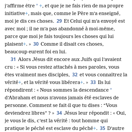
*
j’affirme être
+
, et que je ne fais rien de ma propre
initiative
+
, mais que, comme le Père m’a enseigné,
29
moi je dis ces choses.
Et Celui qui m’a envoyé est
avec moi ; il ne m’a pas abandonné à moi-même,
parce que moi je fais toujours les choses qui lui
30
plaisent
+
. »
Comme il disait ces choses,
beaucoup eurent foi en lui.
31
Alors Jésus dit encore aux Juifs qui l’avaient
cru : « Si vous restez attachés à mes paroles, vous
32
êtes vraiment mes disciples,
et vous connaîtrez la
33
vérité
+
, et la vérité vous libérera
+
. »
Ils lui
*
répondirent : « Nous sommes la descendance
d’Abraham et nous n’avons jamais été esclaves de
personne. Comment se fait-il que tu dises : “Vous
34
deviendrez libres” ? »
Jésus leur répondit : « Oui,
je vous le dis, c’est la vérité : tout homme qui
35
pratique le péché est esclave du péché
+
.
D’autre