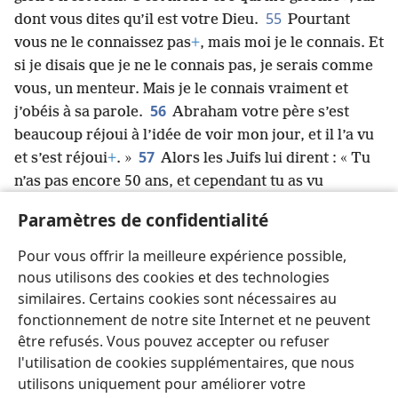
55
dont vous dites qu’il est votre Dieu.
Pourtant
vous ne le connaissez pas
+
, mais moi je le connais. Et
si je disais que je ne le connais pas, je serais comme
vous, un menteur. Mais je le connais vraiment et
56
j’obéis à sa parole.
Abraham votre père s’est
beaucoup réjoui à l’idée de voir mon jour, et il l’a vu
57
et s’est réjoui
+
. »
Alors les Juifs lui dirent : « Tu
n’as pas encore 50 ans, et cependant tu as vu
58
Abraham ? »
Jésus leur dit : « Oui, je vous le dis,
Paramètres de confidentialité
c’est la vérité : avant qu’Abraham vienne à
59
l’existence, j’étais
+
. »
Alors ils ramassèrent des
Pour vous offrir la meilleure expérience possible,
pierres pour les jeter sur lui ; mais Jésus se cacha et
nous utilisons des cookies et des technologies
sortit du Temple.
similaires. Certains cookies sont nécessaires au
fonctionnement de notre site Internet et ne peuvent
être refusés. Vous pouvez accepter ou refuser
l'utilisation de cookies supplémentaires, que nous
utilisons uniquement pour améliorer votre
Français
Partager
Préférences