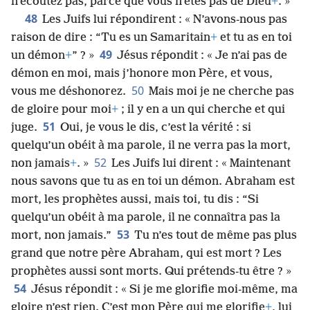
n’écoutez pas, parce que vous n’êtes pas de Dieu
+
. »
48
Les Juifs lui répondirent : « N’avons-nous pas
raison de dire : “Tu es un Samaritain
+
et tu as en toi
49
un démon
+
” ? »
Jésus répondit : « Je n’ai pas de
démon en moi, mais j’honore mon Père, et vous,
50
vous me déshonorez.
Mais moi je ne cherche pas
de gloire pour moi
+
; il y en a un qui cherche et qui
51
juge.
Oui, je vous le dis, c’est la vérité : si
quelqu’un obéit à ma parole, il ne verra pas la mort,
52
non jamais
+
. »
Les Juifs lui dirent : « Maintenant
nous savons que tu as en toi un démon. Abraham est
mort, les prophètes aussi, mais toi, tu dis : “Si
quelqu’un obéit à ma parole, il ne connaîtra pas la
53
mort, non jamais.”
Tu n’es tout de même pas plus
grand que notre père Abraham, qui est mort ? Les
prophètes aussi sont morts. Qui prétends-tu être ? »
54
Jésus répondit : « Si je me glorifie moi-même, ma
gloire n’est rien. C’est mon Père qui me glorifie
+
, lui