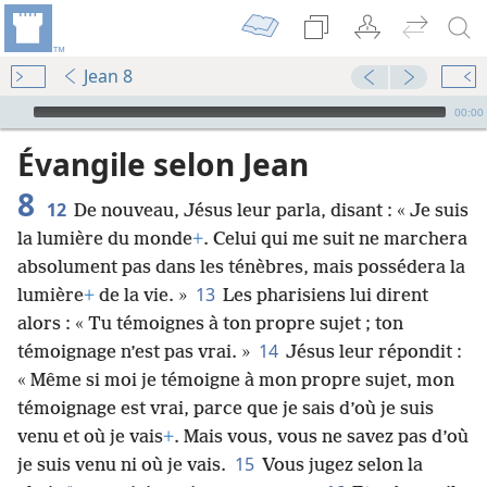
Jean 8
Audio Player
00:00
Évangile selon Jean
8
12
De nouveau, Jésus leur parla, disant : « Je suis
la lumière du monde
+
. Celui qui me suit ne marchera
absolument pas dans les ténèbres, mais possédera la
13
lumière
+
de la vie. »
Les pharisiens lui dirent
alors : « Tu témoignes à ton propre sujet ; ton
14
témoignage n’est pas vrai. »
Jésus leur répondit :
« Même si moi je témoigne à mon propre sujet, mon
témoignage est vrai, parce que je sais d’où je suis
venu et où je vais
+
. Mais vous, vous ne savez pas d’où
15
je suis venu ni où je vais.
Vous jugez selon la