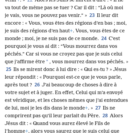
venir
+
. »
Alors les Juifs se mirent à dire : « Il ne
va tout de même pas se tuer ? Car il dit : “Là où moi
23
je vais, vous ne pouvez pas venir.” »
Il leur dit
encore : « Vous, vous êtes des régions d’en bas ; moi,
je suis des régions d’en haut
+
. Vous, vous êtes de ce
24
monde ; moi, je ne suis pas de ce monde.
C’est
pourquoi je vous ai dit : “Vous mourrez dans vos
péchés.” Car si vous ne croyez pas que je suis celui
*
que j’affirme être
, vous mourrez dans vos péchés. »
25
Ils se mirent donc à lui dire : « Qui es-tu ? » Jésus
leur répondit : « Pourquoi est-ce que je vous parle,
26
après tout ?
J’ai beaucoup de choses à dire à
votre sujet et à juger. En effet, Celui qui m’a envoyé
est véridique, et les choses mêmes que j’ai entendues
27
de lui, moi je les dis dans le monde
+
. »
Ils ne
28
comprirent pas qu’il leur parlait du Père.
Alors
Jésus dit : « Quand vous aurez élevé le Fils de
l’homme
+
, alors vous saurez que je suis celui que