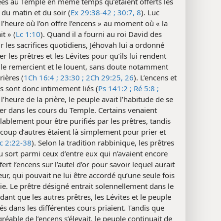
es au Temple en même temps qu’étaient offerts les
s du matin et du soir (
Ex 29:38-42 ;
30:7, 8
). Luc
 l’heure où l’on offre l’encens » au moment où « la
it » (
Lc 1:10
). Quand il a fourni au roi David des
ur les sacrifices quotidiens, Jéhovah lui a ordonné
er les prêtres et les Lévites pour qu’ils lui rendent
le remercient et le louent, sans doute notamment
rières (
1Ch 16:4 ;
23:30 ;
2Ch 29:25, 26
). L’encens et
es sont donc intimement liés (
Ps 141:2 ;
Ré 5:8 ;
À l’heure de la prière, le peuple avait l’habitude de se
r dans les cours du Temple. Certains venaient
ablement pour être purifiés par les prêtres, tandis
oup d’autres étaient là simplement pour prier et
c 2:22-38
). Selon la tradition rabbinique, les prêtres
au sort parmi ceux d’entre eux qui n’avaient encore
fert l’encens sur l’autel d’or pour savoir lequel aurait
ur, qui pouvait ne lui être accordé qu’une seule fois
ie. Le prêtre désigné entrait solennellement dans le
dant que les autres prêtres, les Lévites et le peuple
s dans les différentes cours priaient. Tandis que
gréable de l’encens s’élevait, le peuple continuait de