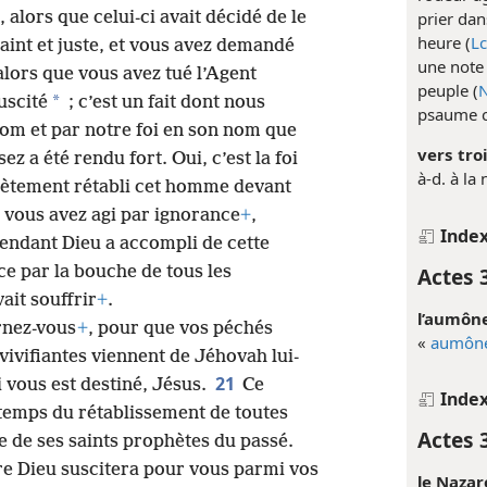
, alors que celui-ci avait décidé de le
prier da
heure (
Lc
saint et juste, et vous avez demandé
une note 
alors que vous avez tué l’Agent
peuple (
N
*
uscité
; c’est un fait dont nous
psaume ch
nom et par notre foi en son nom que
vers troi
 a été rendu fort. Oui, c’est la foi
à-d. à la
lètement rétabli cet homme devant
e vous avez agi par ignorance
+
,
Inde
endant Dieu a accompli de cette
Actes 
ce par la bouche de tous les
ait souffrir
+
.
l’aumône
rnez-vous
+
, pour que vos péchés
«
aumôn
vivifiantes viennent de Jéhovah lui-
21
ui vous est destiné, Jésus.
Ce
Inde
x temps du rétablissement de toutes
Actes 
e de ses saints prophètes du passé.
tre Dieu suscitera pour vous parmi vos
le Nazar