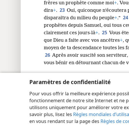
frères un prophète comme moi
+
. Vou
23
dira
+
.
Oui, quiconque n’écoutera 
24
disparaîtra du milieu du peuple
+
.”
prophètes depuis Samuel, oui tous ceu
25
clairement ces jours-là
+
.
Vous êtes
que Dieu a faite avec vos ancêtres
+
, 
moyen de ta descendance toutes les fa
26
Après avoir suscité son serviteur,
vous bénir en détournant chacun de v
Paramètres de confidentialité
Pour vous offrir la meilleure expérience possi
Copyright
© 2026 Watch Tower Bible and Tract Society
fonctionnement de notre site Internet et ne p
utilisons uniquement pour améliorer votre ex
savoir plus, lisez les
Règles mondiales d’utilis
en vous rendant sur la page des
Règles de con