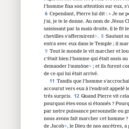
l’homme fixa son attention sur eux, s
24
6
Cependant, Pierre lui dit : « Je ne 
j’ai, je te le donne. Au nom de Jésus 
saisissant par la main droite, il le fit l
8
chevilles s’affermirent
+
.
Sautant su
entra avec eux dans le Temple ; il marc
9
Tout le monde le vit marcher et lo
c’était bien l’homme qui était assis au
demander l’aumône
+
; et ils furent 
de ce qui lui était arrivé.
11
Tandis que l’homme s’accrochait
accourut vers eux à l’endroit appelé 
12
très surpris.
Quand Pierre vit cela,
pourquoi êtes-vous si étonnés ? Pourq
par notre puissance personnelle ou g
nous avons fait marcher cet homme 
de Jacob
+
, le Dieu de nos ancêtres, a 