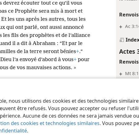
s devrez écouter tout ce qu’il vous
pas ce Prophète sera mis à mort et
Renvois
Et les uns après les autres, tous les
+
Ac 3:1
x qui ont parlé, ont aussi annoncé
 les fils des prophètes et de l’alliance
Inde
quand il a dit à Abraham : “Et par le
Actes 
milles de la terre seront bénies
+
.”
 Dieu l’a envoyé d’abord à vous
+
pour
Renvois
ous de vos mauvaises actions. »
+
Mt 8:1
+
Jean 5
Inde
ble, nous utilisons des cookies et des technologies similair
 of Pennsylvania
Conditions d’utilisation
Règles de confidentialité
Paramèt
euvent être refusés. Vous pouvez accepter ou refuser l'uti
Actes 
périence. Aucune de ces données ne sera jamais vendue ou u
Renvois
ation des cookies et technologies similaires
. Vous pouvez p
fidentialité
.
+
Is 35: