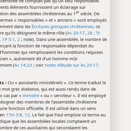
ssemblée ne comptait pas qu’un seul responsable.
rents éléments fournissent un éclairage sur
er
ation des assemblées chrétiennes au 1
siècle. De
 termes « responsables » et « anciens » sont employés
emment dans les
Écritures grecques chrétiennes
, ce
e qu’ils désignent le même rôle (
Ac 20:17,
28 ;
Tt
f.
1P 5:1, 2
; note). Dans une assemblée, le nombre de
erçant la fonction de responsable dépendait du
’hommes qui remplissaient les conditions requises
ncien », autrement dit d’un homme mûr
lement (
Ac 14:23
; voir
notes d’étude sur Ac 20:17,
ts :
Ou « assistants ministériels ». Ce terme traduit le
du mot grec
diakonos
, qui est aussi rendu dans de
 cas par «
ministre
» ou « serviteur ». Il est employé
 désigner des membres de l’assemblée chrétienne
une fonction officielle. Il est utilisé dans un sens
 en
1Tm 3:8,
12
. Le fait que Paul emploie ce terme au
ndique que les assemblées locales comptaient un
ombre de ces auxiliaires qui secondaient les