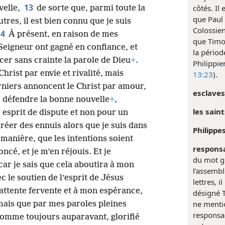
13
côtés. Il
velle,
de sorte que, parmi toute la
que Paul 
tres, il est bien connu que je suis
Colossien
14
À présent, en raison de mes
que Timo
 Seigneur ont gagné en confiance, et
la périod
er sans crainte la parole de Dieu
+
.
Philippie
Christ par envie et rivalité, mais
13:23
).
rniers annoncent le Christ par amour,
esclaves
ur défendre la bonne nouvelle
+
,
les saint
r esprit de dispute et non pour un
créer des ennuis alors que je suis dans
Philippes
manière, que les intentions soient
responsa
ncé, et je m’en réjouis. Et je
du mot g
car je sais que cela aboutira à mon
l’assembl
c le soutien de l’esprit de Jésus
lettres, i
attente fervente et à mon espérance,
désigné 
ne mentio
 mais que par mes paroles pleines
responsa
comme toujours auparavant, glorifié