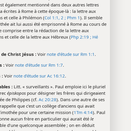
 est également mentionné dans deux autres lettres
a écrites à Rome à cette époque-là : la lettre aux
s et celle à Philémon (
Col 1:1, 2 ;
Phm 1
). Il semble
thée ait lui aussi été emprisonné à Rome au cours de
e comprise entre la rédaction de la lettre aux
ns et celle de la lettre aux Hébreux (
Php 2:19 ;
Hé
 de Christ Jésus :
Voir
note d’étude sur Rm 1:1
.
s :
Voir
note d’étude sur Rm 1:7
.
 :
Voir
note d’étude sur Ac 16:12
.
bles :
Litt. « surveillants ». Paul emploie ici le pluriel
rec
épiskopos
pour désigner les frères qui dirigeaient
ée de Philippes (cf.
Ac 20:28
). Dans une autre de ses
l rappelle que c’est un collège d’anciens qui avait
Timothée pour une certaine mission (
1Tm 4:14
). Paul
nne aucun frère en particulier qui aurait été
le
ble d’une quelconque assemblée ; on en déduit