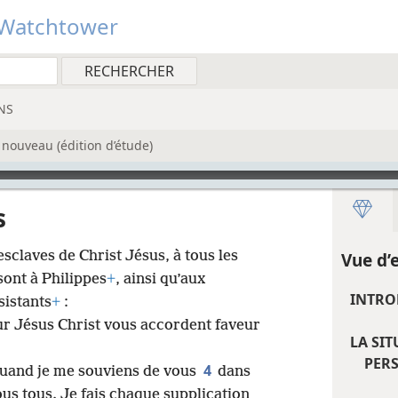
Watchtower
NS
nouveau (édition d’étude)
s
esclaves de Christ Jésus, à tous les
Vue d’
sont à Philippes
+
, ainsi qu’aux
INTRO
sistants
+
:
ur Jésus Christ vous accordent faveur
LA SIT
PERS
4
uand je me souviens de vous
dans
us tous. Je fais chaque supplication