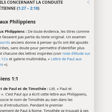
ILS CONCERNANT LA CONDUITE
TIENNE (
1:27 – 2:18
)
 aux Philippiens
ux Philippiens :
De toute évidence, les titres comme
ne faisaient pas partie du texte original. Un examen
scrits
anciens donne à penser qu’ils ont été ajoutés
cribes, sans doute pour permettre d’identifier plus
t chacune des lettres inspirées (voir
note d’étude sur
e 1Co
et galerie multimédia, «
Lettre de Paul aux
ns
»).
iens 1:1
rt de Paul et de Timothée :
Litt. « Paul et
». C’est Paul qui a écrit cette lettre aux Philippiens,
ssocie le nom de Timothée au sien dans les
ns d’introduction. Pendant le premier
nement de Paul à Rome, Timothée se trouvait à ses