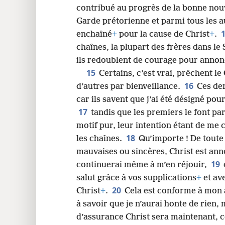
contribué au progrès de la bonne nou
Garde prétorienne et parmi tous les au
enchaîné
+
pour la cause de Christ
+
.
chaînes, la plupart des frères dans le
ils redoublent de courage pour annonc
15
Certains, c’est vrai, prêchent le 
16
d’autres par bienveillance.
Ces de
car ils savent que j’ai été désigné po
17
tandis que les premiers le font pa
motif pur, leur intention étant de me 
18
les chaînes.
Qu’importe ! De toute 
mauvaises ou sincères, Christ est anno
19
continuerai même à m’en réjouir,
salut grâce à vos supplications
+
et ave
20
Christ
+
.
Cela est conforme à mon 
à savoir que je n’aurai honte de rien,
d’assurance Christ sera maintenant, 