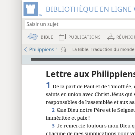
BIBLIOTHÈQUE EN LIGNE 
BIBLE
PUBLICATIONS
RÉUNIO
Philippiens 1
La Bible. Traduction du monde 
Audio Player
u
Lettre aux Philippien
1
De la part de Paul et de Timothée, 
wt)
saints en union avec Christ Jésus qui 
i8)
responsables de l’assemblée et aux as
2
Que Dieu notre Père et le Seigne
8
imméritée et paix !
3
Je remercie toujours mon Dieu q
16
chacune de mes supplications pour vo