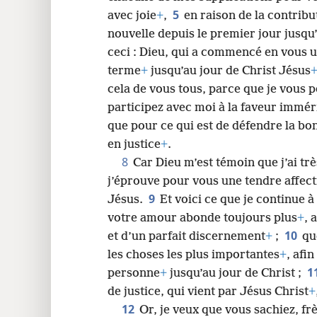
5
avec joie
+
,
en raison de la contrib
24
nouvelle depuis le premier jour jusqu’
ceci : Dieu, qui a commencé en vous 
terme
+
jusqu’au jour de Christ Jésus
cela de vous tous, parce que je vous 
participez avec moi à la faveur immér
que pour ce qui est de défendre la bon
en justice
+
.
8
Car Dieu m’est témoin que j’ai tr
j’éprouve pour vous une tendre affect
9
Jésus.
Et voici ce que je continue 
votre amour abonde toujours plus
+
, 
10
et d’un parfait discernement
+
;
qu
les choses les plus importantes
+
, afi
1
personne
+
jusqu’au jour de Christ ;
de justice, qui vient par Jésus Christ
+
12
Or, je veux que vous sachiez, fr