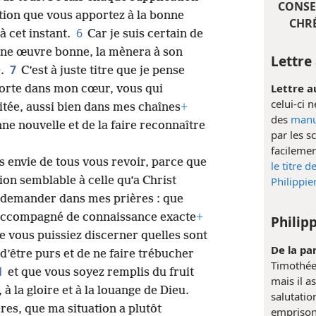
CONSE
ution que vous apportez à la bonne
CHRÉ
6
à cet instant.
Car je suis certain de
une œuvre bonne, la mènera à son
Lettre
7
+
.
C’est à juste titre que je pense
Lettre a
porte dans mon cœur, vous qui
celui-ci 
itée, aussi bien dans mes chaînes
+
des
manu
ne nouvelle et de la faire reconnaître
par les s
facilemen
ès envie de tous vous revoir, parce que
le titre d
ion semblable à celle qu’a Christ
Philippie
à demander dans mes prières : que
accompagné de connaissance exacte
+
Philipp
e vous puissiez discerner quelles sont
De la pa
n d’être purs et de ne faire trébucher
Timothée 
1
et que vous soyez remplis du fruit
mais il a
, à la gloire et à la louange de Dieu.
salutatio
ères, que ma situation a plutôt
emprison