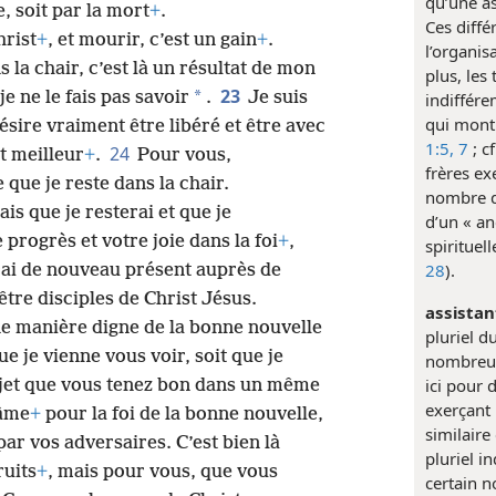
qu’une a
, soit par la mort
+
.
Ces diffé
hrist
+
, et mourir, c’est un gain
+
.
l’organis
s la chair, c’est là un résultat de mon
plus, les
23
*
je ne le fais pas savoir
.
Je suis
indiffér
qui montr
désire vraiment être libéré et être avec
1:5,
7
; c
24
nt meilleur
+
.
Pour vous,
frères ex
 que je reste dans la chair.
nombre d
ais que je resterai et que je
d’un « a
progrès et votre joie dans la foi
+
,
spirituel
28
).
erai de nouveau présent auprès de
être disciples de Christ Jésus.
assistan
e manière digne de la bonne nouvelle
pluriel 
que je vienne vous voir, soit que je
nombreux
ici pour
sujet que vous tenez bon dans un même
exerçant 
 âme
+
pour la foi de la bonne nouvelle,
similaire
par vos adversaires. C’est bien là
pluriel i
ruits
+
, mais pour vous, que vous
certain n