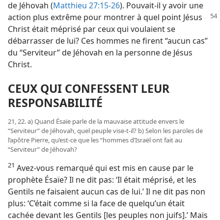
de Jéhovah (
Matthieu 27:15-26
). Pouvait-​il y avoir une
action plus extrême
pour montrer à quel point Jésus
Christ était méprisé par ceux qui voulaient se
débarrasser de lui? Ces hommes ne firent “aucun cas”
du “Serviteur” de Jéhovah en la personne de Jésus
Christ.
CEUX QUI CONFESSENT LEUR
RESPONSABILITÉ
21, 22. a) Quand Ésaïe parle de la mauvaise attitude envers le
“Serviteur” de Jéhovah, quel peuple vise-​t-​il? b) Selon les paroles de
l’apôtre Pierre, qu’est-​ce que les “hommes d’Israël ont fait au
“Serviteur” de Jéhovah?
21
Avez-​vous remarqué qui est mis en cause par le
prophète Ésaïe? Il ne dit pas: ‘Il était méprisé, et les
Gentils ne faisaient aucun cas de lui.’ Il ne dit pas non
plus: ‘C’était comme si la face de quelqu’un était
cachée devant les Gentils [les peuples non juifs].’ Mais