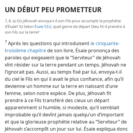
UN DÉBUT PEU PROMETTEUR
7, 8. a) Où Jéhovah envoya-​t-​il son Fils pour accomplir la prophétie
d’Ésaïe? b) Selon
Ésaïe 53:2
, quel genre de départ Dieu fit-​il prendre à
son Fils sur la terre?
7
Après les questions qui introduisent
le cinquante-
troisième chapitre
de son livre, Ésaïe prononça des
paroles qui exigeaient que le “Serviteur” de Jéhovah
vînt résider sur la terre pendant un temps. Jéhovah ne
l’ignorait pas. Aussi, au temps fixé par lui, envoya-​t-​il
du ciel le Fils en qui il avait le plus confiance, afin qu’il
devienne un homme sur la terre en naissant d’une
femme, selon notre espèce. De plus, Jéhovah fit
prendre à ce Fils transféré des cieux un départ
apparemment si humble, si modeste, qu’il semblait
improbable qu’il devînt jamais quelqu’un d’important
et que la glorieuse prophétie relative au “Serviteur” de
Jéhovah s’accomplît un jour sur lui. Ésaïe expliqua donc