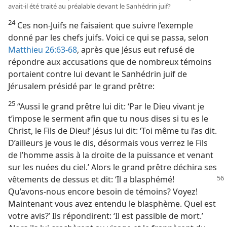
avait-​il été traité au préalable devant le Sanhédrin juif?
24
Ces non-Juifs ne faisaient que suivre l’exemple
donné par les chefs juifs. Voici ce qui se passa, selon
Matthieu 26:63-68
, après que Jésus eut refusé de
répondre aux accusations que de nombreux témoins
portaient contre lui devant le Sanhédrin juif de
Jérusalem présidé par le grand prêtre:
25
“Aussi le grand prêtre lui dit: ‘Par le Dieu vivant je
t’impose le serment afin que tu nous dises si tu es le
Christ, le Fils de Dieu!’ Jésus lui dit: ‘Toi même tu l’as dit.
D’ailleurs je vous le dis, désormais vous verrez le Fils
de l’homme assis à la droite de la puissance et venant
sur les nuées du ciel.’ Alors le grand prêtre déchira ses
vêtements
de dessus et dit: ‘Il a blasphémé!
Qu’avons-​nous encore besoin de témoins? Voyez!
Maintenant vous avez entendu le blasphème. Quel est
votre avis?’ Ils répondirent: ‘Il est passible de mort.’