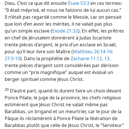
Dieu. C’est ce que dit ensuite
Ésaïe 53:3
en ces termes:
“Il était méprisé, et nous ne faisions de lui aucun cas.”
Il n’était pas regardé comme le Messie, car on pensait
que loin d’en avoir les mérites, il ne valait pas plus
qu’un simple esclave (
Exode 21:32
). En effet, les prêtres
en chef de Jérusalem donnèrent à Judas Iscariote
trente pièces d’argent, le prix d’un esclave en Israël,
pour qu’il leur livre son Maître (
Matthieu 26:14-16;
27:3-10
). Dans la prophétie de
Zacharie 11:12, 13,
trente pièces d’argent sont considérées par dérision
comme un “prix magnifique” auquel est évalué un
berger spirituel comme Jésus Christ.
20
D’autre part, quand ils durent faire un choix devant
Ponce Pilate, le juge de la province, les chefs religieux
estimèrent que Jésus Christ ne valait même pas
Barabbas, un brigand et un meurtrier, car le jour de la
Pâque ils réclamèrent à Ponce Pilate la libération de
Barabbas plutôt que celle de Jésus Christ, le “Serviteur”