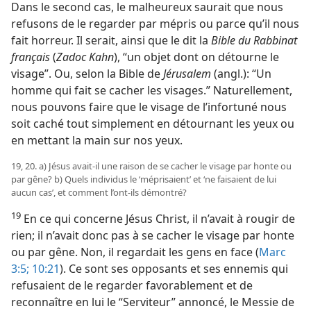
Dans le second cas, le malheureux saurait que nous
refusons de le regarder par mépris ou parce qu’il nous
fait horreur. Il serait, ainsi que le dit la
Bible du Rabbinat
français
(
Zadoc Kahn
), “un objet dont on détourne le
visage”. Ou, selon la Bible de
Jérusalem
(angl.): “Un
homme qui fait se cacher les visages.” Naturellement,
nous pouvons faire que le visage de l’infortuné nous
soit caché tout simplement en détournant les yeux ou
en mettant la main sur nos yeux.
19, 20. a) Jésus avait-​il une raison de se cacher le visage par honte ou
par gêne? b) Quels individus le ‘méprisaient’ et ‘ne faisaient de lui
aucun cas’, et comment l’ont-​ils démontré?
19
En ce qui concerne Jésus Christ, il n’avait à rougir de
rien; il n’avait donc pas à se cacher le visage par honte
ou par gêne. Non, il regardait les gens en face (
Marc
3:5;
10:21
). Ce sont ses opposants et ses ennemis qui
refusaient de le regarder favorablement et de
reconnaître en lui le “Serviteur” annoncé, le Messie de