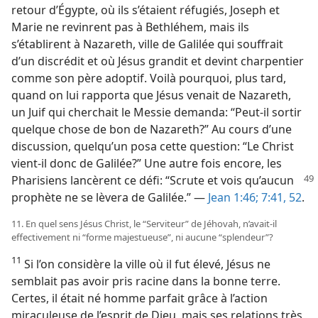
retour d’Égypte, où ils s’étaient réfugiés, Joseph et
Marie ne revinrent pas à Bethléhem, mais ils
s’établirent à Nazareth, ville de Galilée qui souffrait
d’un discrédit et où Jésus grandit et devint charpentier
comme son père adoptif. Voilà pourquoi, plus tard,
quand on lui rapporta que Jésus venait de Nazareth,
un Juif qui cherchait le Messie demanda: “Peut-​il sortir
quelque chose de bon de Nazareth?” Au cours d’une
discussion, quelqu’un posa cette question: “Le Christ
vient-​il donc de Galilée?” Une autre fois encore, les
Pharisiens
lancèrent ce défi: “Scrute et vois qu’aucun
prophète ne se lèvera de Galilée.” —
Jean 1:46;
7:41,
52
.
11. En quel sens Jésus Christ, le “Serviteur” de Jéhovah, n’avait-​il
effectivement ni “forme majestueuse”, ni aucune “splendeur”?
11
Si l’on considère la ville où il fut élevé, Jésus ne
semblait pas avoir pris racine dans la bonne terre.
Certes, il était né homme parfait grâce à l’action
miraculeuse de l’esprit de Dieu, mais ses relations très