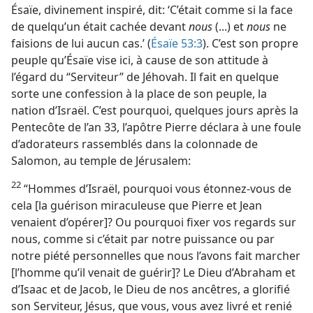
Ésaïe, divinement inspiré, dit: ‘C’était comme si la face
de quelqu’un était cachée devant
nous
(...) et
nous
ne
faisions de lui aucun cas.’ (
Ésaïe 53:3
). C’est son propre
peuple qu’Ésaïe vise ici, à cause de son attitude à
l’égard du “Serviteur” de Jéhovah. Il fait en quelque
sorte une confession à la place de son peuple, la
nation d’Israël. C’est pourquoi, quelques jours après la
Pentecôte de l’an 33, l’apôtre Pierre déclara à une foule
d’adorateurs rassemblés dans la colonnade de
Salomon, au temple de Jérusalem:
22
“Hommes d’Israël, pourquoi vous étonnez-​vous de
cela [la guérison miraculeuse que Pierre et Jean
venaient d’opérer]? Ou pourquoi fixer vos regards sur
nous, comme si c’était par notre puissance ou par
notre piété personnelles que nous l’avons fait marcher
[l’homme qu’il venait de guérir]? Le Dieu d’Abraham et
d’Isaac et de Jacob, le Dieu de nos ancêtres, a glorifié
son Serviteur, Jésus, que vous, vous avez livré et renié