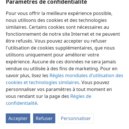
Paramètres de confidentialité
soumises à la domination souveraine et universelle de
Jéhovah ont été achetées par lui. Ainsi raisonnait
Pour vous offrir la meilleure expérience possible,
Satan. Que Jéhovah lui en donne la permission et la
nous utilisons des cookies et des technologies
possibilité, et il prouvera que c’est bien le cas de Job,
similaires. Certains cookies sont nécessaires au
dont l’attachement à Dieu est jugé sans défaut par
fonctionnement de notre site Internet et ne peuvent
celui-ci.
être refusés. Vous pouvez accepter ou refuser
l'utilisation de cookies supplémentaires, que nous
31. a) Où Satan lança-​t-​il son défi concernant Job? b) Comment
Jéhovah montra-​t-​il qu’il avait confiance en l’homme Job?
utilisons uniquement pour améliorer votre
expérience. Aucune de ces données ne sera jamais
31
En présence des fils célestes de Dieu et à propos de
vendue ou utilisée à des fins de marketing. Pour en
Job dont les affaires étaient alors prospères, Satan jeta
savoir plus, lisez les
Règles mondiales d’utilisation des
ces paroles à la face de Jéhovah: “Mais, pour changer,
cookies et technologies similaires
. Vous pouvez
avance ta main, s’il te plaît, et touche à tout ce qui est à
personnaliser vos paramètres à tout moment en
lui, et vois s’il ne te maudit pas à ta face.” Jéhovah avait
vous rendant sur la page des
Règles de
une telle confiance en Job qu’il ne craignit pas de
confidentialité
.
permettre cette épreuve, afin de répondre au défi de
Satan. Jéhovah ne toucha pas aux nombreux biens de
Accepter
Refuser
Personnaliser
Job, mais il permit à Satan de s’y attaquer et de faire
ainsi de ce patriarche, qui était “le plus grand de tous