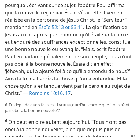
pourquoi, écrivant sur ce sujet, l’apôtre Paul affirma
que la nouvelle reçue par Ésaïe s’était effectivement
réalisée en la personne de Jésus Christ, le “Serviteur”
mentionné en
Ésaïe 52:13 et
53:11
. La glorification de
Jésus au ciel après que l’homme qu’il était sur la terre
eut enduré des souffrances exceptionnelles, constitue
une bonne nouvelle ou évangile. “Mais, écrit l’apôtre
Paul en parlant spécialement de son peuple, tous n’ont
pas obéi à la bonne nouvelle. Ésaïe dit en effet:
‘Jéhovah, qui a ajouté foi à ce qu’il a entendu de nous?’
Ainsi la foi naît après la chose qu’on a entendue. Et la
chose qu’on a entendue vient par la parole au sujet de
Christ.” —
Romains 10:16, 17
.
6. En dépit de quels faits est-​il vrai aujourd’hui encore que “tous n’ont
pas obéi à la bonne nouvelle”?
6
On peut en dire autant aujourd’hui. “Tous n’ont pas
obéi à la bonne nouvelle”, bien que depuis plus de
soixante
ans les témoins chrétiens de Jéhovah