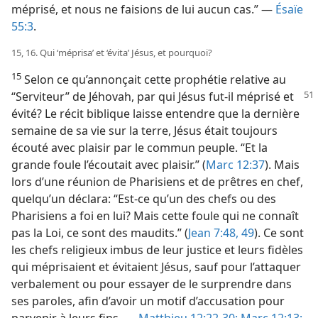
méprisé, et nous ne faisions de lui aucun cas.” —
Ésaïe
55:3
.
15, 16. Qui ‘méprisa’ et ‘évita’ Jésus, et pourquoi?
15
Selon ce qu’annonçait cette prophétie relative au
“Serviteur”
de Jéhovah, par qui Jésus fut-​il méprisé et
évité? Le récit biblique laisse entendre que la dernière
semaine de sa vie sur la terre, Jésus était toujours
écouté avec plaisir par le commun peuple. “Et la
grande foule l’écoutait avec plaisir.” (
Marc 12:37
). Mais
lors d’une réunion de Pharisiens et de prêtres en chef,
quelqu’un déclara: “Est-​ce qu’un des chefs ou des
Pharisiens a foi en lui? Mais cette foule qui ne connaît
pas la Loi, ce sont des maudits.” (
Jean 7:48, 49
). Ce sont
les chefs religieux imbus de leur justice et leurs fidèles
qui méprisaient et évitaient Jésus, sauf pour l’attaquer
verbalement ou pour essayer de le surprendre dans
ses paroles, afin d’avoir un motif d’accusation pour