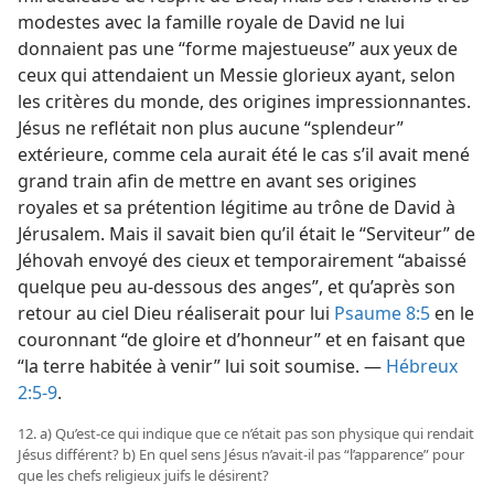
modestes avec la famille royale de David ne lui
donnaient pas une “forme majestueuse” aux yeux de
ceux qui attendaient un Messie glorieux ayant, selon
les critères du monde, des origines impressionnantes.
Jésus ne reflétait non plus aucune “splendeur”
extérieure, comme cela aurait été le cas s’il avait mené
grand train afin de mettre en avant ses origines
royales et sa prétention légitime au trône de David à
Jérusalem. Mais il savait bien qu’il était le “Serviteur” de
Jéhovah envoyé des cieux et temporairement “abaissé
quelque peu au-dessous des anges”, et qu’après son
retour au ciel Dieu réaliserait pour lui
Psaume 8:5
en le
couronnant “de gloire et d’honneur” et en faisant que
“la terre habitée à venir” lui soit soumise. —
Hébreux
2:5-9
.
12. a) Qu’est-​ce qui indique que ce n’était pas son physique qui rendait
Jésus différent? b) En quel sens Jésus n’avait-​il pas “l’apparence” pour
que les chefs religieux juifs le désirent?