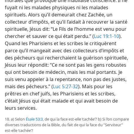
morales que provoque une mauvaise conscience. Il ne
fuyait ni les malades physiques ni les malades
spirituels. Alors qu’il demeurait chez Zachée, un
collecteur d’impôts, et qu’il l’aidait à recouvrer la santé
spirituelle, Jésus dit: “Le Fils de l’homme est venu pour
chercher et sauver ce qui était perdu.” (
Luc 19:1-10
).
Quand les Pharisiens et les scribes le critiquèrent
parce qu’il mangeait avec des collecteurs d’impôts et
des pécheurs qui recherchaient la guérison spirituelle,
Jésus leur répondit: “Ce ne sont pas les gens robustes
qui ont besoin de médecin, mais les mal portants. Je
suis venu appeler à la repentance, non pas des justes,
mais des pécheurs.” (
Luc 5:27-32
). Mais pour les
prêtres en chef juifs, les Pharisiens et les scribes,
c’était Jésus qui était malade et qui avait besoin de
leurs services.
18. a) Selon
Ésaïe 53:3
, de qui la face est-​elle ‘cachée’? b) Si l’on compare
diverses traductions de la Bible, du fait de qui la face du “Serviteur”
est-​elle ‘cachée’?