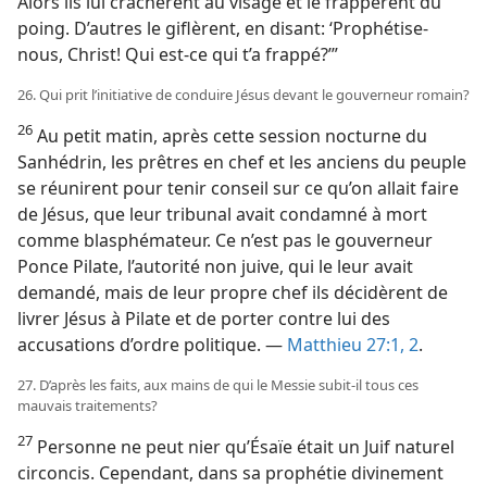
Alors ils lui crachèrent au visage et le frappèrent du
poing. D’autres le giflèrent, en disant: ‘Prophétise-​
nous, Christ! Qui est-​ce qui t’a frappé?’”
26. Qui prit l’initiative de conduire Jésus devant le gouverneur romain?
26
Au petit matin, après cette session nocturne du
Sanhédrin, les prêtres en chef et les anciens du peuple
se réunirent pour tenir conseil sur ce qu’on allait faire
de Jésus, que leur tribunal avait condamné à mort
comme blasphémateur. Ce n’est pas le gouverneur
Ponce Pilate, l’autorité non juive, qui le leur avait
demandé, mais de leur propre chef ils décidèrent de
livrer Jésus à Pilate et de porter contre lui des
accusations d’ordre politique. —
Matthieu 27:1, 2
.
27. D’après les faits, aux mains de qui le Messie subit-​il tous ces
mauvais traitements?
27
Personne ne peut nier qu’Ésaïe était un Juif naturel
circoncis. Cependant, dans sa prophétie divinement