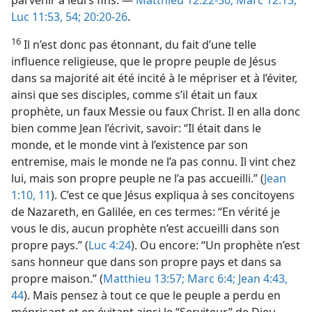
parvenir à leurs fins. —
Matthieu 12:22-30;
Marc 12:13;
Luc 11:53, 54;
20:20-26
.
16
Il n’est donc pas étonnant, du fait d’une telle
influence religieuse, que le propre peuple de Jésus
dans sa majorité ait été incité à le mépriser et à l’éviter,
ainsi que ses disciples, comme s’il était un faux
prophète, un faux Messie ou faux Christ. Il en alla donc
bien comme Jean l’écrivit, savoir: “Il était dans le
monde, et le monde vint à l’existence par son
entremise, mais le monde ne l’a pas connu. Il vint chez
lui, mais son propre peuple ne l’a pas accueilli.” (
Jean
1:10, 11
). C’est ce que Jésus expliqua à ses concitoyens
de Nazareth, en Galilée, en ces termes: “En vérité je
vous le dis, aucun prophète n’est accueilli dans son
propre pays.” (
Luc 4:24
). Ou encore: “Un prophète n’est
sans honneur que dans son propre pays et dans sa
propre maison.” (
Matthieu 13:57;
Marc 6:4;
Jean 4:43,
44
). Mais pensez à tout ce que le peuple a perdu en