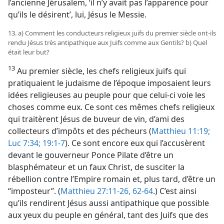
l’ancienne Jérusalem, ‘il n’y avait pas l’apparence pour
qu’ils le désirent’, lui, Jésus le Messie.
13. a) Comment les conducteurs religieux juifs du premier siècle ont-​ils
rendu Jésus très antipathique aux Juifs comme aux Gentils? b) Quel
était leur but?
13
Au premier siècle, les chefs religieux juifs qui
pratiquaient le judaïsme de l’époque imposaient leurs
idées religieuses au peuple pour que celui-ci voie les
choses comme eux. Ce sont ces mêmes chefs religieux
qui traitèrent Jésus de buveur de vin, d’ami des
collecteurs d’impôts et des pécheurs (
Matthieu 11:19;
Luc 7:34;
19:1-7
). Ce sont encore eux qui l’accusèrent
devant le gouverneur Ponce Pilate d’être un
blasphémateur et un faux Christ, de susciter la
rébellion contre l’Empire romain et, plus tard, d’être un
“imposteur”. (
Matthieu 27:11-26,
62-​64
.) C’est ainsi
qu’ils rendirent Jésus aussi antipathique que possible
aux yeux du peuple en général, tant des Juifs que des