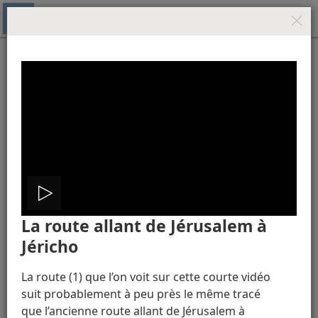
La Bible. Traduction du monde nouveau (édition
d’étude)
Galerie multimédia - Luc
Luc 1
Lire
La route allant de Jérusalem à
la
Jéricho
Vidéo d’introduction à Luc
Évangile selon Luc : Quelques évène
vidéo
La route (1) que l’on voit sur cette courte vidéo
suit probablement à peu près le même tracé
que l’ancienne route allant de Jérusalem à