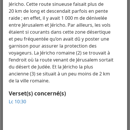
Jéricho. Cette route sinueuse faisait plus de
20 km de long et descendait parfois en pente
raide ; en effet, il y avait 1 000 m de dénivelée
entre Jérusalem et Jéricho. Par ailleurs, les vols
L’entrée du sanctuaire du temple d’Hérode
Traduction grecque de Symmaque con
étaient si courants dans cette zone désertique
et peu fréquentée qu’on avait dû y poster une
garnison pour assurer la protection des
voyageurs. La Jéricho romaine (2) se trouvait à
l’endroit où la route venant de Jérusalem sortait
du désert de Judée. Et la Jéricho la plus
ancienne (3) se situait à un peu moins de 2 km
Tablettes à écrire
de la ville romaine.
Verset(s) concerné(s)
Luc 2
Lc 10:30