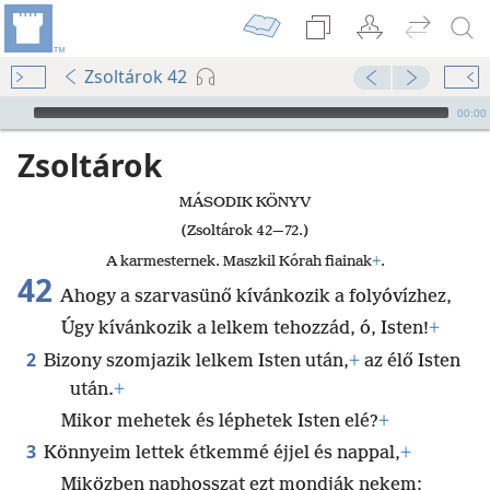
Zsoltárok 42
Audio Player
00:00
Zsoltárok
MÁSODIK KÖNYV
(Zsoltárok 42—72.)
A karmesternek. Maszkil Kórah fiainak
+
.
42
Ahogy a szarvasünő kívánkozik a folyóvízhez,
Úgy kívánkozik a lelkem tehozzád, ó, Isten!
+
2
Bizony szomjazik lelkem Isten után,
+
az élő Isten
után.
+
Mikor mehetek és léphetek Isten elé?
+
3
Könnyeim lettek étkemmé éjjel és nappal,
+
Miközben naphosszat ezt mondják nekem: