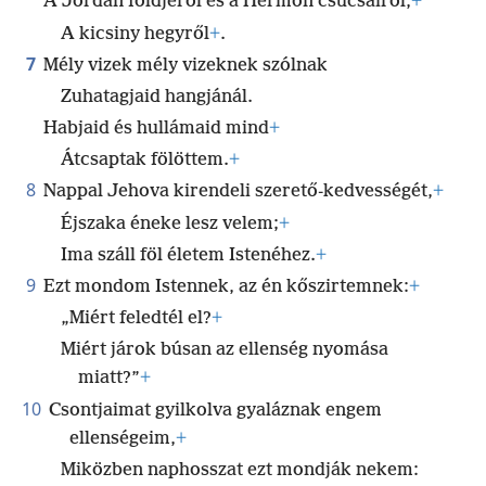
A Jordán földjéről és a Hermon csúcsairól,
+
A kicsiny hegyről
+
.
7
Mély vizek mély vizeknek szólnak
Zuhatagjaid hangjánál.
Habjaid és hullámaid mind
+
Átcsaptak fölöttem.
+
8
Nappal Jehova kirendeli szerető-kedvességét,
+
Éjszaka éneke lesz velem;
+
Ima száll föl életem Istenéhez.
+
9
Ezt mondom Istennek, az én kőszirtemnek:
+
„Miért feledtél el?
+
Miért járok búsan az ellenség nyomása
miatt?”
+
10
Csontjaimat gyilkolva gyaláznak engem
ellenségeim,
+
Miközben naphosszat ezt mondják nekem: