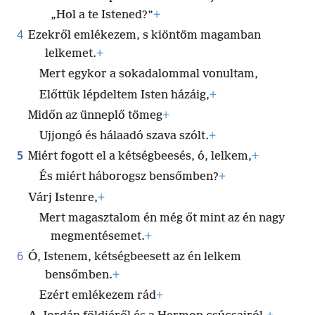
„Hol a te Istened?”
+
4
Ezekről emlékezem, s kiöntöm magamban
lelkemet.
+
Mert egykor a sokadalommal vonultam,
Előttük lépdeltem Isten házáig,
+
Midőn az ünneplő tömeg
+
Ujjongó és hálaadó szava szólt.
+
5
Miért fogott el a kétségbeesés, ó, lelkem,
+
És miért háborogsz bensőmben?
+
Várj Istenre,
+
Mert magasztalom én még őt mint az én nagy
megmentésemet.
+
6
Ó, Istenem, kétségbeesett az én lelkem
bensőmben.
+
Ezért emlékezem rád
+