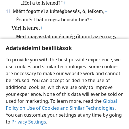
„Hol a te Istened?”
+
11
Miért fogott el a kétségbeesés, ó, lelkem,
+
És miért háborogsz bensőmben?
+
Várj Istenre,
+
Mert magasztalom én még őt mint az én nagy
megmentésemet és Istenemet.
+
Adatvédelmi beállítások
To provide you with the best possible experience, we
use cookies and similar technologies. Some cookies
are necessary to make our website work and cannot
Magyar
Megosztás
Beállítások
be refused. You can accept or decline the use of
Copyright
© 2026 Watch Tower Bible and Tract Society of Pennsylvania
additional cookies, which we use only to improve
Felhasználási feltételek
Bizalmas információra vonatkozó szabályok
your experience. None of this data will ever be sold or
Adatvédelmi beállítások
Bejelentkezés
JW.ORG
used for marketing. To learn more, read the
Global
Policy on Use of Cookies and Similar Technologies
.
You can customize your settings at any time by going
to
Privacy Settings
.