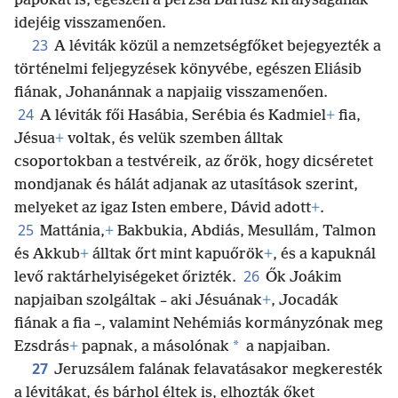
papokat is, egészen a perzsa Dáriusz királyságának
idejéig visszamenően.
23
A léviták közül a nemzetségfőket bejegyezték a
történelmi feljegyzések könyvébe, egészen Eliásib
fiának, Johanánnak a napjaiig visszamenően.
24
A léviták fői Hasábia, Serébia és Kadmiel
+
fia,
Jésua
+
voltak, és velük szemben álltak
csoportokban a testvéreik, az őrök, hogy dicséretet
mondjanak és hálát adjanak az utasítások szerint,
melyeket az igaz Isten embere, Dávid adott
+
.
25
Mattánia,
+
Bakbukia, Abdiás, Mesullám, Talmon
és Akkub
+
álltak őrt mint kapuőrök
+
, és a kapuknál
26
levő raktárhelyiségeket őrizték.
Ők Joákim
napjaiban szolgáltak – aki Jésuának
+
, Jocadák
fiának a fia –, valamint Nehémiás kormányzónak meg
*
Ezsdrás
+
papnak, a másolónak
a napjaiban.
27
Jeruzsálem falának felavatásakor megkeresték
a lévitákat, és bárhol éltek is, elhozták őket