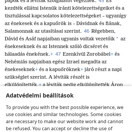
45
papok és a léviták szolgálatot végeznek.
És
kezdték ellátni Istenük iránti kötelezettségeiket és a
tisztulással kapcsolatos kötelezettségeket – ugyanígy
az énekesek és a kapuőrök is – Dávidnak és fiának,
46
Salamonnak az utasításai szerint.
Régebben,
*
Dávid és Asáf napjaiban ugyanis voltak vezetőik
az
énekeseknek és az Istennek szóló dicséret és
47
hálaadás énekének.
+
Ezenkívül Zorobábel
+
és
Nehémiás napjaiban egész Izrael megadta az
énekeseknek
+
és a kapuőröknek
+
járó részt a napi
szükséglet szerint. A léviták részét is
elkülönítették,
+
a léviták pedig elkülönítették Áron
leszármazottainak a részét.
Adatvédelmi beállítások
To provide you with the best possible experience, we
use cookies and similar technologies. Some cookies
are necessary to make our website work and cannot
Magyar
Megosztás
Beállítások
be refused. You can accept or decline the use of
Copyright
© 2026 Watch Tower Bible and Tract Society of Pennsylvania