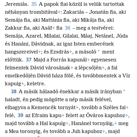
35
Jeremiás.
A papok fiai közül is velük tartottak
néhányan trombitával
+
: Zakariás – Jonatán fia, aki
Semája fia, aki Mattánia fia, aki Mikája fia, aki
36
Zakkur fia, aki Asáf
+
fia
– meg a testvérei:
Semája, Azarel, Milalai, Gilalai, Máaj, Netánel, Júda
és Hanáni, Dávidnak, az igaz Isten emberének
*
hangszereivel
+
; és Ezsdrás
+
, a másoló
ment
37
előttük.
Majd a Forrás kapunál
+
egyenesen
felmentek Dávid városának
+
a lépcsőjén
+
, a fal
emelkedőjén Dávid háza fölé, és továbbmentek a Víz
kapuig
+
, keletre.
38
*
A másik hálaadó énekkar a másik irányban
haladt, én pedig mögötte a nép másik felével,
elhagyva a Kemencék tornyát
+
, tovább a Széles fal
+
39
felé,
az Efraim kapu
+
felett az Óváros kapuhoz
+
,
majd tovább a Hal kapuig
+
, Hanánel tornyáig,
+
meg
a Mea toronyig, és tovább a Juh kapuhoz
+
, majd