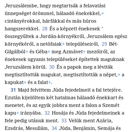
Jeruzsálembe, hogy megtartsák a felavatási
ünnepséget örömmel, hálaadó énekekkel,
+
cintányérokkal, hárfákkal és más húros
28
*
hangszerekkel.
És a képzett énekesek
összegyűltek a Jordán-környékről, Jeruzsálem egész
29
környékéről, a netófaiak
+
településeiről,
Bét-
Gilgálból
+
és Géba
+
meg Azmávet
+
mezőiről, az
énekesek ugyanis településeket építettek maguknak
30
Jeruzsálem körül.
És a papok meg a léviták
megtisztították magukat, megtisztították a népet,
+
a
kapukat
+
és a falat
+
.
31
Majd felvittem Júda fejedelmeit a fal tetejére.
Ezután kijelöltem két hatalmas hálaadó énekkart és
menetet, és az egyik jobbra ment a falon a Szemét
32
kapu
+
irányába.
Hosája és Júda fejedelmeinek a
33
fele pedig utánuk ment.
Velük ment Azária,
34
Ezsdrás, Mesullám,
Júda, Benjámin, Semája és