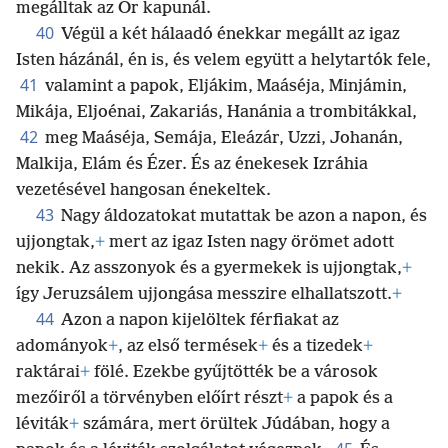
megálltak az Őr kapunál.
40
Végül a két hálaadó énekkar megállt az igaz
Isten házánál, én is, és velem együtt a helytartók fele,
41
valamint a papok, Eljákim, Maáséja, Minjámin,
Mikája, Eljoénai, Zakariás, Hanánia a trombitákkal,
42
meg Maáséja, Semája, Eleázár, Uzzi, Johanán,
Malkija, Elám és Ézer. És az énekesek Izráhia
vezetésével hangosan énekeltek.
43
Nagy áldozatokat mutattak be azon a napon, és
ujjongtak,
+
mert az igaz Isten nagy örömet adott
nekik. Az asszonyok és a gyermekek is ujjongtak,
+
így Jeruzsálem ujjongása messzire elhallatszott.
+
44
Azon a napon kijelöltek férfiakat az
adományok
+
, az első termések
+
és a tizedek
+
raktárai
+
fölé. Ezekbe gyűjtötték be a városok
mezőiről a törvényben előírt részt
+
a papok és a
léviták
+
számára, mert örültek Júdában, hogy a