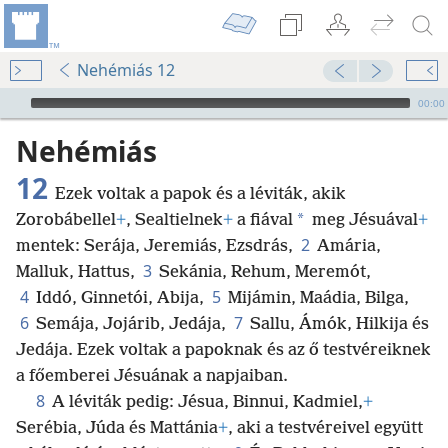
Nehémiás 12
Audio Player
00:00
Nehémiás
12
Ezek voltak a papok és a léviták, akik
*
Zorobábellel
+
, Sealtielnek
+
a fiával
meg Jésuával
+
2
mentek: Serája, Jeremiás, Ezsdrás,
Amária,
3
Malluk, Hattus,
Sekánia, Rehum, Meremót,
4
5
Iddó, Ginnetói, Abija,
Mijámin, Maádia, Bilga,
6
7
Semája, Jojárib, Jedája,
Sallu, Ámók, Hilkija és
Jedája. Ezek voltak a papoknak és az ő testvéreiknek
a főemberei Jésuának a napjaiban.
8
A léviták pedig: Jésua, Binnui, Kadmiel,
+
Serébia, Júda és Mattánia
+
, aki a testvéreivel együtt