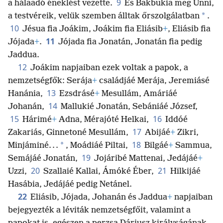
9
a hálaadó éneklést vezette.
És Bakbukia meg Unni,
*
a testvéreik, velük szemben álltak őrszolgálatban
.
10
Jésua fia Joákim, Joákim fia Eliásib
+
, Eliásib fia
11
Jójada
+
.
Jójada fia Jonatán, Jonatán fia pedig
Jaddua.
12
Joákim napjaiban ezek voltak a papok, a
nemzetségfők: Serája
+
családjáé Merája, Jeremiásé
13
Hanánia,
Ezsdrásé
+
Mesullám, Amáriáé
14
Johanán,
Mallukié Jonatán, Sebániáé József,
15
16
Hárimé
+
Adna, Mérajóté Helkai,
Iddóé
17
Zakariás, Ginnetoné Mesullám,
Abijáé
+
Zikri,
18
*
Minjáminé. . .
, Moádiáé Piltai,
Bilgáé
+
Sammua,
19
Semájáé Jonatán,
Jojáribé Mattenai, Jedájáé
+
20
21
Uzzi,
Szallaié Kallai, Ámóké Éber,
Hilkijáé
Hasábia, Jedájáé pedig Netánel.
22
Eliásib, Jójada, Johanán és Jaddua
+
napjaiban
bejegyezték a léviták nemzetségfőit, valamint a