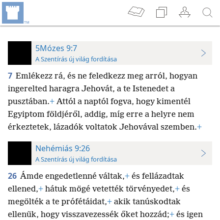
5Mózes 9:7
A Szentírás új világ fordítása
7
Emlékezz rá, és ne feledkezz meg arról, hogyan
ingerelted haragra Jehovát, a te Istenedet a
pusztában.
+
Attól a naptól fogva, hogy kimentél
Egyiptom földjéről, addig, míg erre a helyre nem
érkeztetek, lázadók voltatok Jehovával szemben.
+
Nehémiás 9:26
A Szentírás új világ fordítása
26
Ámde engedetlenné váltak,
+
és fellázadtak
ellened,
+
hátuk mögé vetették törvényedet,
+
és
megölték a te prófétáidat,
+
akik tanúskodtak
ellenük, hogy visszavezessék őket hozzád;
+
és igen