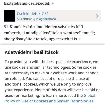
tiszteletlenül cselekedtek.
+
Cselekedetek 7:51
A Szentírás új világ fordítása
51
Konok és körülmetéletlen szívű
+
és fülű
emberek, ti mindig ellenálltok a szent szellemnek;
ahogy ősatyáitok tettek, úgy tesztek ti is.
+
Adatvédelmi beállítások
To provide you with the best possible experience, we
use cookies and similar technologies. Some cookies
Magyar
Beállítások
are necessary to make our website work and cannot
Copyright
© 2026 Watch Tower Bible and Tract Society of Pennsylvania
be refused. You can accept or decline the use of
Felhasználási feltételek
Bizalmas információra vonatkozó szabályok
Adatvédelmi beállítások
Bejelentkezés
JW.ORG
additional cookies, which we use only to improve
your experience. None of this data will ever be sold or
used for marketing. To learn more, read the
Global
Policy on Use of Cookies and Similar Technologies
.