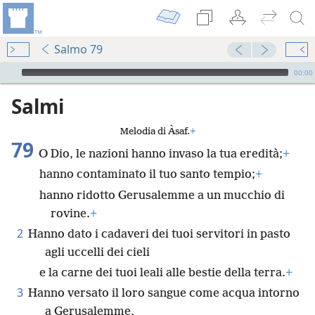
Salmo 79
Audio Player
00:00
Salmi
Melodia di Àsaf.
+
79
O Dio, le nazioni hanno invaso la tua eredità;
+
hanno contaminato il tuo santo tempio;
+
hanno ridotto Gerusalemme a un mucchio di
rovine.
+
2
Hanno dato i cadaveri dei tuoi servitori in pasto
agli uccelli dei cieli
e la carne dei tuoi leali alle bestie della terra.
+
3
Hanno versato il loro sangue come acqua intorno
a Gerusalemme,