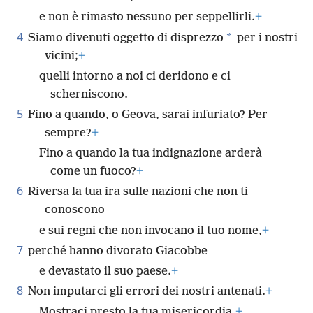
e non è rimasto nessuno per seppellirli.
+
4
*
Siamo divenuti oggetto di disprezzo
per i nostri
vicini;
+
quelli intorno a noi ci deridono e ci
scherniscono.
5
Fino a quando, o Geova, sarai infuriato? Per
sempre?
+
Fino a quando la tua indignazione arderà
come un fuoco?
+
6
Riversa la tua ira sulle nazioni che non ti
conoscono
e sui regni che non invocano il tuo nome,
+
7
perché hanno divorato Giacobbe
e devastato il suo paese.
+
8
Non imputarci gli errori dei nostri antenati.
+
Mostraci presto la tua misericordia,
+