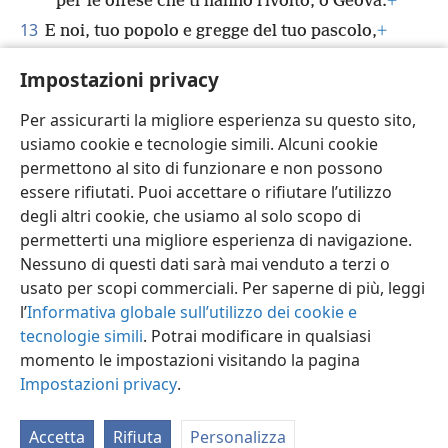
per le offese che ti hanno rivolto, o Geova.
+
13
E noi, tuo popolo e gregge del tuo pascolo,
+
ti renderemo grazie per sempre;
Impostazioni privacy
ti celebreremo di generazione in
generazione.
+
Per assicurarti la migliore esperienza su questo sito,
usiamo cookie e tecnologie simili. Alcuni cookie
permettono al sito di funzionare e non possono
essere rifiutati. Puoi accettare o rifiutare l’utilizzo
degli altri cookie, che usiamo al solo scopo di
Italiano
Condividi
Impostazioni
permetterti una migliore esperienza di navigazione.
Copyright
© 2026 Watch Tower Bible and Tract Society of Pennsylvania
Nessuno di questi dati sarà mai venduto a terzi o
Condizioni d’uso
Informativa sulla privacy
Impostazioni privacy
usato per scopi commerciali. Per saperne di più, leggi
Accedi
JW.ORG
l’
Informativa globale sull’utilizzo dei cookie e
tecnologie simili
. Potrai modificare in qualsiasi
momento le impostazioni visitando la pagina
Impostazioni privacy
.
Accetta
Rifiuta
Personalizza