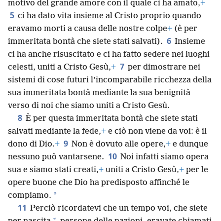
motivo del grande amore con il quale ci ha amato,
+
5
ci ha dato vita insieme al Cristo proprio quando
eravamo morti a causa delle nostre colpe
+
(è per
6
immeritata bontà che siete stati salvati).
Insieme
ci ha anche risuscitato e ci ha fatto sedere nei luoghi
7
celesti, uniti a Cristo Gesù,
+
per dimostrare nei
sistemi di cose futuri l’incomparabile ricchezza della
sua immeritata bontà mediante la sua benignità
verso di noi che siamo uniti a Cristo Gesù.
8
È per questa immeritata bontà che siete stati
salvati mediante la fede,
+
e ciò non viene da voi: è il
9
dono di Dio.
+
Non è dovuto alle opere,
+
e dunque
10
nessuno può vantarsene.
Noi infatti siamo opera
sua e siamo stati creati,
+
uniti a Cristo Gesù,
+
per le
opere buone che Dio ha predisposto affinché le
*
compiamo.
11
Perciò ricordatevi che un tempo voi, che siete