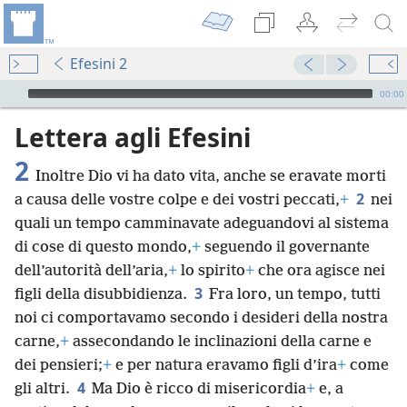
Efesini 2
Audio Player
00:00
Lettera agli Efesini
2
Inoltre Dio vi ha dato vita, anche se eravate morti
2
a causa delle vostre colpe e dei vostri peccati,
+
nei
quali un tempo camminavate adeguandovi al sistema
di cose di questo mondo,
+
seguendo il governante
dell’autorità dell’aria,
+
lo spirito
+
che ora agisce nei
3
figli della disubbidienza.
Fra loro, un tempo, tutti
noi ci comportavamo secondo i desideri della nostra
carne,
+
assecondando le inclinazioni della carne e
dei pensieri;
+
e per natura eravamo figli d’ira
+
come
4
gli altri.
Ma Dio è ricco di misericordia
+
e, a