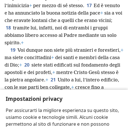
17
l’inimicizia
+
per mezzo di sé stesso.
Ed è venuto
e ha annunciato la buona notizia della pace
+
sia a voi
che eravate lontani che a quelli che erano vicini;
18
tramite lui, infatti, noi di entrambi i gruppi
abbiamo libero accesso al Padre mediante un solo
spirito.
+
19
Voi dunque non siete più stranieri e forestieri,
+
ma siete concittadini
+
dei santi e membri della casa
20
di Dio;
+
siete stati edificati sul fondamento degli
apostoli e dei profeti,
+
mentre Cristo Gesù stesso è
21
la pietra angolare.
+
Unito a lui, l’intero edificio,
con le sue parti ben collegate,
+
cresce fino a
22
diventare un tempio santo per Geova.
+
Uniti a
Impostazioni privacy
lui, anche voi venite edificati insieme per diventare
un luogo che Dio abiti mediante lo spirito.
+
Per assicurarti la migliore esperienza su questo sito,
usiamo cookie e tecnologie simili. Alcuni cookie
permettono al sito di funzionare e non possono