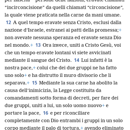
*
per nascita
persone delle nazioni, eravate chiamati
“incirconcisione” da quelli chiamati “circoncisione”,
la quale viene praticata nella carne da mani umane.
12
A quel tempo eravate senza Cristo, esclusi dalla
nazione d’Israele, estranei ai patti della promessa;
+
non avevate nessuna speranza ed eravate senza Dio
13
nel mondo.
+
Ora invece, uniti a Cristo Gesù, voi
che un tempo eravate lontani vi siete avvicinati
14
mediante il sangue del Cristo.
Lui infatti è la
nostra pace,
+
colui che dei due gruppi ne ha fatto
uno solo
+
e ha distrutto il muro divisorio che li
15
separava.
+
Mediante la sua carne ha abolito la
causa dell’inimicizia, la Legge costituita da
comandamenti sotto forma di decreti, per fare dei
due gruppi, uniti a lui, un solo uomo nuovo
+
e
16
portare la pace,
e per riconciliare
completamente con Dio entrambi i gruppi in un solo
corpo mediante il palo di tortura,
+
avendo eliminato