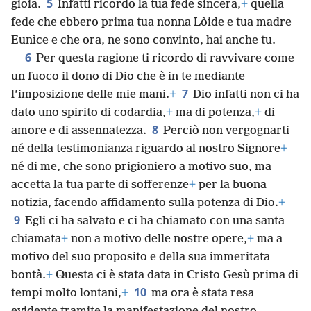
5
gioia.
Infatti ricordo la tua fede sincera,
+
quella
fede che ebbero prima tua nonna Lòide e tua madre
Eunìce e che ora, ne sono convinto, hai anche tu.
6
Per questa ragione ti ricordo di ravvivare come
un fuoco il dono di Dio che è in te mediante
7
l’imposizione delle mie mani.
+
Dio infatti non ci ha
dato uno spirito di codardia,
+
ma di potenza,
+
di
8
amore e di assennatezza.
Perciò non vergognarti
né della testimonianza riguardo al nostro Signore
+
né di me, che sono prigioniero a motivo suo, ma
accetta la tua parte di sofferenze
+
per la buona
notizia, facendo affidamento sulla potenza di Dio.
+
9
Egli ci ha salvato e ci ha chiamato con una santa
chiamata
+
non a motivo delle nostre opere,
+
ma a
motivo del suo proposito e della sua immeritata
bontà.
+
Questa ci è stata data in Cristo Gesù prima di
10
tempi molto lontani,
+
ma ora è stata resa