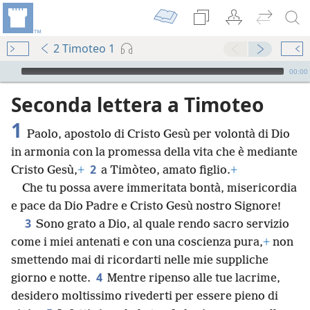
2 Timoteo 1
Audio Player
00:00
Seconda lettera a Timoteo
1
Paolo, apostolo di Cristo Gesù per volontà di Dio
in armonia con la promessa della vita che è mediante
2
Cristo Gesù,
+
a Timòteo, amato figlio.
+
Che tu possa avere immeritata bontà, misericordia
e pace da Dio Padre e Cristo Gesù nostro Signore!
3
Sono grato a Dio, al quale rendo sacro servizio
come i miei antenati e con una coscienza pura,
+
non
smettendo mai di ricordarti nelle mie suppliche
4
giorno e notte.
Mentre ripenso alle tue lacrime,
desidero moltissimo rivederti per essere pieno di