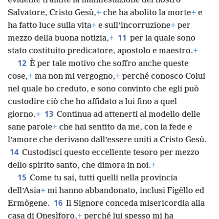
evidente tramite la manifestazione del nostro
Salvatore, Cristo Gesù,
+
che ha abolito la morte
+
e
ha fatto luce sulla vita
+
e sull’incorruzione
+
per
11
mezzo della buona notizia,
+
per la quale sono
stato costituito predicatore, apostolo e maestro.
+
12
È per tale motivo che soffro anche queste
cose,
+
ma non mi vergogno,
+
perché conosco Colui
nel quale ho creduto, e sono convinto che egli può
custodire ciò che ho affidato a lui fino a quel
13
giorno.
+
Continua ad attenerti al modello delle
sane parole
+
che hai sentito da me, con la fede e
l’amore che derivano dall’essere uniti a Cristo Gesù.
14
Custodisci questo eccellente tesoro per mezzo
dello spirito santo, che dimora in noi.
+
15
Come tu sai, tutti quelli nella provincia
dell’Asia
+
mi hanno abbandonato, inclusi Figèllo ed
16
Ermògene.
Il Signore conceda misericordia alla
casa di Onesìforo,
+
perché lui spesso mi ha