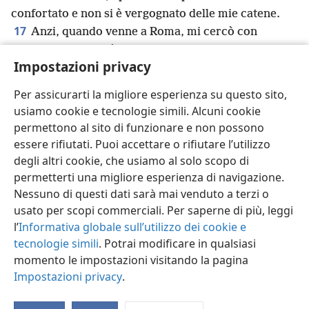
confortato e non si è vergognato delle mie catene.
17
Anzi, quando venne a Roma, mi cercò con
18
premura e mi trovò.
Il Signore gli conceda di
Impostazioni privacy
trovare misericordia presso Geova in quel giorno. E
tu sai molto bene tutto quello che fece per me a
Per assicurarti la migliore esperienza su questo sito,
Efeso.
usiamo cookie e tecnologie simili. Alcuni cookie
permettono al sito di funzionare e non possono
essere rifiutati. Puoi accettare o rifiutare l’utilizzo
degli altri cookie, che usiamo al solo scopo di
permetterti una migliore esperienza di navigazione.
Italiano
Condividi
Impostazioni
Nessuno di questi dati sarà mai venduto a terzi o
Copyright
© 2026 Watch Tower Bible and Tract Society of Pennsylvania
Condizioni d’uso
Informativa sulla privacy
Impostazioni privacy
usato per scopi commerciali. Per saperne di più, leggi
Accedi
JW.ORG
l’
Informativa globale sull’utilizzo dei cookie e
tecnologie simili
. Potrai modificare in qualsiasi
momento le impostazioni visitando la pagina
Impostazioni privacy
.