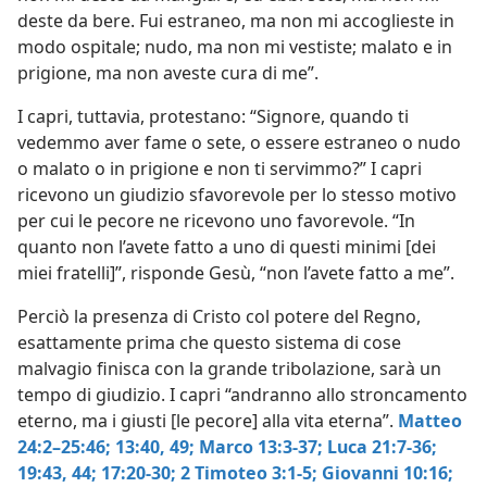
deste da bere. Fui estraneo, ma non mi accoglieste in
modo ospitale; nudo, ma non mi vestiste; malato e in
prigione, ma non aveste cura di me”.
I capri, tuttavia, protestano: “Signore, quando ti
vedemmo aver fame o sete, o essere estraneo o nudo
o malato o in prigione e non ti servimmo?” I capri
ricevono un giudizio sfavorevole per lo stesso motivo
per cui le pecore ne ricevono uno favorevole. “In
quanto non l’avete fatto a uno di questi minimi [dei
miei fratelli]”, risponde Gesù, “non l’avete fatto a me”.
Perciò la presenza di Cristo col potere del Regno,
esattamente prima che questo sistema di cose
malvagio finisca con la grande tribolazione, sarà un
tempo di giudizio. I capri “andranno allo stroncamento
eterno, ma i giusti [le pecore] alla vita eterna”.
Matteo
24:2–25:46;
13:40,
49;
Marco 13:3-37;
Luca 21:7-36;
19:43, 44;
17:20-30;
2 Timoteo 3:1-5;
Giovanni 10:16;