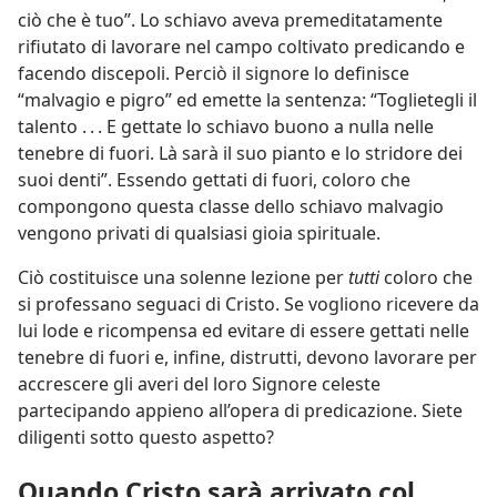
ciò che è tuo”. Lo schiavo aveva premeditatamente
rifiutato di lavorare nel campo coltivato predicando e
facendo discepoli. Perciò il signore lo definisce
“malvagio e pigro” ed emette la sentenza: “Toglietegli il
talento . . . E gettate lo schiavo buono a nulla nelle
tenebre di fuori. Là sarà il suo pianto e lo stridore dei
suoi denti”. Essendo gettati di fuori, coloro che
compongono questa classe dello schiavo malvagio
vengono privati di qualsiasi gioia spirituale.
Ciò costituisce una solenne lezione per
tutti
coloro che
si professano seguaci di Cristo. Se vogliono ricevere da
lui lode e ricompensa ed evitare di essere gettati nelle
tenebre di fuori e, infine, distrutti, devono lavorare per
accrescere gli averi del loro Signore celeste
partecipando appieno all’opera di predicazione. Siete
diligenti sotto questo aspetto?
Quando Cristo sarà arrivato col