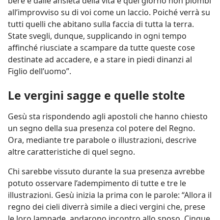
bere e dalle ansietà della vita e quel giorno non piombi
all’improvviso su di voi come un laccio. Poiché verrà su
tutti quelli che abitano sulla faccia di tutta la terra.
State svegli, dunque, supplicando in ogni tempo
affinché riusciate a scampare da tutte queste cose
destinate ad accadere, e a stare in piedi dinanzi al
Figlio dell’uomo”.
Le vergini sagge e quelle stolte
Gesù sta rispondendo agli apostoli che hanno chiesto
un segno della sua presenza col potere del Regno.
Ora, mediante tre parabole o illustrazioni, descrive
altre caratteristiche di quel segno.
Chi sarebbe vissuto durante la sua presenza avrebbe
potuto osservare l’adempimento di tutte e tre le
illustrazioni. Gesù inizia la prima con le parole: “Allora il
regno dei cieli diverrà simile a dieci vergini che, prese
le loro lampade, andarono incontro allo sposo. Cinque