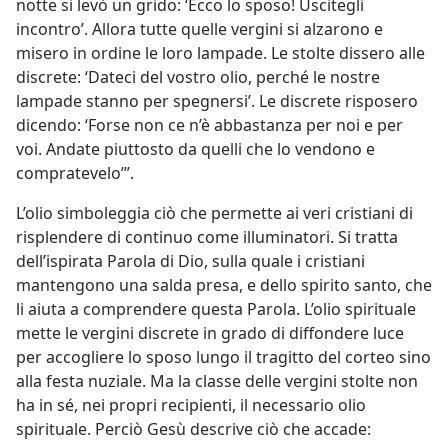
notte si levò un grido: ‘Ecco lo sposo! Uscitegli
incontro’. Allora tutte quelle vergini si alzarono e
misero in ordine le loro lampade. Le stolte dissero alle
discrete: ‘Dateci del vostro olio, perché le nostre
lampade stanno per spegnersi’. Le discrete risposero
dicendo: ‘Forse non ce n’è abbastanza per noi e per
voi. Andate piuttosto da quelli che lo vendono e
compratevelo’”.
L’olio simboleggia ciò che permette ai veri cristiani di
risplendere di continuo come illuminatori. Si tratta
dell’ispirata Parola di Dio, sulla quale i cristiani
mantengono una salda presa, e dello spirito santo, che
li aiuta a comprendere questa Parola. L’olio spirituale
mette le vergini discrete in grado di diffondere luce
per accogliere lo sposo lungo il tragitto del corteo sino
alla festa nuziale. Ma la classe delle vergini stolte non
ha in sé, nei propri recipienti, il necessario olio
spirituale. Perciò Gesù descrive ciò che accade: