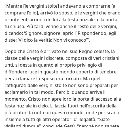
“Mentre [le vergini stolte] andavano a comprarne [a
comprare l’olio], arrivò lo sposo, e le vergini che erano
pronte entrarono con lui alla festa nuziale; e la porta
fu chiusa. Più tardi venne anche il resto delle vergini,
dicendo: ‘Signore, signore, aprici!’ Rispondendo, egli
disse: ‘Vi dico la verità: Non vi conosco’”.
Dopo che Cristo è arrivato nel suo Regno celeste, la
classe delle vergini discrete, composta di veri cristiani
unti, si desta in quanto al proprio privilegio di
diffondere luce in questo mondo coperto di tenebre
per acclamare lo Sposo ora tornato. Ma quelli
raffigurati dalle vergini stolte non sono preparati per
acclamarlo in tal modo. Perciò, quando arriva il
momento, Cristo non apre loro la porta di accesso alla
festa nuziale in cielo. Li lascia fuori nell’oscurità della
più profonda notte di questo mondo, onde periscano
insieme a tutti gli altri operatori d’illegalità. “Siate
vigilanti dunque”, conclude Gesù, “perché non sapete