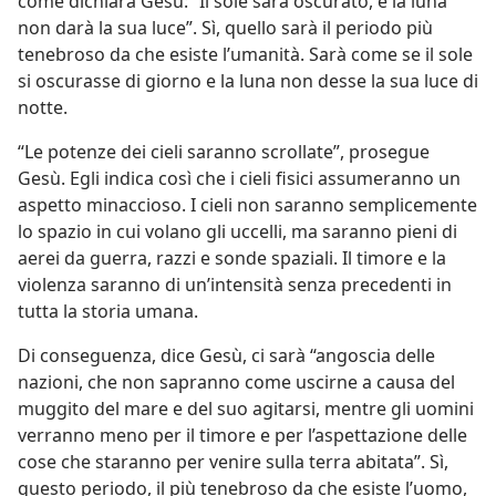
come dichiara Gesù: “Il sole sarà oscurato, e la luna
non darà la sua luce”. Sì, quello sarà il periodo più
tenebroso da che esiste l’umanità. Sarà come se il sole
si oscurasse di giorno e la luna non desse la sua luce di
notte.
“Le potenze dei cieli saranno scrollate”, prosegue
Gesù. Egli indica così che i cieli fisici assumeranno un
aspetto minaccioso. I cieli non saranno semplicemente
lo spazio in cui volano gli uccelli, ma saranno pieni di
aerei da guerra, razzi e sonde spaziali. Il timore e la
violenza saranno di un’intensità senza precedenti in
tutta la storia umana.
Di conseguenza, dice Gesù, ci sarà “angoscia delle
nazioni, che non sapranno come uscirne a causa del
muggito del mare e del suo agitarsi, mentre gli uomini
verranno meno per il timore e per l’aspettazione delle
cose che staranno per venire sulla terra abitata”. Sì,
questo periodo, il più tenebroso da che esiste l’uomo,