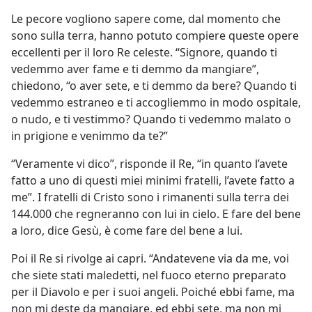
Le pecore vogliono sapere come, dal momento che
sono sulla terra, hanno potuto compiere queste opere
eccellenti per il loro Re celeste. “Signore, quando ti
vedemmo aver fame e ti demmo da mangiare”,
chiedono, “o aver sete, e ti demmo da bere? Quando ti
vedemmo estraneo e ti accogliemmo in modo ospitale,
o nudo, e ti vestimmo? Quando ti vedemmo malato o
in prigione e venimmo da te?”
“Veramente vi dico”, risponde il Re, “in quanto l’avete
fatto a uno di questi miei minimi fratelli, l’avete fatto a
me”. I fratelli di Cristo sono i rimanenti sulla terra dei
144.000 che regneranno con lui in cielo. E fare del bene
a loro, dice Gesù, è come fare del bene a lui.
Poi il Re si rivolge ai capri. “Andatevene via da me, voi
che siete stati maledetti, nel fuoco eterno preparato
per il Diavolo e per i suoi angeli. Poiché ebbi fame, ma
non mi deste da mangiare, ed ebbi sete, ma non mi