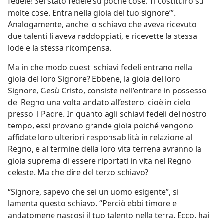
fedele! Sei stato fedele su poche cose. Ti costituirò su
molte cose. Entra nella gioia del tuo signore’”.
Analogamente, anche lo schiavo che aveva ricevuto
due talenti li aveva raddoppiati, e ricevette la stessa
lode e la stessa ricompensa.
Ma in che modo questi schiavi fedeli entrano nella
gioia del loro Signore? Ebbene, la gioia del loro
Signore, Gesù Cristo, consiste nell’entrare in possesso
del Regno una volta andato all’estero, cioè in cielo
presso il Padre. In quanto agli schiavi fedeli del nostro
tempo, essi provano grande gioia poiché vengono
affidate loro ulteriori responsabilità in relazione al
Regno, e al termine della loro vita terrena avranno la
gioia suprema di essere riportati in vita nel Regno
celeste. Ma che dire del terzo schiavo?
“Signore, sapevo che sei un uomo esigente”, si
lamenta questo schiavo. “Perciò ebbi timore e
andatomene nascosi il tuo talento nella terra. Ecco, hai