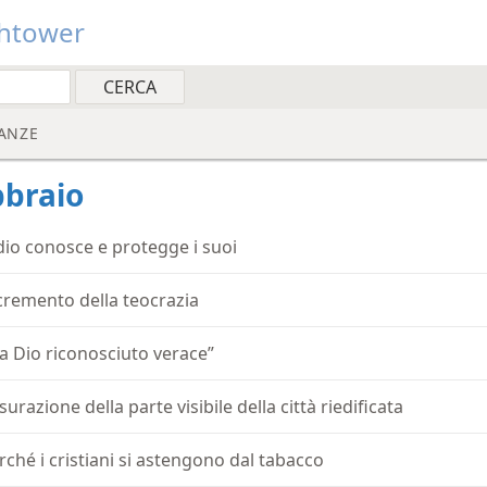
htower
ANZE
bbraio
dio conosce e protegge i suoi
cremento della teocrazia
ia Dio riconosciuto verace”
surazione della parte visibile della città riedificata
rché i cristiani si astengono dal tabacco