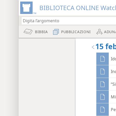
BIBLIOTECA ONLINE Watc
BIBBIA
PUBBLICAZIONI
ADUN
15 fe
Id
In
“S
Mi
Pe