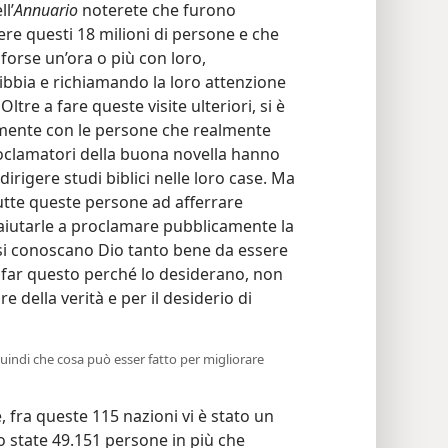
l’
Annuario
noterete che furono
ere questi 18 milioni di persone e che
forse un’ora o più con loro,
bbia e richiamando la loro attenzione
ltre a fare queste visite ulteriori, si è
armente con le persone che realmente
oclamatori della buona novella hanno
dirigere studi biblici nelle loro case. Ma
tte queste persone ad afferrare
aiutarle a proclamare pubblicamente la
si conoscano Dio tanto bene da essere
di far questo perché lo desiderano, non
 della verità e per il desiderio di
uindi che cosa può esser fatto per migliorare
 fra queste 115 nazioni vi è stato un
o state 49.151 persone in più che