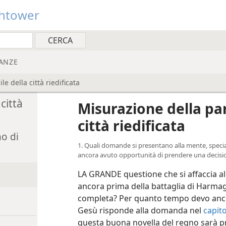
htower
ANZE
le della città riedificata
città
Misurazione della par
città riedificata
no di
1. Quali domande si presentano alla mente, specia
ancora avuto opportunità di prendere una decisi
LA GRANDE questione che si affaccia al
ancora prima della battaglia di Harma
completa? Per quanto tempo devo ancor
Gesù risponde alla domanda nel
capit
questa buona novella del regno sarà pre