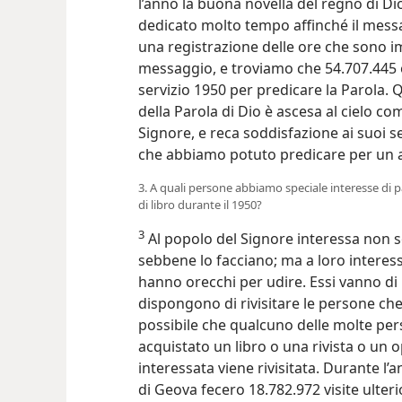
l’anno la buona novella del regno di D
dedicato molto tempo affinché il messa
una registrazione delle ore che sono i
messaggio, e troviamo che 54.707.445 
servizio 1950 per predicare la Parola.
della Parola di Dio è ascesa al cielo c
Signore, e reca soddisfazione ai suoi s
che abbiamo potuto predicare per un a
3. A quali persone abbiamo speciale interesse di par
di libro durante il 1950?
3
Al popolo del Signore interessa non so
sebbene lo facciano; ma a loro interess
hanno orecchi per udire. Essi vanno di 
dispongono di rivisitare le persone ch
possibile che qualcuno delle molte pers
acquistato un libro o una rivista o un
interessata viene rivisitata. Durante l
di Geova fecero 18.782.972 visite ulteri