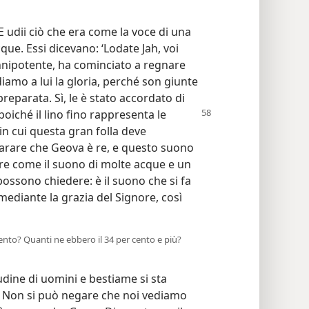
“E udii ciò che era come la voce di una
ue. Essi dicevano: ‘Lodate Jah, voi
Onnipotente, ha cominciato a regnare
iamo a lui la gloria, perché son giunte
preparata. Sì, le è stato accordato di
poiché il lino
fino rappresenta le
 in cui questa gran folla deve
hiarare che Geova è re, e questo suono
re come il suono di molte acque e un
possono chiedere: è il suono che si fa
mediante la grazia del Signore, così
ento? Quanti ne ebbero il 34 per cento e più?
dine di uomini e bestiame si sta
. Non si può negare che noi vediamo