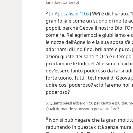
fare dovutamente?
5
In
Apocalisse 19:6
(
NM
) è dichiarato: 
gran folla e come un suono di molte acq
popoli, perché Geova il nostro Dio, l’
come re. Rallegriamoci e giubiliamo e d
le nozze dell’Agnello e la sua sposa s’è 
adornarsi di lino fino, brillante e puro, 
azioni giuste dei santi.’” Ora è il tempo
proclamare le lodi dell’Altissimo e dic
dev’essere tanto poderoso da farsi udi
forte tuono. Tutti i testimoni di Geova 
udire così poderoso? e: lo faremo noi, 
poderoso?
6. Quanti paesi ebbero il 50 per cento e più d’aum
Quali domande si possono pertanto fare?
6
Non si può negare che la gran moltitu
radunando in questa città senza mura