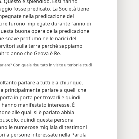
io. Questo è splendido. Essi hanno
ggio fosse predicato. La Società tiene
mpegnate nella predicazione del
ore furono impiegate durante l’anno di
 Questa buona opera della predicazione
ome soave profumo nelle narici del
ervitori sulla terra perché sappiamo
ltro anno che Geova è Re.
lare? Con quale risultato in visite ulteriori e studi
ltanto parlare a tutti e a chiunque,
a principalmente parlare a quelli che
porta in porta per trovarli e quindi
e hanno manifestato interesse. È
one alle quali si è parlato abbia
 opuscolo, quindi questa persona
’anno le numerose migliaia di testimoni
ori a persone interessate nella Parola