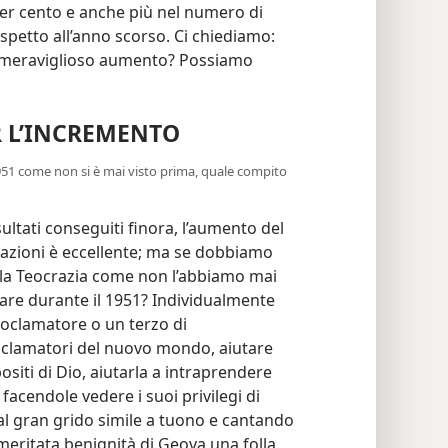
er cento e anche più nel numero di
petto all’anno scorso. Ci chiediamo:
 meraviglioso aumento? Possiamo
R L’INCREMENTO
951 come non si è mai visto prima, quale compito
ultati conseguiti finora, l’aumento del
nazioni è eccellente; ma se dobbiamo
lla Teocrazia come non l’abbiamo mai
are durante il 1951? Individualmente
oclamatore o un terzo di
clamatori del nuovo mondo, aiutare
siti di Dio, aiutarla a intraprendere
 facendole vedere i suoi privilegi di
al gran grido simile a tuono e cantando
mmeritata benignità di Geova una folla