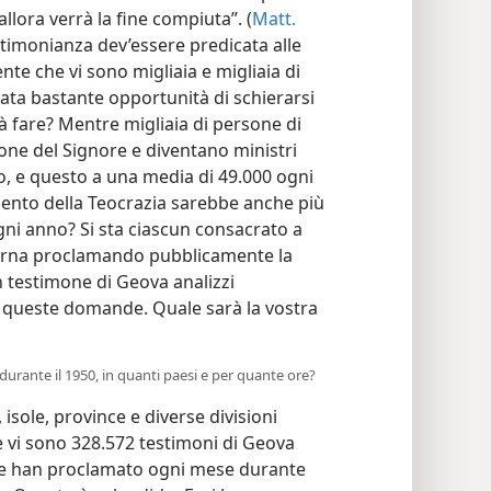
allora verrà la fine compiuta”. (
Matt.
estimonianza dev’essere predicata alle
ente che vi sono migliaia e migliaia di
data bastante opportunità di schierarsi
à fare? Mentre migliaia di persone di
one del Signore e diventano ministri
o, e questo a una media di 49.000 ogni
mento della Teocrazia sarebbe anche più
ni anno? Si sta ciascun consacrato a
terna proclamando pubblicamente la
 testimone di Geova analizzi
 queste domande. Quale sarà la vostra
urante il 1950, in quanti paesi e per quante ore?
isole, province e diverse divisioni
he vi sono 328.572 testimoni di Geova
 che han proclamato ogni mese durante