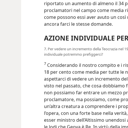
riportato un aumento di almeno il 34 p
proclamatori nel campo come media ris
come possono essi aver avuto un così
ancora farci le stesse domande.
AZIONE INDIVIDUALE PE
7. Per vedere un incremento della Teocrazia nel 1
individuale potremmo prefiggerci?
7
Considerando il nostro compito e i ris
18 per cento come media per tutte le 
aspettarci di vedere un incremento de
visto nel passato, che cosa dobbiamo f
non possiamo far entrare un mezzo pr
proclamatore, ma possiamo, come pro
un’altra creatura a comprendere i propo
l’opera, con una forte base nella verità,
esser ministro dell’Altissimo unendosi 
le lodi che Geova è Re. In virtù della i