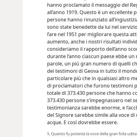
hanno proclamato il messaggio del Reg
all’anno 1919. Questo è un eccellente 
persone hanno rinunziato all’ingiustizi
sono state benedette da lui nel serviz
fare nel 1951 per migliorare questa at
aumento, anche i nostri risultati indi
consideriamo il rapporto dell’anno sc
durante l’anno ciascun paese ebbe un 
parole, un più gran numero di quelli c
dei testimoni di Geova in tutto il mon
particolare più che in qualsiasi altro 
di proclamatori che furono testimoni p
totale di 373.430 persone che hanno c
373.430 persone s’impegnassero nel se
testimonianza sarebbe enorme, e l’accl
del Signore sarebbe simile alla voce di
acque. E così dovrebbe essere.
5. Quanto fu potente la voce della gran folla ud