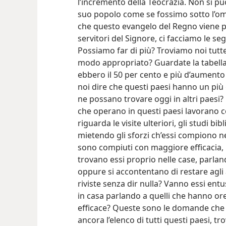
l’incremento della Teocrazia. Non si p
suo popolo come se fossimo sotto l’o
che questo evangelo del Regno viene p
servitori del Signore, ci facciamo le 
Possiamo far di più? Troviamo noi tutte 
modo appropriato? Guardate la tabella
ebbero il 50 per cento e più d’aument
noi dire che questi paesi hanno un più
ne possano trovare oggi in altri paesi
che operano in questi paesi lavorano 
riguarda le visite ulteriori, gli studi bib
mietendo gli sforzi ch’essi compiono ne
sono compiuti con maggiore efficacia,
trovano essi proprio nelle case, parla
oppure si accontentano di restare agli
riviste senza dir nulla? Vanno essi en
in casa parlando a quelli che hanno ore
efficace? Queste sono le domande che 
ancora l’elenco di tutti questi paesi, 