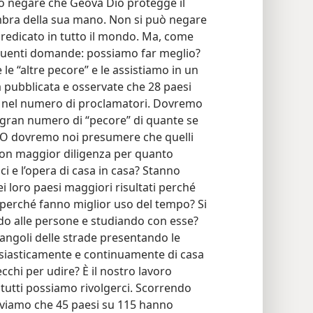
uò negare che Geova Dio protegge il
mbra della sua mano. Non si può negare
redicato in tutto il mondo. Ma, come
seguenti domande: possiamo far meglio?
le “altre pecore” e le assistiamo in un
 pubblicata e osservate che 28 paesi
o nel numero di proclamatori. Dovremo
 gran numero di “pecore” di quante se
? O dovremo noi presumere che quelli
con maggior diligenza per quanto
lici e l’opera di casa in casa? Stanno
i loro paesi maggiori risultati perché
 perché fanno miglior uso del tempo? Si
ndo alle persone e studiando con esse?
 angoli delle strade presentando le
tusiasticamente e continuamente di casa
cchi per udire? È il nostro lavoro
tutti possiamo rivolgerci. Scorrendo
troviamo che 45 paesi su 115 hanno