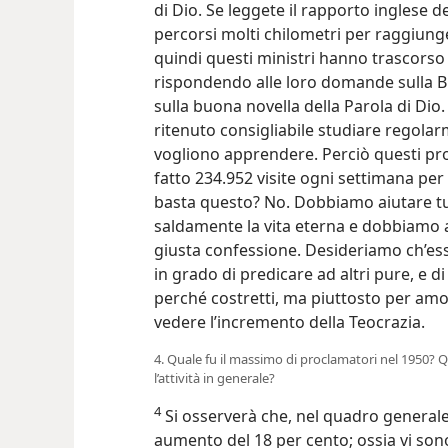
di Dio. Se leggete il rapporto inglese del
percorsi molti chilometri per raggiung
quindi questi ministri hanno trascorso 
rispondendo alle loro domande sulla Bi
sulla buona novella della Parola di Dio. O
ritenuto consigliabile studiare regol
vogliono apprendere. Perciò questi pr
fatto 234.952 visite ogni settimana per 
basta questo? No. Dobbiamo aiutare tu
saldamente la vita eterna e dobbiamo 
giusta confessione. Desideriamo ch’es
in grado di predicare ad altri pure, e 
perché costretti, ma piuttosto per amore
vedere l’incremento della Teocrazia.
4. Quale fu il massimo di proclamatori nel 1950? Q
l’attività in generale?
4
Si osserverà che, nel quadro generale,
aumento del 18 per cento; ossia vi son