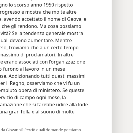
no lo scorso anno 1950 rispetto
progresso e mostra che molte altre
a, avendo accettato il nome di Geova, e
io che gli rendono. Ma cosa possiamo
tività? Se la tendenza generale mostra
viduali devono aumentare. Mentre
orso, troviamo che a un certo tempo
massimo di proclamatori. In altre
he erano associati con l’organizzazione
do furono al lavoro in un mese
mese. Addizionando tutti questi massimi
er il Regno, osserviamo che vi fu un
ompiuto opera di ministero. Se queste
rvizio di campo ogni mese, la
amazione che si farebbe udire alla lode
 una gran folla e al suono di molte
ita da Giovanni? Perciò quali domande possiamo