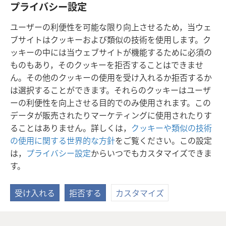
プライバシー設定
あなたは多くの国を粉砕する
+
。
あなたは彼らの不当な利益をエホバに捧げ，
ユーザーの利便性を可能な限り向上させるため，当ウェ
彼らの資産を全世界の真の主に捧げる
+
」。
ブサイトはクッキーおよび類似の技術を使用します。ク
ッキーの中には当ウェブサイトが機能するために必須の
ものもあり，そのクッキーを拒否することはできませ
ん。その他のクッキーの使用を受け入れるか拒否するか
は選択することができます。それらのクッキーはユーザ
日本語
シェアする
設定
ーの利便性を向上させる目的でのみ使用されます。この
Copyright
© 2026 Watch Tower Bible and Tract Society of Pennsylvania
データが販売されたりマーケティングに使用されたりす
利用規約
プライバシーに関する方針
プライバシー設定
JW.ORG
ることはありません。詳しくは，
クッキーや類似の技術
ログイン
の使用に関する世界的な方針
をご覧ください。この設定
は，
プライバシー設定
からいつでもカスタマイズできま
す。
受け入れる
拒否する
カスタマイズ