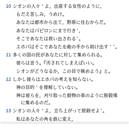
10
シオンの人々
よ，出産する女性のように，
*
もだえ苦しみ，うめけ。
あなたは都市から出て，野原に住むからだ。
あなたはバビロンにまで行き
+
，
そこであなたは救い出される
+
。
エホバはそこであなたを敵の手から助け出す
+
。
*
11
多くの国の民があなたに対して集められる。
彼らは言う。『汚されてしまえばいい。
シオンがどうなるか，この目で眺めよう』と。
12
しかし彼らはエホバの考えを知らない。
神の目的
を理解していない。
*
神は彼らを，刈り取った穀物の束のように脱穀場
に集めるのだ。
13
シオンの人々
よ，立ち上がって脱穀せよ
+
。
*
私はあなたの角を鉄に変え，
あなたのひづめを銅に変える。