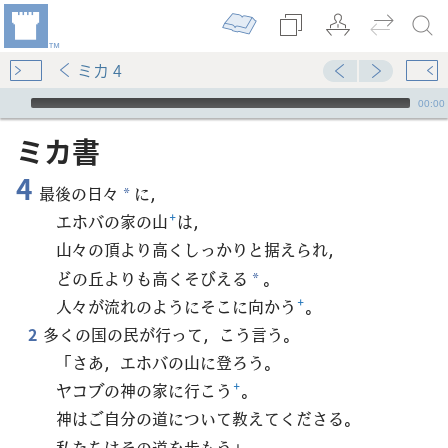
ミカ 4
Audio Player
00:00
ミカ​書
4
最後の日々
に，
*
エホバの家の山
+
は，
山々の頂より高くしっかりと据えられ，
どの丘よりも高くそびえる
。
*
人々が流れのようにそこに向かう
+
。
2
多くの国の民が行って，こう言う。
「さあ，エホバの山に登ろう。
ヤコブの神の家に行こう
+
。
神はご自分の道について教えてくださる。
私たちはその道を歩もう」。