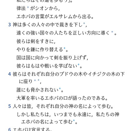
律法
がシオンから，
*
エホバの言葉がエルサレムから出る。
3
神は多くの人々の中で裁きを下し
+
，
遠くの強い国々の人たちを正しい方向に導く
。
*
彼らは剣をすきに，
やりを鎌に作り替える
+
。
国は国に向かって剣を振り上げず，
彼らはもはや戦いを学ばない
+
。
4
彼らはそれぞれ自分のブドウの木やイチジクの木の下
に座り
+
，
*
誰にも脅かされない
+
。
大軍を率いるエホバの口が語ったのである。
5
人々は皆，それぞれ自分の神の名によって歩む。
しかし私たちは，いつまでも永遠に，私たちの神
エホバの名によって歩む
+
。
6
エホバは宣言する。