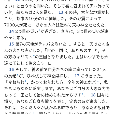
さい」と言うのを聞いた。そして雲に包まれて天へ昇って
いき，敵たちは2人を見た。
13
その時，大きな地震が起
こり，都市の10分の1が倒壊した。その地震によって
7000人が死に，ほかの人々は恐れて天の神をたたえた。
14
2つ目の災い
+
が過ぎた。さらに，3つ目の災いが速
やかに来る。
15
第7の天使がラッパを吹いた
+
。すると，天でたくさ
んの大きな声がした。「世の王国は，私たちの主
+
と，そ
の方のキリスト
+
の王国となりました。主はいつまでも永
遠に王として治めます
+
」。
16
そして，神の前で自分たちの座に座っていた24人
の長老
+
が，ひれ伏して神を崇拝し，
17
こう言った。
「今おられ
+
，かつておられた方，全能の神エホバ
，私
*
たちはあなたに感謝します。あなたはご自分の大きな力を
もって，王として治め始められたからです
+
。
18
国々は
憤り，あなたご自身も憤りを表し，定めの時が来ました。
それは，死んだ人々が裁かれる時であり，あなたの奴隷で
ある預言者たち
+
，聖なる人たち，あなたの名を畏れる人