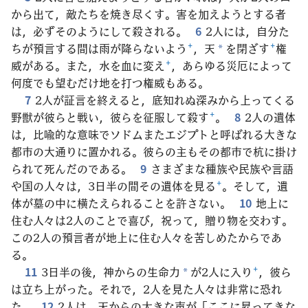
から出て，敵たちを焼き尽くす。害を加えようとする者
は，必ずそのようにして殺される。
6
2人には，自分た
ちが預言する間は雨が降らないよう
+
，天
を閉ざす
+
権
*
威がある。また，水を血に変え
+
，あらゆる災厄によって
何度でも望むだけ地を打つ権威もある。
7
2人が証言を終えると，底知れぬ深みから上ってくる
野獣が彼らと戦い，彼らを征服して殺す
+
。
8
2人の遺体
は，比喩的な意味でソドムまたエジプトと呼ばれる大きな
都市の大通りに置かれる。彼らの主もその都市で杭に掛け
られて死んだのである。
9
さまざまな種族や民族や言語
や国の人々は，3日半の間その遺体を見る
+
。そして，遺
体が墓の中に横たえられることを許さない。
10
地上に
住む人々は2人のことで喜び，祝って，贈り物を交わす。
この2人の預言者が地上に住む人々を苦しめたからであ
る。
11
3日半の後，神からの生命力
が2人に入り
+
，彼ら
*
は立ち上がった。それで，2人を見た人々は非常に恐れ
た。
12
2人は，天からの大きな声が「ここに昇ってきな