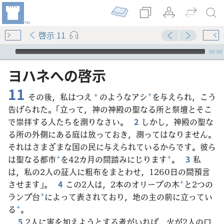
啓示 11
Audio Player
00:00
ヨハネ​へ​の​啓示
11
その後，私はつえ
のようなアシ
+
を与えられ，こう
*
告げられた。「立って，神の神殿の聖なる所と祭壇とそこ
で崇拝する人たちを測りなさい。
2
しかし，神殿の聖な
る所の外側にある庭は放っておき，測ってはなりません。
それはさまざまな国の民に与えられているからです。彼ら
は聖なる都市
+
を42カ月の間踏みにじります
+
。
3
私
は，私の2人の証人に粗布をまとわせ，1260日の間預言
させます」。
4
この2人は，2本のオリーブの木
+
と2つの
ランプ台
+
によって表されており，地の主の前に立ってい
る
+
。
5
2人に害を加えようとする者がいれば，火が2人の口