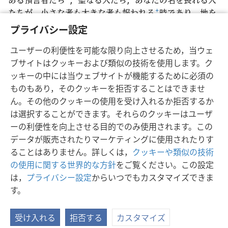
たちが，小さな者も大きな者も報われる
+
時であり，地を
損なっている人々
+
が滅ぼされる時です」。
プライバシー設定
19
また，天にある神の神殿の聖なる所が開かれ，その
ユーザーの利便性を可能な限り向上させるため，当ウェ
中に神の契約の箱が見えた
+
。そして，稲妻が光り，声と
ブサイトはクッキーおよび類似の技術を使用します。ク
雷が聞こえ，地震が起こり，大きなひょうが降った。
ッキーの中には当ウェブサイトが機能するために必須の
ものもあり，そのクッキーを拒否することはできませ
ん。その他のクッキーの使用を受け入れるか拒否するか
は選択することができます。それらのクッキーはユーザ
日本語
シェアする
設定
ーの利便性を向上させる目的でのみ使用されます。この
Copyright
© 2026 Watch Tower Bible and Tract Society of Pennsylvania
データが販売されたりマーケティングに使用されたりす
利用規約
プライバシーに関する方針
プライバシー設定
JW.ORG
ることはありません。詳しくは，
クッキーや類似の技術
ログイン
の使用に関する世界的な方針
をご覧ください。この設定
は，
プライバシー設定
からいつでもカスタマイズできま
す。
受け入れる
拒否する
カスタマイズ