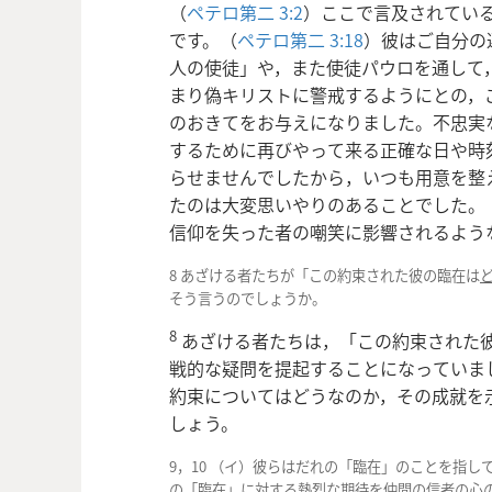
（
ペテロ第二 3:2
）ここで言及されてい
です。（
ペテロ第二 3:
18
）彼はご自分の
人の使徒」や，また使徒パウロを通して
まり偽キリストに警戒するようにとの，
のおきてをお与えになりました。不忠実
するために再びやって来る正確な日や時
らせませんでしたから，いつも用意を整
たのは大変思いやりのあることでした。
信仰を失った者の嘲笑に影響されるよう
8 あざける者たちが「この約束された彼の臨在は
そう言うのでしょうか。
8
あざける者たちは，「この約束された
戦的な疑問を提起することになっていま
約束についてはどうなのか，その成就を
しょう。
9，10 （イ）彼らはだれの「臨在」のことを指
の「臨在」に対する熱烈な期待を仲間の信者の心