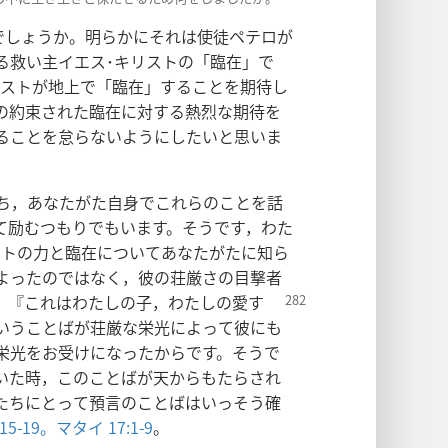
でしょうか。明らかにそれは使徒ペテロが
る救い主イエス･キリストの「臨在」で
リストが地上で「臨在」することを期待し
の約束された臨在に対する熱烈な期待を
ることを怠らないようにしたいと思いま
ち，あなたがた自身でこれらのことを話
て励むつもりでもいます。そうです，わた
ストの力と臨在についてあなたがたに知ら
よったのではなく，彼の荘厳さの目撃者
，『これはわたしの子，わたしの愛す
いうことばが荘厳な栄光によって彼にも
栄光をお受けになったからです。そうで
いた時，このことばが天からもたらされ
たちにとって預言のことばはいっそう確
15-19。
マタイ 17:1-9
。