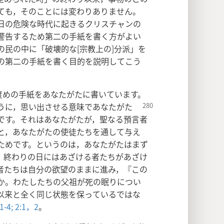
ても，そのことには変わりありません。
日の危険な時代に起きるクリスチャンの
警告するため第二の手紙を書く方がよい
民の中に「破壊的な[宗教上の]分派」を
の第二の手紙を書く目的を説明してこう
度めの手紙をあなたがたに書いています。
うに，
思い出させる意味であなたがた
です。それはあなたがたが，聖なる預言者
と，あなたがたの使徒たちを通して与え
ためです。というのは，あなたがたはまず
，終わりの日にはあざける者たちがあざけ
者たちは自分の欲望のままに進み，『この
か。わたしたちの父祖が死の眠りについ
以来と全く同じ状態を保っているではな
-4;
2:1，2
。