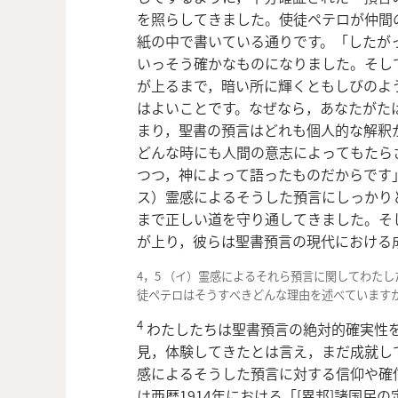
を照らしてきました。使徒ペテロが仲間
紙の中で書いている通りです。「したが
いっそう確かなものになりました。そし
が上るまで，暗い所に輝くともしびのよ
はよいことです。なぜなら，あなたがた
まり，聖書の預言はどれも個人的な解釈
どんな時にも人間の意志によってもたら
つつ，神によって語ったものだからです
ス）霊感によるそうした預言にしっかり
まで正しい道を守り通してきました。そ
が上り，彼らは聖書預言の現代における
4，5 （イ）霊感によるそれら預言に関してわた
徒ペテロはそうすべきどんな理由を述べています
4
わたしたちは聖書預言の絶対的確実性
見，体験してきたとは言え，まだ成就し
感によるそうした預言に対する信仰や確
は西暦1914年における「[異邦]諸国