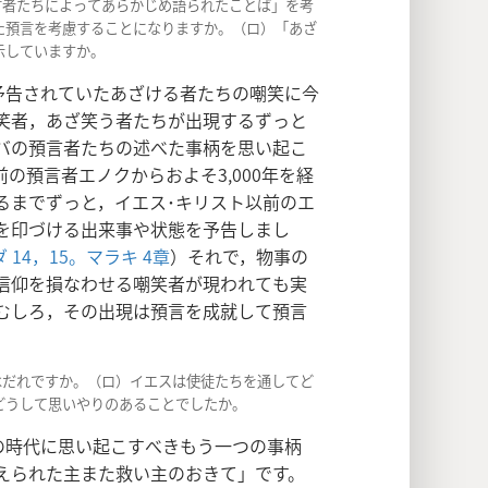
言者たちによってあらかじめ語られたことば」を考
た預言を考慮することになりますか。（ロ）「あざ
示していますか。
予告されていたあざける者たちの嘲笑に今
笑者，あざ笑う者たちが出現するずっと
バの預言者たちの述べた事柄を思い起こ
の預言者エノクからおよそ3,000年を経
るまでずっと，イエス･キリスト以前のエ
を印づける出来事や状態を予告しまし
 14，15。
マラキ 4章
）それで，物事の
信仰を損なわせる嘲笑者が現われても実
むしろ，その出現は預言を成就して預言
はだれですか。（ロ）イエスは使徒たちを通してど
どうして思いやりのあることでしたか。
の時代に思い起こすべきもう一つの事柄
えられた主また救い主のおきて」です。