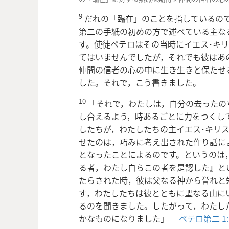
9
だれの「臨在」のことを指しているの
第二の手紙の初めの方で述べている主な
す。使徒ペテロはその当時にイエス･キ
てはいませんでしたが，それでも彼はあ
仲間の信者の心の中に生き生きと保たせ
した。それで，こう書きました。
10
「それで，わたしは，自分の去ったの
し合えるよう，時あるごとに力をつくし
したちが，わたしたちの主イエス･キリ
せたのは，巧みに考え出された作り話に
となっ
たことによるのです。というのは
る者，わたし自らこの者を是認した』と
たらされた時，彼は父なる神から誉れと
す，わたしたちは彼とともに聖なる山に
るのを聞きました。したがって，わたし
かなものになりました」―
ペテロ第二 1: