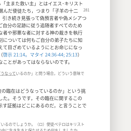
る「主また救い主」とはイエス･キリスト
選んだ使徒たち，つまり「子羊の十二
，引き続き見張って偽預言者や偽メシアつ
ご自分の足跡に従う追随者すべてのため
な者や邪悪な者に対する神の裁きを執行
刻については何もご自分の弟子たちに知
えて目ざめているようにとお命じになっ
（
啓示 21:14。
マタイ 24:36-44;
25:13
）
なことがあってはならないのです。
どうなって
いるのか」と問う場合，どういう意味で
彼の臨在はどうなっているのか」という挑
した。そうです，その臨在に関するこの
示す証拠はどこにあるのだ，と言うことで
しているのでしょうか。（ロ）使徒ペテロはキリスト
の中に生き生きと保たせるため何をしましたか。