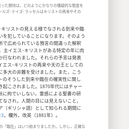
間違った期待は，どのようにかなりの懐疑的な態度を
ールズ･テイズ･ラッセルはキリストの再来やその
･キリストの見える様でなされる到来や臨
いを犯していることになります。そのよう
所で広められている預言の間違った解釈
，主イエス･キリストがある特定の年に肉
か行なわれました。それらの予言は発表
イエス･キリストの再来や天の王としての
に多大の非難を受けました。また，こう
トのそうした到来や臨在の確実性に関し
起こされました。1870年代にはチャー
宗派に拘でいしない，霊感による聖書の研
てなされ，人間の目には見えないこと，
ア（ギリシャ語）として知られる期間に
:3
，欄外，改英（1881年）。
ストの「臨在」はいつ始まりましたか。しかし，正確な