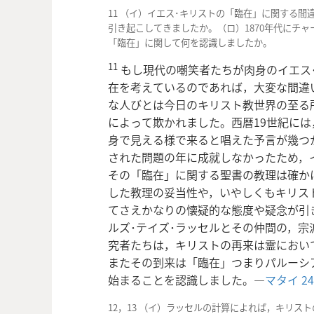
11 （イ）イエス･キリストの「臨在」に関する
引き起こしてきましたか。（ロ）1870年代にチャ
「臨在」に関して何を認識しましたか。
11
もし現代の嘲笑者たちが肉身のイエス
在を考えているのであれば，大変な間違
な人びとは今日のキリスト教世界の至る
によって欺かれました。西暦19世紀には
身で見える様で来ると唱えた予言が幾つ
された問題の年に成就しなかったため，
その「臨在」に関する聖書の教理は確か
した教理の妥当性や，いやしくもキリス
てさえかなりの懐疑的な態度や疑念が引き
ルズ･テイズ･ラッセルとその仲間の，
究者たちは，キリストの再来は霊におい
またその到来は「臨在」つまりパルーシ
始まることを認識しました。―
マタイ 24
12，13 （イ）ラッセルの計算によれば，キリ