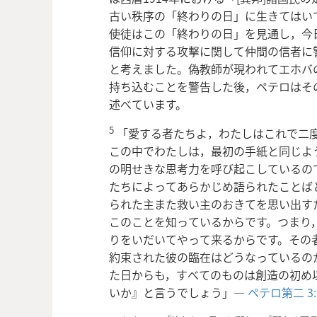
古い秩序の「終わりの日」に生きてはい
使徒はこの「終わりの日」を見通し，今
信仰に対する攻撃に関して仲間の信者に
と考えました。偽教師が現われてエホバの
持ち込むことを警告した後，ペテロはそ
述べています。
5
「愛する者たちよ，わたしはこれで二
この中でわたしは，最初の手紙と同じよ
の明せきな思考力を呼び起こしているの
たちによってあらかじめ語られたことば
られた主また救い主のおきてを思い出す
このことを知っているからです。つまり
りをいだいてやって来るからです。その
約束された彼の臨在はどうなっているの
た日からも，すべてのものは創造の初め
いか』と言うでしょう」―
ペテロ第二 3:1