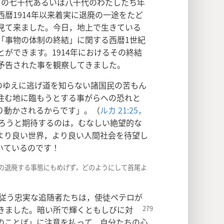
」の七十代あるいは八十代のわたしたち年
暦1914年以来着実に退廃の一途をたど
見て来ました。今日，地上で生きている
「事物の体制の終結」に関する西暦1世紀
ができます。1914年におけるその終結
予告された事を観察してきました。
のゆえに逃げ道を知らない諸国民の苦もん
住む地に臨もうとする事がらへの恐れと
り動かされるからです」。（
ルカ 21:25，
ろうと期待するのは，むなしい絶望的な
より良い世界，より良い人間社会を待望し
いているのです！
世の退廃する事態にもめげず，どのようにして首尾よ
従う忠実な追随者たちは，使徒ペテロが
きまし
た。暗い所で輝くともしびに対
のことば」に注意を払って，自分たちの心