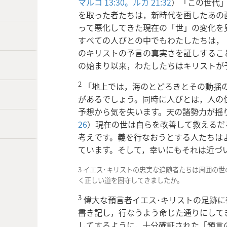
マルコ 13:30。
ルカ 21:32
）「この世代
を取った者たちは，新時代を画したあの西
って悪化してきた現在の「世」の変化を
すべての人びとの中でもわたしたちは，
のキリストの予言の真実さを証しすること
の始まり以来，わたしたちはキリストが
2
「地上では，海のとどろきとその動揺
があるでしょう。同時に人びとは，人の
予想から気を失います。天の諸勢力が揺
26
）現在の世は自らを改善して救えるだ
考えです。義を行なおうとする人たちは
ています。そして，幸いにもそれは近づ
3 イエス･キリストの忠実な追随者たちは周囲の
く正しい道を固守してきましたか。
3
偉大な預言者イエス･キリストの足跡に
書き記し，行なうよう命じた通りにして
してするように，十分確証された「預言