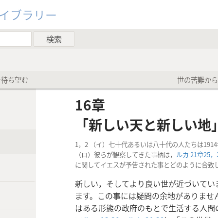
ライブラリー
を待ち望む
世の苦難からの
16章
「新しい天と新しい地
1，2 （イ）七十代あるいは八十代の人たちは19
（ロ）彼らが観察してきた事柄は，
ルカ 21章25，
に関してイエスが予告された事とどのように合致
新しい，そしてより良い世が近づいてい
ます。この事には疑問の余地がありませ
はある形態の政府のもとで生活する人間