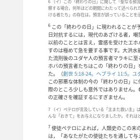
6 （イ）この「終わりの日」に関して「聖なる預
察する場合，何年ほどの期間にわたって述べられ
ける者たち」の存在は，預言が誤っていることを
6
この「終わりの日」に現われることが
日対抗するには，現代のあざける者，嘲
以前のこととは言え，霊感を受けたエホ
すのは極めて急を要する事です。大洪水前
た流刑後のユダヤ人の預言者マラキに至
ホバの預言者たちはこの「終わりの日」
た。（
創世 5:18-24。
ヘブライ 11:5。
ユダ
この邪悪な体制の今の「終わりの日」に
際のところ少しも意外ではありません。
の正確さを確証するにすぎません。
7 （イ）ペテロが言及している「主また救い主」
んな「おきて」をお与えになりましたか。それは
7
使徒ペテロによれば，人類史のこの末
は，「あなたがたの使徒たちを通して与