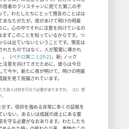
の信者のクリスチャンに宛てた第二の手
って，わたしたちにとって預言のことばは
てあなたがたが，夜があけて明けの明星
うに，心の中でそれに注意を向けているの
はまずこのことを知っているからです。つ
からは出ていないということです。預言は
されたものではなく，人が聖霊に導かれ
」。（
ペテロ第二 1:19-21
，新; ノック
と注意を向けてきたために，彼らは今日
して今や，新たに夜が明けて，明けの明星
成就を見て祝福されています。
したち各人は何を行なう必要がありますか。（ロ）使
か。
を示す，信仰を強める非常に多くの証拠を
ていない，あるいは成就の途上にある霊
信を守る必要がなおあります。わたしたち
民の定められた時」の終わり以来，事物のこの