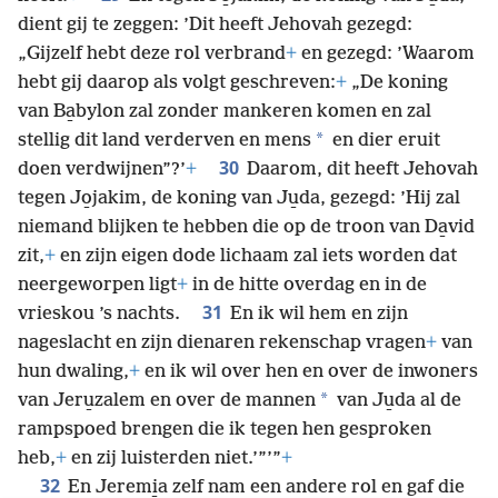
dient gij te zeggen: ’Dit heeft Jehovah gezegd:
„Gijzelf hebt deze rol verbrand
+
en gezegd: ’Waarom
hebt gij daarop als volgt geschreven:
+
„De koning
van Ba̱bylon zal zonder mankeren komen en zal
*
stellig dit land verderven en mens
en dier eruit
30
doen verdwijnen”?’
+
Daarom, dit heeft Jehovah
tegen Jo̱jakim, de koning van Ju̱da, gezegd: ’Hij zal
niemand blijken te hebben die op de troon van Da̱vid
zit,
+
en zijn eigen dode lichaam zal iets worden dat
neergeworpen ligt
+
in de hitte overdag en in de
31
vrieskou ’s nachts.
En ik wil hem en zijn
nageslacht en zijn dienaren rekenschap vragen
+
van
hun dwaling,
+
en ik wil over hen en over de inwoners
*
van Jeru̱zalem en over de mannen
van Ju̱da al de
rampspoed brengen die ik tegen hen gesproken
heb,
+
en zij luisterden niet.’”’”
+
32
En Jeremi̱a zelf nam een andere rol en gaf die