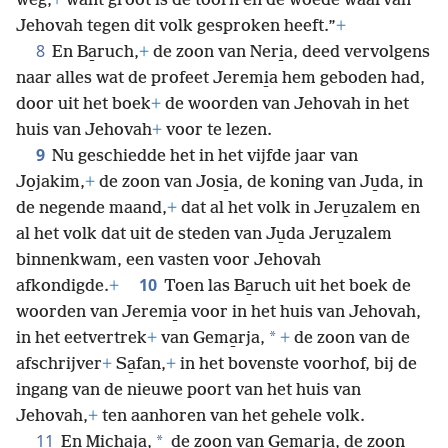
weg,
+
want groot is de toorn en de woede waarvan
Jehovah tegen dit volk gesproken heeft.”
+
8
En Ba̱ruch,
+
de zoon van Neri̱a, deed vervolgens
naar alles wat de profeet Jeremi̱a hem geboden had,
door uit
het boek
+
de woorden van Jehovah in het
huis van Jehovah
+
voor te lezen.
9
Nu geschiedde het in het vijfde jaar van
Jo̱jakim,
+
de zoon van Josi̱a, de koning van Ju̱da, in
de negende maand,
+
dat al het volk in Jeru̱zalem en
al het volk dat uit de steden van Ju̱da Jeru̱zalem
binnenkwam, een vasten voor Jehovah
10
afkondigde.
+
Toen las Ba̱ruch uit het boek de
woorden van Jeremi̱a voor in het huis van Jehovah,
*
in het eetvertrek
+
van Gema̱rja,
+
de zoon van de
afschrijver
+
Sa̱fan,
+
in het bovenste voorhof, bij de
ingang van de nieuwe poort van het huis van
Jehovah,
+
ten aanhoren van het gehele volk.
11
*
En Micha̱ja,
de zoon van Gema̱rja, de zoon