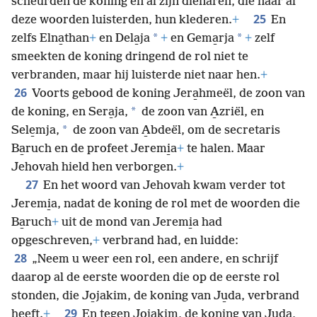
scheurden de koning en al zijn dienaren, die naar al
25
deze woorden luisterden, hun klederen.
+
En
*
*
zelfs Elna̱than
+
en Dela̱ja
+
en Gema̱rja
+
zelf
smeekten de koning dringend de rol niet te
verbranden, maar hij luisterde niet naar hen.
+
26
Voorts gebood de koning Jera̱hmeël, de zoon van
*
de koning, en
Sera̱ja,
de zoon van A̱zriël, en
*
Sele̱mja,
de zoon van A̱bdeël, om de secretaris
Ba̱ruch en de profeet Jeremi̱a
+
te halen. Maar
Jehovah hield hen verborgen.
+
27
En het woord van Jehovah kwam verder tot
Jeremi̱a, nadat de koning de rol met de woorden die
Ba̱ruch
+
uit de mond van Jeremi̱a had
opgeschreven,
+
verbrand had, en luidde:
28
„Neem u weer een rol, een andere, en schrijf
daarop al de eerste woorden die op de eerste rol
stonden, die Jo̱jakim, de koning van Ju̱da, verbrand
29
heeft.
+
En tegen Jo̱jakim, de koning van Ju̱da,