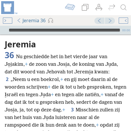
Jeremia 36
Audio Player
00:00
Jeremia
36
Nu geschiedde het in het vierde jaar van
Jo̱jakim,
+
de zoon van Josi̱a, de koning van Ju̱da,
dat dit woord van Jehovah tot Jeremi̱a kwam:
2
„Neem u een boekrol,
+
en gij moet daarin al de
woorden schrijven
+
die ik tot u heb gesproken, tegen
I̱sraël en tegen Ju̱da
+
en tegen alle natiën,
+
vanaf de
dag dat ik tot u gesproken heb, sedert de dagen van
3
Josi̱a, ja, tot op deze dag.
+
Misschien zullen zij
van het huis van Ju̱da luisteren naar al de
rampspoed die ik hun denk aan te doen,
+
opdat zij