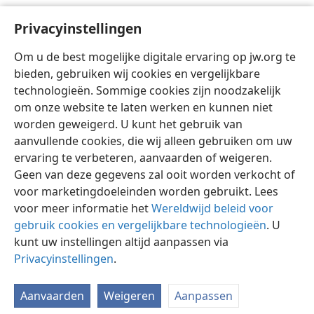
toen aan Ba̱ruch, de zoon van Neri̱a, de secretaris,
+
Privacyinstellingen
die vervolgens daarop uit de mond
+
van Jeremi̱a al
de woorden schreef van het boek dat Jo̱jakim, de
Om u de best mogelijke digitale ervaring op jw.org te
koning van Ju̱da, in het vuur had verbrand;
+
en er
bieden, gebruiken wij cookies en vergelijkbare
werden nog vele dergelijke woorden aan toegevoegd.
technologieën. Sommige cookies zijn noodzakelijk
om onze website te laten werken en kunnen niet
worden geweigerd. U kunt het gebruik van
aanvullende cookies, die wij alleen gebruiken om uw
ervaring te verbeteren, aanvaarden of weigeren.
Nederlands
Delen
Instellingen
Geen van deze gegevens zal ooit worden verkocht of
Copyright
© 2026 Watch Tower Bible and Tract Society of Pennsylvania
voor marketingdoeleinden worden gebruikt. Lees
Gebruiksvoorwaarden
Privacybeleid
Privacyinstellingen
Inloggen
JW.ORG
voor meer informatie het
Wereldwijd beleid voor
gebruik cookies en vergelijkbare technologieën
. U
kunt uw instellingen altijd aanpassen via
Privacyinstellingen
.
Aanvaarden
Weigeren
Aanpassen