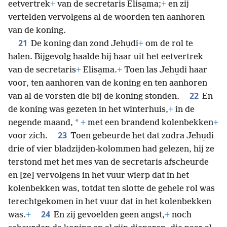
eetvertrek
+
van de secretaris Elisa̱ma;
+
en zij
vertelden vervolgens al de woorden ten aanhoren
van de koning.
21
De koning dan zond Jehu̱di
+
om de rol te
halen. Bijgevolg haalde hij haar uit het eetvertrek
van de secretaris
+
Elisa̱ma.
+
Toen las Jehu̱di haar
voor, ten aanhoren van de koning en ten aanhoren
22
van al de vorsten die bij de koning stonden.
En
de koning was gezeten in het winterhuis,
+
in de
*
negende maand,
+
met een brandend kolenbekken
+
23
voor zich.
Toen gebeurde het dat zodra Jehu̱di
drie of vier bladzijden-kolommen had gelezen, hij ze
terstond met het mes van de secretaris afscheurde
en [ze] vervolgens in het vuur wierp dat in het
kolenbekken was, totdat ten slotte de gehele rol was
terechtgekomen in het vuur dat in het kolenbekken
24
was.
+
En zij gevoelden geen angst,
+
noch