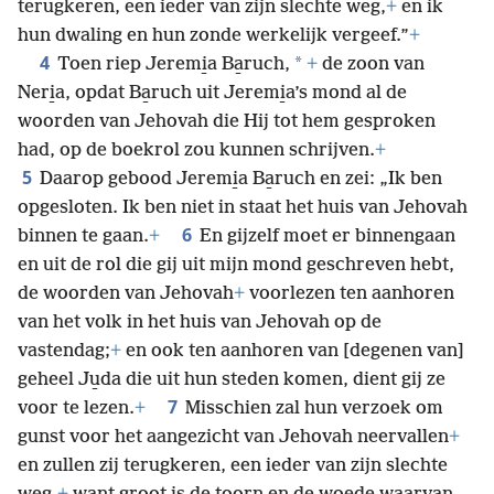
terugkeren, een ieder van zijn slechte weg,
+
en ik
hun dwaling en hun zonde werkelijk vergeef.”
+
4
*
Toen riep Jeremi̱a Ba̱ruch,
+
de zoon van
Neri̱a, opdat Ba̱ruch uit Jeremi̱a’s mond al de
woorden van Jehovah die Hij tot hem gesproken
had, op de boekrol zou kunnen schrijven.
+
5
Daarop gebood Jeremi̱a Ba̱ruch en zei: „Ik ben
opgesloten. Ik ben niet in staat het huis van Jehovah
6
binnen te gaan.
+
En gijzelf moet er binnengaan
en uit de rol die gij uit mijn mond geschreven hebt,
de woorden van Jehovah
+
voorlezen ten aanhoren
van het volk in het huis van Jehovah op de
vastendag;
+
en ook ten aanhoren van [degenen van]
geheel Ju̱da die uit hun steden komen, dient gij ze
7
voor te lezen.
+
Misschien zal hun verzoek om
gunst voor het aangezicht van Jehovah neervallen
+
en zullen zij terugkeren, een ieder van zijn slechte