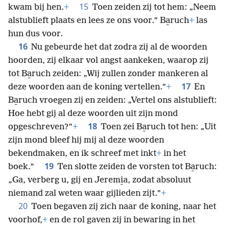
15
kwam bij hen.
+
Toen zeiden zij tot hem: „Neem
alstublieft plaats en lees ze ons voor.” Ba̱ruch
+
las
hun dus voor.
16
Nu gebeurde het dat zodra zij al de woorden
hoorden, zij elkaar vol angst aankeken, waarop zij
tot Ba̱ruch zeiden: „Wij zullen zonder mankeren al
17
deze woorden aan de koning vertellen.”
+
En
Ba̱ruch vroegen zij en zeiden: „Vertel ons alstublieft:
Hoe hebt gij al deze woorden uit zijn mond
18
opgeschreven?”
+
Toen zei Ba̱ruch tot hen: „Uit
zijn mond bleef hij mij al deze woorden
bekendmaken, en ik schreef met inkt
+
in het
19
boek.”
Ten slotte zeiden de vorsten tot Ba̱ruch:
„Ga, verberg u, gij en Jeremi̱a, zodat absoluut
niemand zal weten waar gijlieden zijt.”
+
20
Toen begaven zij zich naar de koning, naar het
voorhof,
+
en de rol gaven zij in bewaring in het