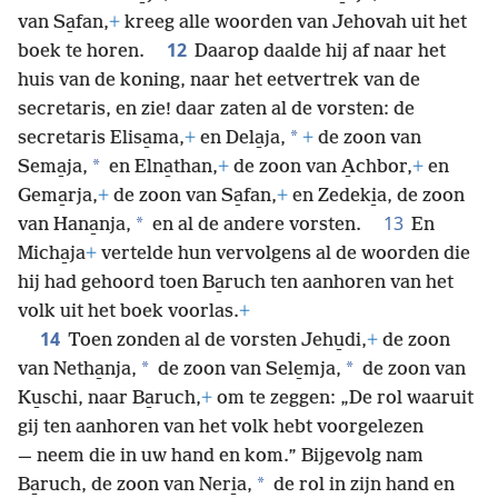
van Sa̱fan,
+
kreeg alle woorden van Jehovah uit het
12
boek te horen.
Daarop daalde hij af naar het
huis van de koning, naar het eetvertrek van de
secretaris, en zie! daar zaten al de vorsten: de
*
secretaris Elisa̱ma,
+
en Dela̱ja,
+
de zoon van
*
Sema̱ja,
en Elna̱than,
+
de zoon van A̱chbor,
+
en
Gema̱rja,
+
de zoon van Sa̱fan,
+
en Zedeki̱a, de zoon
13
*
van Hana̱nja,
en al de andere vorsten.
En
Micha̱ja
+
vertelde hun vervolgens al de woorden die
hij had gehoord toen Ba̱ruch ten aanhoren van het
volk uit het boek voorlas.
+
14
Toen zonden al de vorsten Jehu̱di,
+
de zoon
*
*
van Netha̱nja,
de zoon van Sele̱mja,
de zoon van
Ku̱schi, naar Ba̱ruch,
+
om te zeggen: „De rol waaruit
gij ten aanhoren van het volk hebt voorgelezen
— neem die in uw hand en kom.” Bijgevolg nam
*
Ba̱ruch, de zoon van Neri̱a,
de rol in zijn hand en