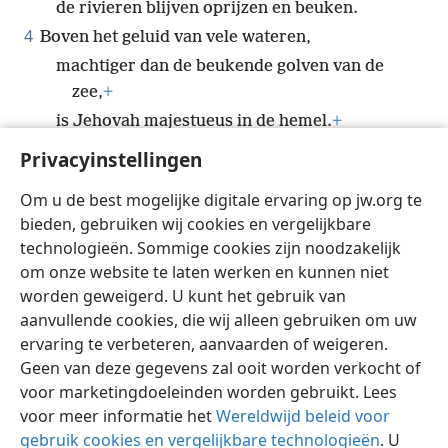
de rivieren blijven oprijzen en beuken.
4
Boven het geluid van vele wateren,
machtiger dan de beukende golven van de
zee,
+
is Jehovah majestueus in de hemel.
+
5
*
Uw richtlijnen
zijn uiterst betrouwbaar.
+
Privacyinstellingen
*
Heiligheid siert
uw huis,
+
o Jehovah, voor
Om u de best mogelijke digitale ervaring op jw.org te
altijd.
bieden, gebruiken wij cookies en vergelijkbare
technologieën. Sommige cookies zijn noodzakelijk
om onze website te laten werken en kunnen niet
worden geweigerd. U kunt het gebruik van
Nederlands
Delen
Instellingen
aanvullende cookies, die wij alleen gebruiken om uw
ervaring te verbeteren, aanvaarden of weigeren.
Copyright
© 2026 Watch Tower Bible and Tract Society of Pennsylvania
Gebruiksvoorwaarden
Privacybeleid
Privacyinstellingen
Geen van deze gegevens zal ooit worden verkocht of
Inloggen
JW.ORG
voor marketingdoeleinden worden gebruikt. Lees
voor meer informatie het
Wereldwijd beleid voor
gebruik cookies en vergelijkbare technologieën
. U