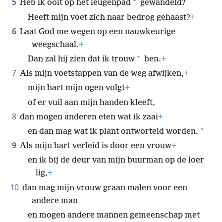
5
*
Heb ik ooit op het leugenpad
gewandeld?
Heeft mijn voet zich naar bedrog gehaast?
+
6
Laat God me wegen op een nauwkeurige
weegschaal.
+
*
Dan zal hij zien dat ik trouw
ben.
+
7
Als mijn voetstappen van de weg afwijken,
+
mijn hart mijn ogen volgt
+
of er vuil aan mijn handen kleeft,
8
dan mogen anderen eten wat ik zaai
+
*
en dan mag wat ik plant ontworteld worden.
9
Als mijn hart verleid is door een vrouw
+
en ik bij de deur van mijn buurman op de loer
lig,
+
10
dan mag mijn vrouw graan malen voor een
andere man
en mogen andere mannen gemeenschap met