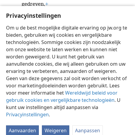
gedreven,
+
40
mogen er voor mij dan doorns opschieten in
Privacyinstellingen
plaats van tarwe
Om u de best mogelijke digitale ervaring op jw.org te
en stinkend onkruid in plaats van gerst.’
bieden, gebruiken wij cookies en vergelijkbare
Hier eindigen de woorden van Job.
technologieën. Sommige cookies zijn noodzakelijk
om onze website te laten werken en kunnen niet
worden geweigerd. U kunt het gebruik van
aanvullende cookies, die wij alleen gebruiken om uw
ervaring te verbeteren, aanvaarden of weigeren.
Nederlands
Delen
Instellingen
Geen van deze gegevens zal ooit worden verkocht of
Copyright
© 2026 Watch Tower Bible and Tract Society of Pennsylvania
voor marketingdoeleinden worden gebruikt. Lees
Gebruiksvoorwaarden
Privacybeleid
Privacyinstellingen
Inloggen
JW.ORG
voor meer informatie het
Wereldwijd beleid voor
gebruik cookies en vergelijkbare technologieën
. U
kunt uw instellingen altijd aanpassen via
Privacyinstellingen
.
Aanvaarden
Weigeren
Aanpassen