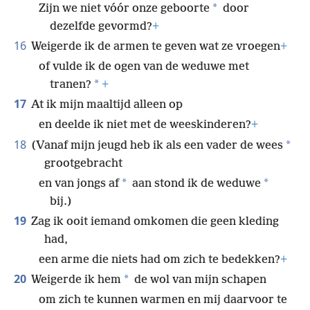
*
Zijn we niet vóór onze geboorte
door
dezelfde gevormd?
+
16
Weigerde ik de armen te geven wat ze vroegen
+
of vulde ik de ogen van de weduwe met
*
tranen?
+
17
At ik mijn maaltijd alleen op
en deelde ik niet met de weeskinderen?
+
18
*
(Vanaf mijn jeugd heb ik als een vader de wees
grootgebracht
*
*
en van jongs af
aan stond ik de weduwe
bij.)
19
Zag ik ooit iemand omkomen die geen kleding
had,
een arme die niets had om zich te bedekken?
+
20
*
Weigerde ik hem
de wol van mijn schapen
om zich te kunnen warmen en mij daarvoor te