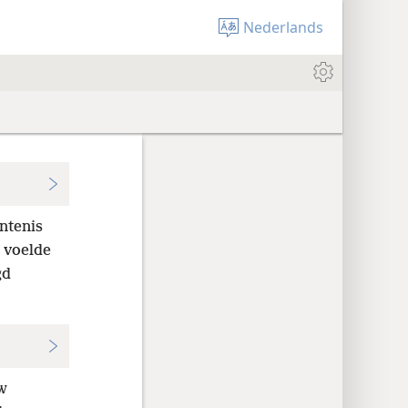
Nederlands
ntenis
 voelde
gd
W