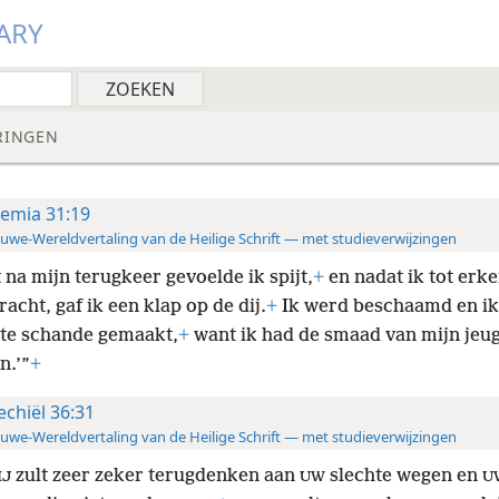
ARY
RINGEN
remia 31:19
uwe-Wereldvertaling van de Heilige Schrift — met studieverwijzingen
 na mijn terugkeer gevoelde ik spijt,
+
en nadat ik tot erke
acht, gaf ik een klap op de dij.
+
Ik werd beschaamd en ik
 te schande gemaakt,
+
want ik had de smaad van mijn jeu
n.’”
+
echiël 36:31
uwe-Wereldvertaling van de Heilige Schrift — met studieverwijzingen
zult zeer zeker terugdenken aan
slechte wegen en
IJ
UW
U