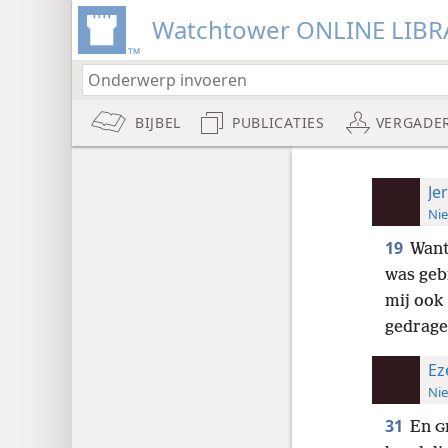
Watchtower ONLINE LIBR
BIJBEL
PUBLICATIES
VERGADE
Je
Nie
19
Want
was gebr
mij ook
gedrage
Ez
Nie
31
En
G