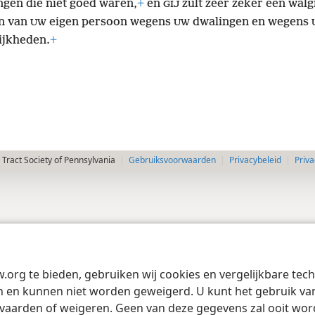
ngen die niet goed waren,
+
en
zult zeer zeker een walg
GIJ
n van
eigen persoon wegens
dwalingen en wegens
UW
UW
ijkheden.
+
Tract Society of Pennsylvania
Gebruiksvoorwaarden
Privacybeleid
Priva
w.org te bieden, gebruiken wij cookies en vergelijkbare te
 en kunnen niet worden geweigerd. U kunt het gebruik van 
vaarden of weigeren. Geen van deze gegevens zal ooit wo