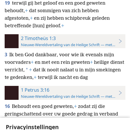
19
terwijl gij het geloof en een goed geweten
behoudt,
+
dat sommigen van zich hebben
afgestoten,
+
en zij hebben schipbreuk geleden
betreffende [hun] geloof.
+
2 Timotheüs 1:3
Nieuwe-Wereldvertaling van de Heilige Schrift — met studiever
3
Ik ben God dankbaar, voor wie ik evenals mijn
voorvaders
+
en met een rein geweten
+
heilige dienst
*
verricht,
+
dat ik nooit nalaat u in mijn smekingen
te gedenken,
+
terwijl ik nacht en dag
1 Petrus 3:16
Nieuwe-Wereldvertaling van de Heilige Schrift — met studiever
16
Behoudt een goed geweten,
+
zodat zij die
geringschattend over
goede gedrag in verband
UW
met Christus spreken, juist in datgene waarin zij ten
Privacyinstellingen
nadele van
spreken, beschaamd
+
mogen
U