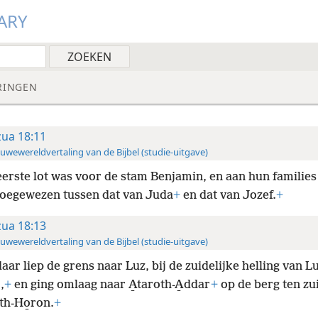
ARY
RINGEN
zua 18:11
uwewereldvertaling van de Bijbel (studie-uitgave)
eerste lot was voor de stam Benjamin, en aan hun families
toegewezen tussen dat van Juda
+
en dat van Jozef.
+
zua 18:13
uwewereldvertaling van de Bijbel (studie-uitgave)
ar liep de grens naar Luz, bij de zuidelijke helling van L
,
+
en ging omlaag naar A̱taroth-A̱ddar
+
op de berg ten zu
th-Ho̱ron.
+