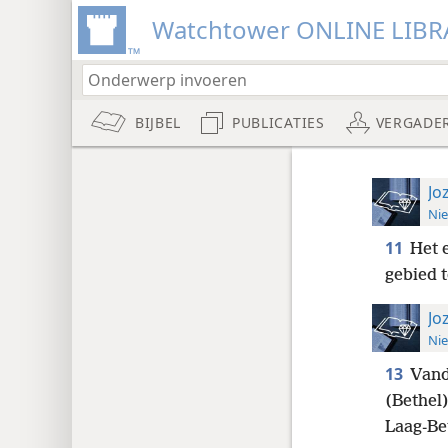
Watchtower ONLINE LIBR
BIJBEL
PUBLICATIES
VERGADE
Jo
Nie
11
Het 
gebied 
Jo
Nie
13
Vanda
(Bethel)
Laag-Be