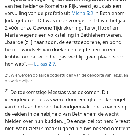
van het heidense Romeinse Rijk, werd Jezus als een
vervulling van de profetie uit
Micha 5:2
in Bethlehem-
Juda geboren. Dit was in de vroege herfst van het jaar
2 vóór onze Gewone Tijdrekening. Terwijl Jozef en
Maria wegens een volkstelling in Bethlehem waren,
„baarde [zij] haar zoon, de eerstgeborene, en bond
hem in windsels van doeken en legde hem in een
kribbe, omdat er in het gastverblijf geen plaats voor
hen was”. —
Lukas 2:7
.
21. Wie werden op aarde ooggetuigen van de geboorte van Jezus, en
op welke wijze?
21
De toekomstige Messías was gekomen! Dit
vreugdevolle nieuws werd door een glorierijke engel
van God aan herders bekendgemaakt die ’s nachts op
de velden in de nabijheid van Bethlehem de wacht
hielden over hun kudden. „De engel zei tot hen: ’Vreest
niet, want ziet! ik maak u goed nieuws bekend omtrent