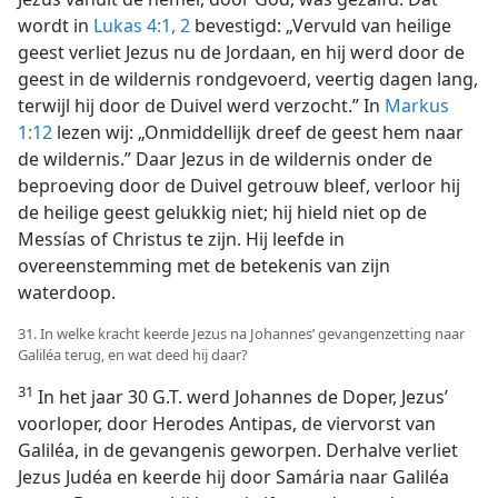
wordt in
Lukas 4:1, 2
bevestigd: „Vervuld van heilige
geest verliet Jezus nu de Jordaan, en hij werd door de
geest in de wildernis rondgevoerd, veertig dagen lang,
terwijl hij door de Duivel werd verzocht.” In
Markus
1:12
lezen wij: „Onmiddellijk dreef de geest hem naar
de wildernis.” Daar Jezus in de wildernis onder de
beproeving door de Duivel getrouw bleef, verloor hij
de heilige geest gelukkig niet; hij hield niet op de
Messías of Christus te zijn. Hij leefde in
overeenstemming met de betekenis van zijn
waterdoop.
31. In welke kracht keerde Jezus na Johannes’ gevangenzetting naar
Galiléa terug, en wat deed hij daar?
31
In het jaar 30 G.T. werd Johannes de Doper, Jezus’
voorloper, door Herodes Antipas, de viervorst van
Galiléa, in de gevangenis geworpen. Derhalve verliet
Jezus Judéa en keerde hij door Samária naar Galiléa