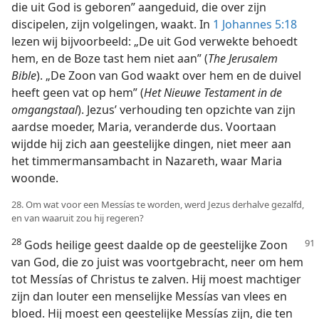
die uit God is geboren” aangeduid, die over zijn
discipelen, zijn volgelingen, waakt. In
1 Johannes 5:18
lezen wij bijvoorbeeld: „De uit God verwekte behoedt
hem, en de Boze tast hem niet aan” (
The Jerusalem
Bible
). „De Zoon van God waakt over hem en de duivel
heeft geen vat op hem” (
Het Nieuwe Testament in de
omgangstaal
). Jezus’ verhouding ten opzichte van zijn
aardse moeder, Maria, veranderde dus. Voortaan
wijdde hij zich aan geestelijke dingen, niet meer aan
het timmermansambacht in Nazareth, waar Maria
woonde.
28. Om wat voor een Messías te worden, werd Jezus derhalve gezalfd,
en van waaruit zou hij regeren?
28
Gods heilige geest daalde op de geestelijke Zoon
van God, die zo juist was voortgebracht, neer om hem
tot Messías of Christus te zalven. Hij moest machtiger
zijn dan louter een menselijke Messías van vlees en
bloed. Hij moest een geestelijke Messías zijn, die ten