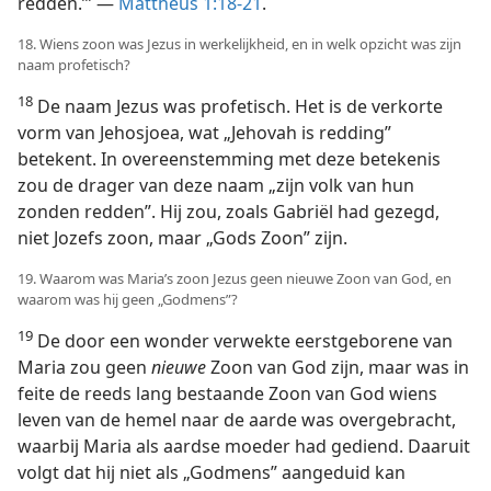
redden.’” —
Matthéüs 1:18-21
.
18. Wiens zoon was Jezus in werkelijkheid, en in welk opzicht was zijn
naam profetisch?
18
De naam Jezus was profetisch. Het is de verkorte
vorm van Jehosjoea, wat „Jehovah is redding”
betekent. In overeenstemming met deze betekenis
zou de drager van deze naam „zijn volk van hun
zonden redden”. Hij zou, zoals Gabriël had gezegd,
niet Jozefs zoon, maar „Gods Zoon” zijn.
19. Waarom was Maria’s zoon Jezus geen nieuwe Zoon van God, en
waarom was hij geen „Godmens”?
19
De door een wonder verwekte eerstgeborene van
Maria zou geen
nieuwe
Zoon van God zijn, maar was in
feite de reeds lang bestaande Zoon van God wiens
leven van de hemel naar de aarde was overgebracht,
waarbij Maria als aardse moeder had gediend. Daaruit
volgt dat hij niet als „Godmens” aangeduid kan