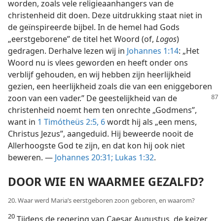
worden, zoals vele religieaanhangers van de
christenheid dit doen. Deze uitdrukking staat niet in
de geïnspireerde bijbel. In de hemel had Gods
„eerstgeborene” de titel het Woord (of,
Logos
)
gedragen. Derhalve lezen wij in
Johannes 1:14
: „Het
Woord nu is vlees geworden en heeft onder ons
verblijf gehouden, en wij hebben zijn heerlijkheid
gezien, een heerlijkheid zoals die van een eniggeboren
zoon van een vader.” De geestelijkheid van de
christenheid noemt hem ten onrechte „Godmens”,
want in
1 Timótheüs 2:5, 6
wordt hij als „een mens,
Christus Jezus”, aangeduid. Hij beweerde nooit de
Allerhoogste God te zijn, en dat kon hij ook niet
beweren. —
Johannes 20:31;
Lukas 1:32
.
DOOR WIE EN WAARMEE GEZALFD?
20. Waar werd Maria’s eerstgeboren zoon geboren, en waarom?
20
Tijdens de regering van Caesar Augustus, de keizer