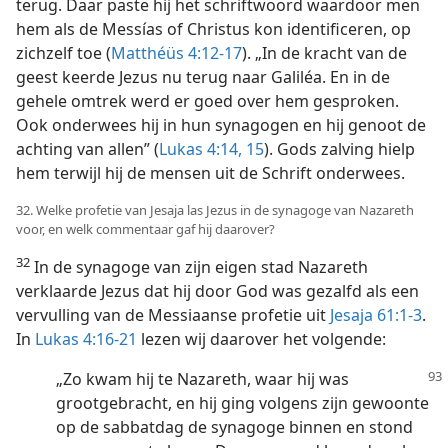
terug. Daar paste hij het schriftwoord waardoor men
hem als de Messías of Christus kon identificeren, op
zichzelf toe (
Matthéüs 4:12-17
). „In de kracht van de
geest keerde Jezus nu terug naar Galiléa. En in de
gehele omtrek werd er goed over hem gesproken.
Ook onderwees hij in hun synagogen en hij genoot de
achting van allen” (
Lukas 4:14, 15
). Gods zalving hielp
hem terwijl hij de mensen uit de Schrift onderwees.
32. Welke profetie van Jesaja las Jezus in de synagoge van Nazareth
voor, en welk commentaar gaf hij daarover?
32
In de synagoge van zijn eigen stad Nazareth
verklaarde Jezus dat hij door God was gezalfd als een
vervulling van de Messiaanse profetie uit
Jesaja 61:1-3
.
In
Lukas 4:16-21
lezen wij daarover het volgende:
„Zo kwam hij te Nazareth, waar hij was
grootgebracht, en hij ging volgens zijn gewoonte
op de sabbatdag de synagoge binnen en stond