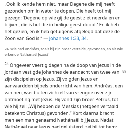
„Ook ik kende hem niet, maar Degene die mij heeft
gezonden om in water te dopen, Die heeft tot mij
gezegd: ’Degene op wie gij de geest ziet neerdalen en
blijven, die is het die in heilige geest doopt.’ En ik heb
het gezien, en ik heb getuigenis afgelegd dat deze de
Zoon van God is.” —
Johannes 1:33, 34
.
24. Wie had Andréas, zoals hij zijn broer vertelde, gevonden, en als wie
erkende Nathánaël Jezus?
24
Ongeveer veertig dagen na de doop van Jezus in de
Jordaan vestigde Johannes de aandacht van twee van
zijn discipelen op Jezus. Zij volgden Jezus en
aanvaardden bijbels onderricht van hem. Andréas, een
van hen, was buiten zichzelf van vreugde over zijn
ontmoeting met Jezus. Hij vond zijn broer Petrus, tot
wie hij zei: „Wij hebben de Messías (hetgeen vertaald
betekent: Christus) gevonden.” Kort daarna bracht
men een man genaamd Nathánaël bij Jezus. Nadat
Nathánaël naar Jezus had geluisterd, zei hij tot hem: