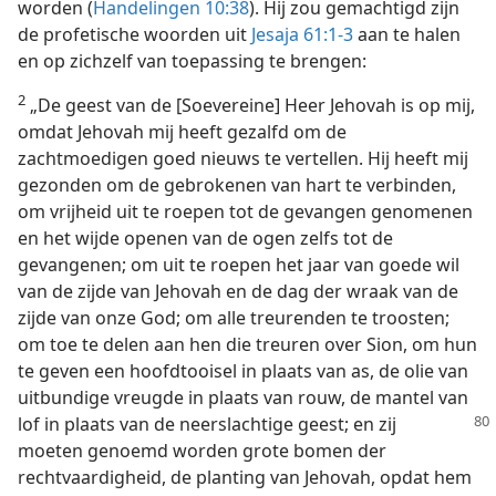
worden (
Handelingen 10:38
). Hij zou gemachtigd zijn
de profetische woorden uit
Jesaja 61:1-3
aan te halen
en op zichzelf van toepassing te brengen:
2
„De geest van de [Soevereine] Heer Jehovah is op mij,
omdat Jehovah mij heeft gezalfd om de
zachtmoedigen goed nieuws te vertellen. Hij heeft mij
gezonden om de gebrokenen van hart te verbinden,
om vrijheid uit te roepen tot de gevangen genomenen
en het wijde openen van de ogen zelfs tot de
gevangenen; om uit te roepen het jaar van goede wil
van de zijde van Jehovah en de dag der wraak van de
zijde van onze God; om alle treurenden te troosten;
om toe te delen aan hen die treuren over Sion, om hun
te geven een hoofdtooisel in plaats van as, de olie van
uitbundige vreugde in plaats van rouw, de mantel van
lof in plaats van de neerslachtige
geest; en zij
moeten genoemd worden grote bomen der
rechtvaardigheid, de planting van Jehovah, opdat hem