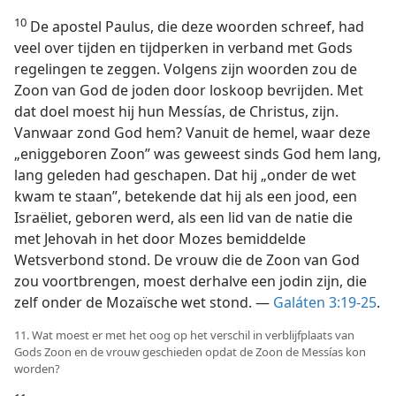
10
De apostel Paulus, die deze woorden schreef, had
veel over tijden en tijdperken in verband met Gods
regelingen te zeggen. Volgens zijn woorden zou de
Zoon van God de joden door loskoop bevrijden. Met
dat doel moest hij hun Messías, de Christus, zijn.
Vanwaar zond God hem? Vanuit de hemel, waar deze
„eniggeboren Zoon” was geweest sinds God hem lang,
lang geleden had geschapen. Dat hij „onder de wet
kwam te staan”, betekende dat hij als een jood, een
Israëliet, geboren werd, als een lid van de natie die
met Jehovah in het door Mozes bemiddelde
Wetsverbond stond. De vrouw die de Zoon van God
zou voortbrengen, moest derhalve een jodin zijn, die
zelf onder de Mozaïsche wet stond. —
Galáten 3:19-25
.
11. Wat moest er met het oog op het verschil in verblijfplaats van
Gods Zoon en de vrouw geschieden opdat de Zoon de Messías kon
worden?