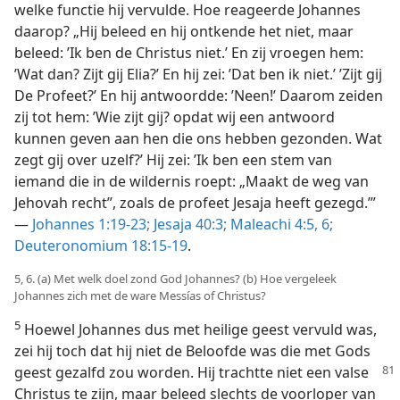
welke functie hij vervulde. Hoe reageerde Johannes
daarop? „Hij beleed en hij ontkende het niet, maar
beleed: ’Ik ben de Christus niet.’ En zij vroegen hem:
’Wat dan? Zijt gij Elia?’ En hij zei: ’Dat ben ik niet.’ ’Zijt gij
De Profeet?’ En hij antwoordde: ’Neen!’ Daarom zeiden
zij tot hem: ’Wie zijt gij? opdat wij een antwoord
kunnen geven aan hen die ons hebben gezonden. Wat
zegt gij over uzelf?’ Hij zei: ’Ik ben een stem van
iemand die in de wildernis roept: „Maakt de weg van
Jehovah recht”, zoals de profeet Jesaja heeft gezegd.’”
—
Johannes 1:19-23;
Jesaja 40:3;
Maleachi 4:5, 6;
Deuteronomium 18:15-19
.
5, 6. (a) Met welk doel zond God Johannes? (b) Hoe vergeleek
Johannes zich met de ware Messías of Christus?
5
Hoewel Johannes dus met heilige geest vervuld was,
zei hij toch dat hij niet de Beloofde was die met Gods
geest gezalfd zou worden. Hij trachtte niet een
valse
Christus te zijn, maar beleed slechts de voorloper van