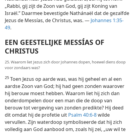
„Rabbi, gij zijt de Zoon van God, gij zijt Koning van
Israël.” Daarmee bevestigde Nathánaël dat de gezalfde
Jezus de Messías, de Christus, was. —
Johannes 1:35-
49
.
EEN GEESTELIJKE MESSÍAS OF
CHRISTUS
25. Waarom liet Jezus zich door Johannes dopen, hoewel diens doop
voor zondaars was?
25
Toen Jezus op aarde was, was hij geheel en al een
aardse Zoon van God; hij had geen zonden waarover
hij berouw moest hebben. Waarom liet hij zich dan
onderdompelen door een man die de doop van
berouw tot vergeving van zonden predikte? Hij deed
dit omdat hij de profetie uit
Psalm 40:6-8
wilde
vervullen. Zijn waterdoop symboliseerde dat hij zich
volledig aan God aanbood om, zoals hij zei, „uw wil te