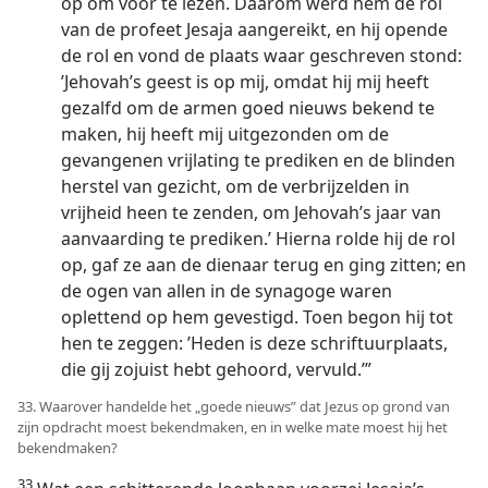
op om voor te lezen. Daarom werd hem de rol
van de profeet Jesaja aangereikt, en hij opende
de rol en vond de plaats waar geschreven stond:
’Jehovah’s geest is op mij, omdat hij mij heeft
gezalfd om de armen goed nieuws bekend te
maken, hij heeft mij uitgezonden om de
gevangenen vrijlating te prediken en de blinden
herstel van gezicht, om de verbrijzelden in
vrijheid heen te zenden, om Jehovah’s jaar van
aanvaarding te prediken.’ Hierna rolde hij de rol
op, gaf ze aan de dienaar terug en ging zitten; en
de ogen van allen in de synagoge waren
oplettend op hem gevestigd. Toen begon hij tot
hen te zeggen: ’Heden is deze schriftuurplaats,
die gij zojuist hebt gehoord, vervuld.’”
33. Waarover handelde het „goede nieuws” dat Jezus op grond van
zijn opdracht moest bekendmaken, en in welke mate moest hij het
bekendmaken?
33