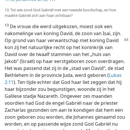
13. Tot wie zond God Gabriël met een tweede boodschap, en hoe
maakte Gabriël zich aan haar zichtbaar?
13
De vrouw die werd uitgekozen, moest ook een
nakomelinge van koning David, de zoon van Isaï, zijn.
Op
grond van haar verwantschap met koning David
kon zij het natuurlijke recht op het koninkrijk van
David over de twaalf stammen van het „huis van
Jakob” (Israël) op haar eerstgeboren zoon overdragen.
Het was passend dat zij in de „stad van David”, de stad
Bethlehem in de provincie Juda, werd geboren (
Lukas
2:11
). Ten tijde echter dat God haar liet zeggen dat hij
haar bijzonder zou begunstigen, woonde zij in het
Galilese stadje Nazareth. Ongeveer zes maanden
voordien had God de engel Gabriël naar de priester
Zacharías gezonden om aan te kondigen dat hem een
zoon geboren zou worden, die Johannes genaamd zou
worden, en op passende wijze zond God Gabriël nu