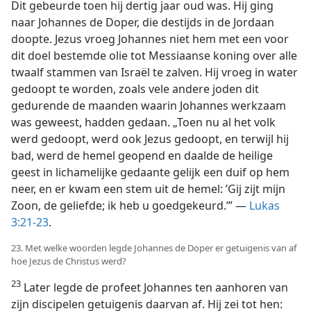
Dit gebeurde toen hij dertig jaar oud was. Hij ging
naar Johannes de Doper, die destijds in de Jordaan
doopte. Jezus vroeg Johannes niet hem met een voor
dit doel bestemde olie tot Messiaanse koning over alle
twaalf stammen van Israël te zalven. Hij vroeg in water
gedoopt te worden, zoals vele andere joden dit
gedurende de maanden waarin Johannes werkzaam
was geweest, hadden gedaan. „Toen nu al het volk
werd gedoopt, werd ook Jezus gedoopt, en terwijl hij
bad, werd de hemel geopend en daalde de heilige
geest in lichamelijke gedaante gelijk een duif op hem
neer, en er kwam een stem uit de hemel: ’Gij zijt mijn
Zoon, de geliefde; ik heb u goedgekeurd.’” —
Lukas
3:21-23
.
23. Met welke woorden legde Johannes de Doper er getuigenis van af
hoe Jezus de Christus werd?
23
Later legde de profeet Johannes ten aanhoren van
zijn discipelen getuigenis daarvan af. Hij zei tot hen: