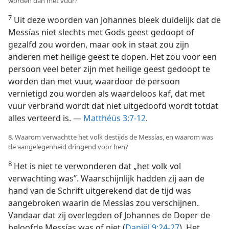
worden dan met vuur?
7
Uit deze woorden van Johannes bleek duidelijk dat de
Messías niet slechts met Gods geest gedoopt of
gezalfd zou worden, maar ook in staat zou zijn
anderen met heilige geest te dopen. Het zou voor een
persoon veel beter zijn met heilige geest gedoopt te
worden dan met vuur, waardoor de persoon
vernietigd zou worden als waardeloos kaf, dat met
vuur verbrand wordt dat niet uitgedoofd wordt totdat
alles verteerd is. —
Matthéüs 3:7-12
.
8. Waarom verwachtte het volk destijds de Messías, en waarom was
de aangelegenheid dringend voor hen?
8
Het is niet te verwonderen dat „het volk vol
verwachting was”. Waarschijnlijk hadden zij aan de
hand van de Schrift uitgerekend dat de tijd was
aangebroken waarin de Messías zou verschijnen.
Vandaar dat zij overlegden of Johannes de Doper de
beloofde Messías was of niet (
Daniël 9:24-27
). Het