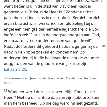
een grote vreugde, die heel het volk ten deel zal vallen,
want heden is u in de stad van David een Redder
geboren, die Christus de Heer is.’” Zonder dat het
pasgeboren kind Jezus in de kribbe in Bethlehem zich
ervan bewust was, „verscheen er [plotseling] bij de
engel een menigte der hemelse legerschare, die God
loofde en zei: ’Glorie in de hoogste hoogten aan God,
en op aarde vrede onder mensen van goede wil’”.
Nadat de herders dit gehoord
hadden, gingen zij de
baby in de kribbe zoeken en vonden hem. Zo
ondervonden zij in die beslissende nacht de vreugde
ooggetuigen van de geboorte van Jezus te zijn. —
Lukas 2:8-20
.
22. Wanneer werd Jezus, zoals de engel zei, „Christus de Heer”, en
hoe?
22
Wanneer werd deze Jezus werkelijk „Christus de
Heer”? Niet op de achtste dag van zijn geboorte, toen
men hem besneed. Op die dag werd hij niet gezalfd.