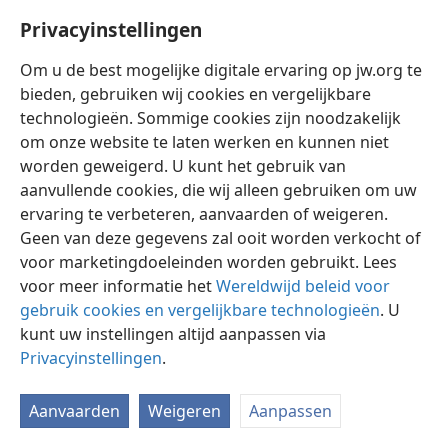
goede nieuws van het koninkrijk Gods predikte en
Privacyinstellingen
bekendmaakte. En de twaalf [apostelen] waren met
hem, alsmede zekere vrouwen die van goddeloze
Om u de best mogelijke digitale ervaring op jw.org te
geesten en
ziekten waren genezen: Maria, die
bieden, gebruiken wij cookies en vergelijkbare
Magdalena wordt genoemd, van wie zeven demonen
technologieën. Sommige cookies zijn noodzakelijk
waren uitgegaan, en Johanna, de vrouw van Chuzas,
om onze website te laten werken en kunnen niet
opzichter van Herodes, en Suzanna en vele andere
worden geweigerd. U kunt het gebruik van
vrouwen, die hen van hun bezittingen dienden.” —
aanvullende cookies, die wij alleen gebruiken om uw
Lukas 8:1-3
.
ervaring te verbeteren, aanvaarden of weigeren.
Geen van deze gegevens zal ooit worden verkocht of
35. Hoe breidde Jezus de verkondiging van het evangelie uit?
voor marketingdoeleinden worden gebruikt. Lees
35
Niet alleen Jezus verkondigde echter het goede
voor meer informatie het
Wereldwijd beleid voor
nieuws van Gods koninkrijk, maar hij zond ook zijn
gebruik cookies en vergelijkbare technologieën
. U
discipelen uit, die op soortgelijke wijze moesten
kunt uw instellingen altijd aanpassen via
prediken. Na ruim een jaar door hem te zijn opgeleid,
Privacyinstellingen
.
werden zijn twaalf discipelen uitgezonden om
zelfstandig het koninkrijk te verkondigen. In
Lukas
Aanvaarden
Weigeren
Aanpassen
9:1, 2
wordt ons verteld: „Toen riep hij de twaalf bijeen
en gaf hun kracht en autoriteit over alle demonen en