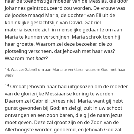
naar de toekomstige moeder van de Messías, die door
Johannes geïntroduceerd zou worden. De vrouw was
de joodse maagd Maria, de dochter van Eli uit de
koninklijke geslachtslijn van David. Gabriël
materialiseerde zich in menselijke gedaante om aan
Maria te kunnen verschijnen. Maria schrok toen hij
haar groette. Waarom zei deze bezoeker, die zo
plotseling verscheen, dat Jehovah met haar was?
Waarom met
haar?
14. Wat zei Gabriël om aan Maria te verklaren waarom God met haar
was?
14
Omdat Jehovah haar had uitgekozen om de moeder
van de glorierijke Messiaanse koning te worden.
Daarom zei Gabriël: „Vrees niet, Maria, want gij hebt
gunst gevonden bij God; en zie! gij zult in uw schoot
ontvangen en een zoon baren, die gij de naam Jezus
moet geven. Deze zal groot zijn en de Zoon van de
Allerhoogste worden genoemd, en Jehovah God zal