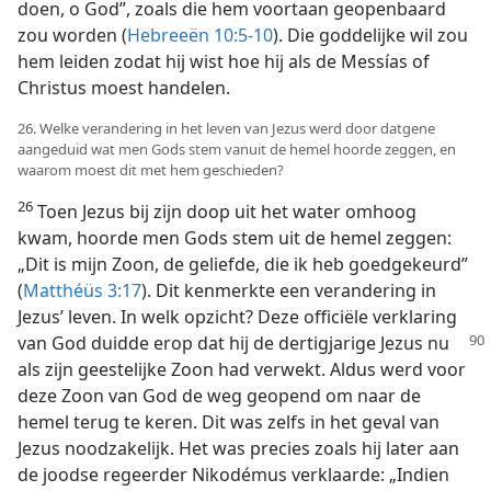
doen, o God”, zoals die hem voortaan geopenbaard
zou worden (
Hebreeën 10:5-10
). Die goddelijke wil zou
hem leiden zodat hij wist hoe hij als de Messías of
Christus moest handelen.
26. Welke verandering in het leven van Jezus werd door datgene
aangeduid wat men Gods stem vanuit de hemel hoorde zeggen, en
waarom moest dit met hem geschieden?
26
Toen Jezus bij zijn doop uit het water omhoog
kwam, hoorde men Gods stem uit de hemel zeggen:
„Dit is mijn Zoon, de geliefde, die ik heb goedgekeurd”
(
Matthéüs 3:17
). Dit kenmerkte een verandering in
Jezus’ leven. In welk opzicht? Deze officiële verklaring
van God duidde erop dat hij de dertigjarige Jezus nu
als zijn geestelijke Zoon had verwekt. Aldus werd voor
deze Zoon van God de weg geopend om naar de
hemel terug te keren. Dit was zelfs in het geval van
Jezus noodzakelijk. Het was precies zoals hij later aan
de joodse regeerder Nikodémus verklaarde: „Indien