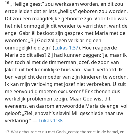
16
„Heilige geest” zou werkzaam worden, en dit zou
ertoe leiden dat er iets „heiligs” geboren zou worden.
Dit zou een maagdelijke geboorte zijn. Voor God was
het niet onmogelijk dit wonder te verrichten, want de
engel Gabriël besloot zijn gesprek met Maria met de
woorden: „Bij God zal geen verklaring een
onmogelijkheid zijn” (
Lukas 1:37
). Hoe reageerde
Maria op dit alles? Zij had kunnen zeggen: ’Ja, maar ik
ben toch al met de timmerman Jozef, de zoon van
Jakob uit het koninklijke huis van David, verloofd. Ik
ben verplicht de moeder van zijn kinderen te worden.
Ik kan mijn verloving met Jozef niet verbreken. U zult
me eenvoudig moeten excuseren!’ Er schenen dus
werkelijk problemen te zijn. Maar God wist dit
eveneens, en daarom antwoordde Maria de engel vol
geloof: „Zie! Jehovah’s slavin! Mij geschiede naar uw
verklaring.” —
Lukas 1:38
.
17. Wat gebeurde er nu met Gods „eerstgeborene” in de hemel, en