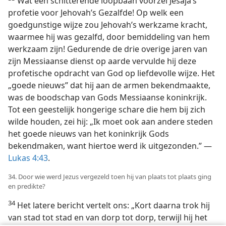
Wat een schitterende loopbaan voorzei Jesaja’s
profetie voor Jehovah’s Gezalfde! Op welk een
goedgunstige wijze zou Jehovah’s werkzame kracht,
waarmee hij was gezalfd, door bemiddeling van hem
werkzaam zijn! Gedurende de drie overige jaren van
zijn Messiaanse dienst op aarde vervulde hij deze
profetische opdracht van God op liefdevolle wijze. Het
„goede nieuws” dat hij aan de armen bekendmaakte,
was de boodschap van Gods Messiaanse koninkrijk.
Tot een geestelijk hongerige schare die hem bij zich
wilde houden, zei hij: „Ik moet ook aan andere steden
het goede nieuws van het koninkrijk Gods
bekendmaken, want hiertoe werd ik uitgezonden.” —
Lukas 4:43
.
34. Door wie werd Jezus vergezeld toen hij van plaats tot plaats ging
en predikte?
34
Het latere bericht vertelt ons: „Kort daarna trok hij
van stad tot stad en van dorp tot dorp, terwijl hij het