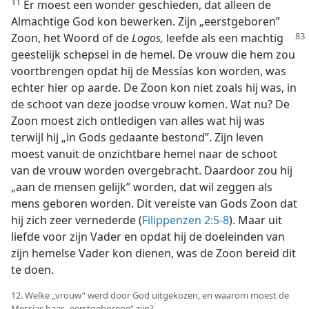
11
Er moest een wonder geschieden, dat alleen de
Almachtige God kon bewerken. Zijn „eerstgeboren”
Zoon, het Woord of de
Logos,
leefde als een machtig
geestelijk schepsel in de hemel. De vrouw die hem zou
voortbrengen opdat hij de Messías kon worden, was
echter hier op aarde. De Zoon kon niet zoals hij was, in
de schoot van deze joodse vrouw komen. Wat nu? De
Zoon moest zich ontledigen van alles wat hij was
terwijl hij „in Gods gedaante bestond”. Zijn leven
moest vanuit de onzichtbare hemel naar de schoot
van de vrouw worden overgebracht. Daardoor zou hij
„aan de mensen gelijk” worden, dat wil zeggen als
mens geboren worden. Dit vereiste van Gods Zoon dat
hij zich zeer vernederde (
Filippenzen 2:5-8
). Maar uit
liefde voor zijn Vader en opdat hij de doeleinden van
zijn hemelse Vader kon dienen, was de Zoon bereid dit
te doen.
12. Welke „vrouw” werd door God uitgekozen, en waarom moest de
Messías haar „eerstgeborene” zijn?