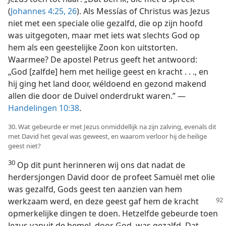
(
Johannes 4:25, 26
). Als Messías of Christus was Jezus
niet met een speciale olie gezalfd, die op zijn hoofd
was uitgegoten, maar met iets wat slechts God op
hem als een geestelijke Zoon kon uitstorten.
Waarmee? De apostel Petrus geeft het antwoord:
„God [zalfde] hem met heilige geest en kracht . . ., en
hij ging het land door, wéldoend en gezond makend
allen die door de Duivel onderdrukt waren.” —
Handelingen 10:38
.
30. Wat gebeurde er met Jezus onmiddellijk na zijn zalving, evenals dit
met David het geval was geweest, en waarom verloor hij de heilige
geest niet?
30
Op dit punt herinneren wij ons dat nadat de
herdersjongen David door de profeet Samuël met olie
was gezalfd, Gods geest ten aanzien van hem
werkzaam
werd, en deze geest gaf hem de kracht
opmerkelijke dingen te doen. Hetzelfde gebeurde toen
Jezus vanuit de hemel, door God, was gezalfd. Dat