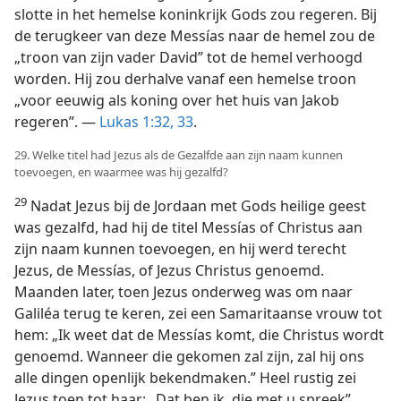
slotte in het hemelse koninkrijk Gods zou regeren. Bij
de terugkeer van deze Messías naar de hemel zou de
„troon van zijn vader David” tot de hemel verhoogd
worden. Hij zou derhalve vanaf een hemelse troon
„voor eeuwig als koning over het huis van Jakob
regeren”. —
Lukas 1:32, 33
.
29. Welke titel had Jezus als de Gezalfde aan zijn naam kunnen
toevoegen, en waarmee was hij gezalfd?
29
Nadat Jezus bij de Jordaan met Gods heilige geest
was gezalfd, had hij de titel Messías of Christus aan
zijn naam kunnen toevoegen, en hij werd terecht
Jezus, de Messías, of Jezus Christus genoemd.
Maanden later, toen Jezus onderweg was om naar
Galiléa terug te keren, zei een Samaritaanse vrouw tot
hem: „Ik weet dat de Messías komt, die Christus wordt
genoemd. Wanneer die gekomen zal zijn, zal hij ons
alle dingen openlijk bekendmaken.” Heel rustig zei
Jezus toen tot haar: „Dat ben ik, die met u spreek”