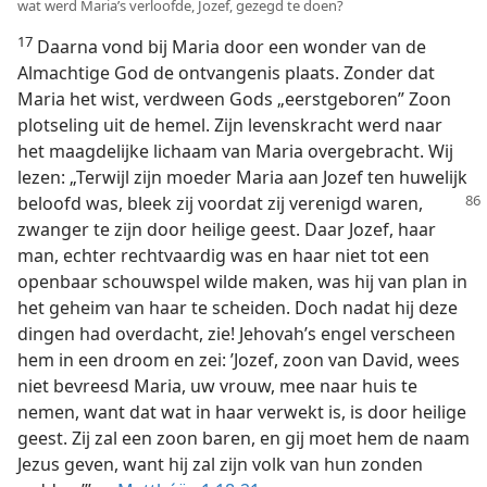
wat werd Maria’s verloofde, Jozef, gezegd te doen?
17
Daarna vond bij Maria door een wonder van de
Almachtige God de ontvangenis plaats. Zonder dat
Maria het wist, verdween Gods „eerstgeboren” Zoon
plotseling uit de hemel. Zijn levenskracht werd naar
het maagdelijke lichaam van Maria overgebracht. Wij
lezen: „Terwijl zijn moeder Maria aan Jozef ten huwelijk
beloofd
was, bleek zij voordat zij verenigd waren,
zwanger te zijn door heilige geest. Daar Jozef, haar
man, echter rechtvaardig was en haar niet tot een
openbaar schouwspel wilde maken, was hij van plan in
het geheim van haar te scheiden. Doch nadat hij deze
dingen had overdacht, zie! Jehovah’s engel verscheen
hem in een droom en zei: ’Jozef, zoon van David, wees
niet bevreesd Maria, uw vrouw, mee naar huis te
nemen, want dat wat in haar verwekt is, is door heilige
geest. Zij zal een zoon baren, en gij moet hem de naam
Jezus geven, want hij zal zijn volk van hun zonden