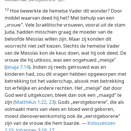
12
Hoe bewerkte de hemelse Vader dit wonder? Door
middel waarvan deed hij het? Met behulp van een
„vrouw”. Vele Israëlitische vrouwen, vooral uit de stam
Juda, hadden misschien graag de moeder van de
beloofde Messías willen zijn. Maar zij konden dit
voorrecht niet zelf kiezen. Slechts de hemelse Vader
van de Messías kon de keus doen, wat hij ook deed. De
vrouw die hij uitkoos, was een ongehuwd „meisje”
(
Jesaja 7:14
). Indien zij reeds getrouwd was en
kinderen had, zou dit vragen hebben opgeworpen met
betrekking tot het vaderschap, alsook met betrekking
tot erfelijke en andere rechten. Het „meisje” dat door
God werd uitgekozen, bleek dan ook een „maagd” te
zijn (
Matthéüs 1:22, 23
). Gods „eerstgeborene”, die als
volmaakt mens van vlees en bloed werd geboren,
moest dienovereenkomstig ook de „eerstgeborene”
zijn van de vrouw die hem baarde. —
Kolossenzen
1:15;
Johannes 3:16, 17
.