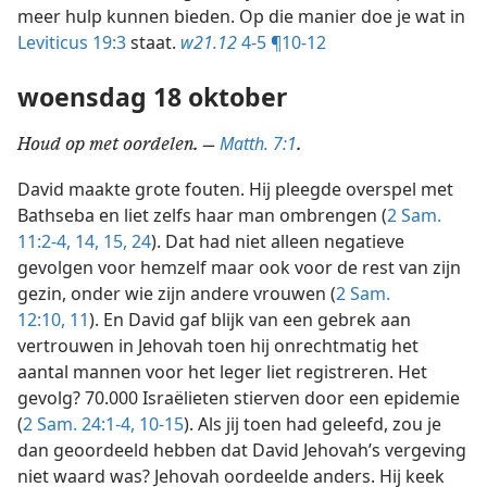
meer hulp kunnen bieden. Op die manier doe je wat in
Leviticus 19:3
staat.
w21.12
4-5 ¶10-12
woensdag 18 oktober
Matth. 7:1
Houd op met oordelen. —
.
David maakte grote fouten. Hij pleegde overspel met
Bathseba en liet zelfs haar man ombrengen (
2 Sam.
11:2-4,
14, 15,
24
). Dat had niet alleen negatieve
gevolgen voor hemzelf maar ook voor de rest van zijn
gezin, onder wie zijn andere vrouwen (
2 Sam.
12:10, 11
). En David gaf blijk van een gebrek aan
vertrouwen in Jehovah toen hij onrechtmatig het
aantal mannen voor het leger liet registreren. Het
gevolg? 70.000 Israëlieten stierven door een epidemie
(
2 Sam. 24:1-4,
10-15
). Als jij toen had geleefd, zou je
dan geoordeeld hebben dat David Jehovah’s vergeving
niet waard was? Jehovah oordeelde anders. Hij keek