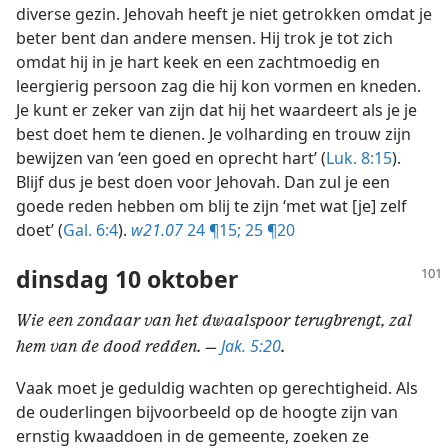
diverse gezin. Jehovah heeft je niet getrokken omdat je
beter bent dan andere mensen. Hij trok je tot zich
omdat hij in je hart keek en een zachtmoedig en
leergierig persoon zag die hij kon vormen en kneden.
Je kunt er zeker van zijn dat hij het waardeert als je je
best doet hem te dienen. Je volharding en trouw zijn
bewijzen van ‘een goed en oprecht hart’ (
Luk. 8:15
).
Blijf dus je best doen voor Jehovah. Dan zul je een
goede reden hebben om blij te zijn ‘met wat [je] zelf
doet’ (
Gal. 6:4
).
w21.07
24 ¶15;
25 ¶20
dinsdag 10 oktober
Wie een zondaar van het dwaalspoor terugbrengt, zal
Jak. 5:20
hem van de dood redden. —
.
Vaak moet je geduldig wachten op gerechtigheid. Als
de ouderlingen bijvoorbeeld op de hoogte zijn van
ernstig kwaaddoen in de gemeente, zoeken ze