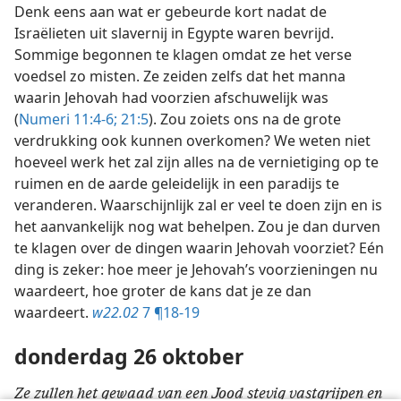
Denk eens aan wat er gebeurde kort nadat de
Israëlieten uit slavernij in Egypte waren bevrijd.
Sommige begonnen te klagen omdat ze het verse
voedsel zo misten. Ze zeiden zelfs dat het manna
waarin Jehovah had voorzien afschuwelijk was
(
Numeri 11:4-6;
21:5
). Zou zoiets ons na de grote
verdrukking ook kunnen overkomen? We weten niet
hoeveel werk het zal zijn alles na de vernietiging op te
ruimen en de aarde geleidelijk in een paradijs te
veranderen. Waarschijnlijk zal er veel te doen zijn en is
het aanvankelijk nog wat behelpen. Zou je dan durven
te klagen over de dingen waarin Jehovah voorziet? Eén
ding is zeker: hoe meer je Jehovah’s voorzieningen nu
waardeert, hoe groter de kans dat je ze dan
waardeert.
w22.02
7 ¶18-19
donderdag 26 oktober
Ze zullen het gewaad van een Jood stevig vastgrijpen en