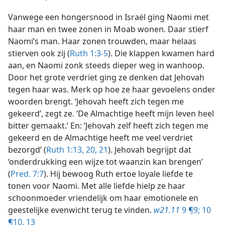
Vanwege een hongersnood in Israël ging Naomi met
haar man en twee zonen in Moab wonen. Daar stierf
Naomi’s man. Haar zonen trouwden, maar helaas
stierven ook zij (
Ruth 1:3-5
). Die klappen kwamen hard
aan, en Naomi zonk steeds dieper weg in wanhoop.
Door het grote verdriet ging ze denken dat Jehovah
tegen haar was. Merk op hoe ze haar gevoelens onder
woorden brengt. ‘Jehovah heeft zich tegen me
gekeerd’, zegt ze. ‘De Almachtige heeft mijn leven heel
bitter gemaakt.’ En: ‘Jehovah zelf heeft zich tegen me
gekeerd en de Almachtige heeft me veel verdriet
bezorgd’ (
Ruth 1:13,
20, 21
). Jehovah begrijpt dat
‘onderdrukking een wijze tot waanzin kan brengen’
(
Pred. 7:7
). Hij bewoog Ruth ertoe loyale liefde te
tonen voor Naomi. Met alle liefde hielp ze haar
schoonmoeder vriendelijk om haar emotionele en
geestelijke evenwicht terug te vinden.
w21.11
9 ¶9;
10
¶10,
13