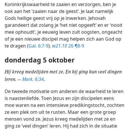
Koninkrijkswaarheid te zaaien en verzorgen, ben je
ook aan het ‘zaaien naar de geest’. Je laat namelijk
Gods heilige geest vrij op je inwerken. Jehovah
garandeert dat zolang je ‘het niet opgeeft’ en er ‘nooit
mee ophoudt’, je eeuwig leven zult oogsten, ongeacht
of je een nieuwe discipel mag helpen zich aan God op
te dragen (
Gal. 6:7-9
).
w21.10
26 ¶8-9
donderdag 5 oktober
Hij kreeg medelijden met ze. En hij ging hun veel dingen
Mark. 6:34
leren. —
.
De tweede motivatie om anderen de waarheid te leren
is naastenliefde. Toen Jezus en zijn discipelen eens
moe waren na een intensieve predikingstocht, zochten
ze een plek om uit te rusten. Maar een grote groep
mensen vond ze. Jezus kreeg medelijden met ze en
ging ze ‘veel dingen’ leren. Hij had zich in de situatie