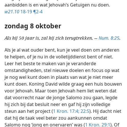
aanbidden is en wat Jehovah’s Getuigen nu doen.
w21.10
18-19 ¶2-4
zondag 8 oktober
Num. 8:25
Als hij 50 jaar is, zal hij zich terugtrekken. —
.
Als je al wat ouder bent, kun je veel doen om anderen
te helpen, of je nu in de volletijddienst bent of niet.
Leer het beste te maken van je veranderde
omstandigheden, stel nieuwe doelen en focus op wat
je nog wel kunt doen in plaats van wat je niet meer
kunt doen. Koning David wilde graag een huis bouwen
voor Jehovah. Maar toen Jehovah hem liet weten dat
dat voorrecht naar de jonge Salomo zou gaan, legde
hij zich bij dat besluit neer en gaf hij zijn volledige
steun aan het project (
1 Kron. 17:4;
22:5
). Hij dacht niet
dat hij de taak veel beter zou aankunnen omdat
Salomo nog ‘jong en onervaren’ was (
1 Kron. 29:1
). Of