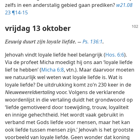
zelfs in een anderstalig gebied gaan prediken?
w21.08
23 ¶14-15
vrijdag 13 oktober
Ps. 136:1
Eeuwig duurt zijn loyale liefde. —
.
Jehovah vindt loyale liefde heel belangrijk (
Hos. 6:6
).
Via de profeet Micha moedigt hij ons aan ‘loyale liefde
lief te hebben’ (
Micha 6:8
, vtn.). Maar daarvoor moeten
we natuurlijk wel weten wat loyale liefde is. Wat is
loyale liefde? De uitdrukking komt zo’n 230 keer in de
Nieuwewereldvertaling
voor. Volgens de verklarende
woordenlijst in die vertaling duidt het grondwoord op
‘liefde gemotiveerd door toewijding, trouw, loyaliteit
en innige gehechtheid. Het wordt vaak gebruikt in
verband met Gods liefde voor mensen, maar het kan
ook liefde tussen mensen zijn.’ Jehovah is het grootste
voorbeeld van loyale liefde. Geen wonder dat koning