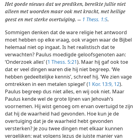
Het goede nieuws dat we prediken, bereikte jullie niet
alleen met woorden maar ook met kracht, met heilige
1 Thess. 1:5
geest en met sterke overtuiging. —
.
Sommigen denken dat de ware religie het antwoord
moet hebben op elke vraag, ook vragen waar de Bijbel
helemaal niet op ingaat. Is het realistisch dat te
verwachten? Paulus moedigde geloofsgenoten aan:
‘Onderzoek alles’ (
1 Thess. 5:21
). Maar hij gaf ook toe
dat er veel dingen waren die hij niet begreep. ‘We
hebben gedeeltelijke kennis’, schreef hij. ‘We zien vage
omtrekken in een metalen spiegel’ (
1 Kor. 13:9,
12
).
Paulus begreep dus niet alles, en wij ook niet. Maar
Paulus kende wel de grote lijnen van Jehovah’s
voornemen. Hij wist genoeg om ervan overtuigd te zijn
dat hij de waarheid had gevonden. Hoe kun je de
overtuiging dat je de waarheid hebt gevonden
versterken? Je zou twee dingen met elkaar kunnen
vergelijken: wat volgens Jezus de juiste manier van