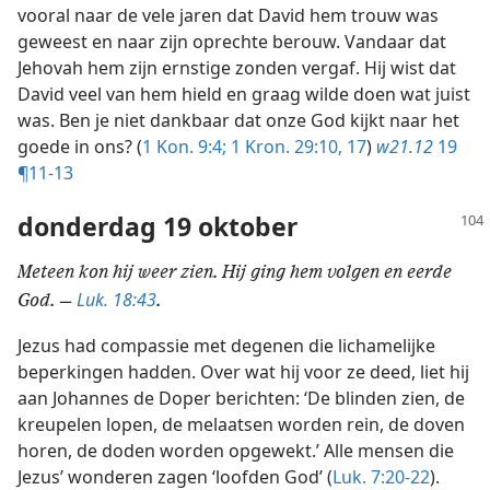
vooral naar de vele jaren dat David hem trouw was
geweest en naar zijn oprechte berouw. Vandaar dat
Jehovah hem zijn ernstige zonden vergaf. Hij wist dat
David veel van hem hield en graag wilde doen wat juist
was. Ben je niet dankbaar dat onze God kijkt naar het
goede in ons? (
1 Kon. 9:4;
1 Kron. 29:10,
17
)
w21.12
19
¶11-13
donderdag 19 oktober
Meteen kon hij weer zien. Hij ging hem volgen en eerde
Luk. 18:43
God. —
.
Jezus had compassie met degenen die lichamelijke
beperkingen hadden. Over wat hij voor ze deed, liet hij
aan Johannes de Doper berichten: ‘De blinden zien, de
kreupelen lopen, de melaatsen worden rein, de doven
horen, de doden worden opgewekt.’ Alle mensen die
Jezus’ wonderen zagen ‘loofden God’ (
Luk. 7:20-22
).