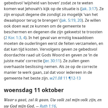
gebedsvol ‘wijsheid van boven’ zodat ze te weten
komen wat Jehovah’s kijk op de situatie is (
Jak. 3:17
). Ze
zijn eropuit degene die zondigt zo mogelijk ‘van het
dwaalspoor terug te brengen’ (
Jak. 5:19, 20
). Ze willen
ook doen wat ze kunnen om de gemeente te
beschermen en degenen die zijn gekwetst te troosten
(
2 Kor. 1:3, 4
). In het geval van ernstig kwaaddoen
moeten de ouderlingen eerst de feiten verzamelen, en
dat kan tijd kosten. Vervolgens geven ze gebedsvol
doordachte raad uit Gods Woord en geven ze ‘in de
juiste mate’ correctie (
Jer. 30:11
). Ze zullen geen
overhaaste beslissing nemen. Als ze op de correcte
manier te werk gaan, zal dat voor iedereen in de
gemeente het beste zijn.
w21.08
11 ¶12-13
woensdag 11 oktober
Waar u gaat, zal ik gaan. Uw volk zal mijn volk zijn, en
Ruth 1:16
uw God mijn God. —
.