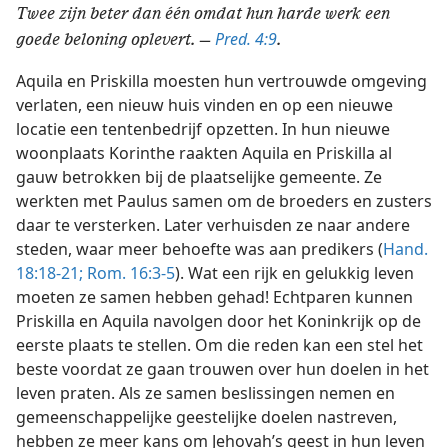
Twee zijn beter dan één omdat hun harde werk een
Pred. 4:9
goede beloning oplevert. —
.
Aquila en Priskilla moesten hun vertrouwde omgeving
verlaten, een nieuw huis vinden en op een nieuwe
locatie een tentenbedrijf opzetten. In hun nieuwe
woonplaats Korinthe raakten Aquila en Priskilla al
gauw betrokken bij de plaatselijke gemeente. Ze
werkten met Paulus samen om de broeders en zusters
daar te versterken. Later verhuisden ze naar andere
steden, waar meer behoefte was aan predikers (
Hand.
18:18-21;
Rom. 16:3-5
). Wat een rijk en gelukkig leven
moeten ze samen hebben gehad! Echtparen kunnen
Priskilla en Aquila navolgen door het Koninkrijk op de
eerste plaats te stellen. Om die reden kan een stel het
beste voordat ze gaan trouwen over hun doelen in het
leven praten. Als ze samen beslissingen nemen en
gemeenschappelijke geestelijke doelen nastreven,
hebben ze meer kans om Jehovah’s geest in hun leven