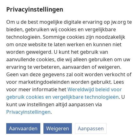
Zach. 8:23
zeggen: ‘Wij willen met jullie meegaan.’ —
.
Privacyinstellingen
In de profetie in
Zacharia 8:23
duiden de woorden ‘een
Om u de best mogelijke digitale ervaring op jw.org te
Jood’ en ‘jullie’ op dezelfde groep: het gezalfde
bieden, gebruiken wij cookies en vergelijkbare
overblijfsel (
Rom. 2:28, 29
). De ‘tien mannen uit alle
technologieën. Sommige cookies zijn noodzakelijk
talen van de volken’ zijn een afbeelding van de andere
om onze website te laten werken en kunnen niet
schapen. De profetie laat zien dat zij de gezalfden
worden geweigerd. U kunt het gebruik van
‘stevig vastgrijpen’ — zich loyaal aan hen hechten — en
aanvullende cookies, die wij alleen gebruiken om uw
zich bij hen aansluiten in de zuivere aanbidding.
ervaring te verbeteren, aanvaarden of weigeren.
Vergelijkbaar hiermee is de profetie in
Ezechiël 37:15-
Geen van deze gegevens zal ooit worden verkocht of
19,
24, 25
, die Jehovah heeft vervuld door de gezalfden
voor marketingdoeleinden worden gebruikt. Lees
en de andere schapen samen te brengen in een
voor meer informatie het
Wereldwijd beleid voor
onverbrekelijke band van eenheid. Er worden twee
gebruik cookies en vergelijkbare technologieën
. U
stokken genoemd. Personen met de hemelse hoop
kunt uw instellingen altijd aanpassen via
zijn als de stok ‘voor Juda’ (de stam waaruit de
Privacyinstellingen
.
koningen van Israël werden gekozen) en personen
met de aardse hoop zijn als de stok ‘van Efraïm’.
Aanvaarden
Weigeren
Aanpassen
Jehovah zou de twee groepen verenigen zodat ze ‘één
stok’ zouden worden. Dit betekent dat ze verenigd