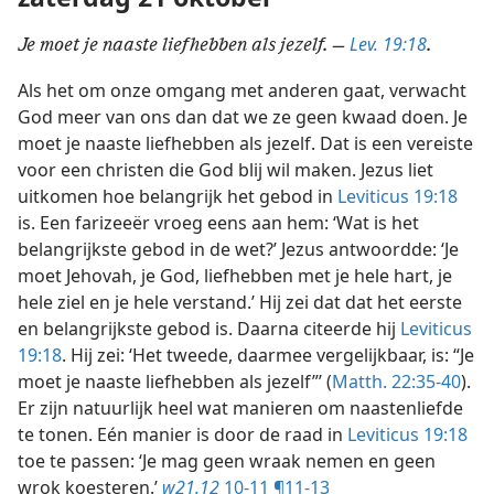
Lev. 19:18
Je moet je naaste liefhebben als jezelf. —
.
Als het om onze omgang met anderen gaat, verwacht
God meer van ons dan dat we ze geen kwaad doen. Je
moet je naaste liefhebben als jezelf. Dat is een vereiste
voor een christen die God blij wil maken. Jezus liet
uitkomen hoe belangrijk het gebod in
Leviticus 19:18
is. Een farizeeër vroeg eens aan hem: ‘Wat is het
belangrijkste gebod in de wet?’ Jezus antwoordde: ‘Je
moet Jehovah, je God, liefhebben met je hele hart, je
hele ziel en je hele verstand.’ Hij zei dat dat het eerste
en belangrijkste gebod is. Daarna citeerde hij
Leviticus
19:18
. Hij zei: ‘Het tweede, daarmee vergelijkbaar, is: “Je
moet je naaste liefhebben als jezelf”’ (
Matth. 22:35-40
).
Er zijn natuurlijk heel wat manieren om naastenliefde
te tonen. Eén manier is door de raad in
Leviticus 19:18
toe te passen: ‘Je mag geen wraak nemen en geen
wrok koesteren.’
w21.12
10-11 ¶11-13