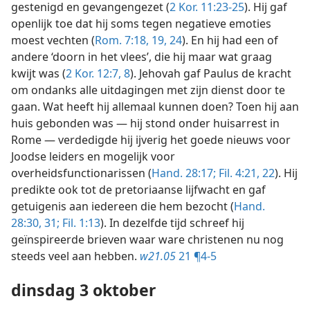
gestenigd en gevangengezet (
2 Kor. 11:23-25
). Hij gaf
openlijk toe dat hij soms tegen negatieve emoties
moest vechten (
Rom. 7:18, 19,
24
). En hij had een of
andere ‘doorn in het vlees’, die hij maar wat graag
kwijt was (
2 Kor. 12:7, 8
). Jehovah gaf Paulus de kracht
om ondanks alle uitdagingen met zijn dienst door te
gaan. Wat heeft hij allemaal kunnen doen? Toen hij aan
huis gebonden was — hij stond onder huisarrest in
Rome — verdedigde hij ijverig het goede nieuws voor
Joodse leiders en mogelijk voor
overheidsfunctionarissen (
Hand. 28:17;
Fil. 4:21, 22
). Hij
predikte ook tot de pretoriaanse lijfwacht en gaf
getuigenis aan iedereen die hem bezocht (
Hand.
28:30, 31;
Fil. 1:13
). In dezelfde tijd schreef hij
geïnspireerde brieven waar ware christenen nu nog
steeds veel aan hebben.
w21.05
21 ¶4-5
dinsdag 3 oktober