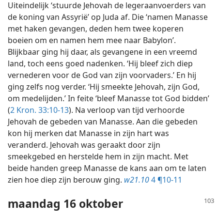
Uiteindelijk ‘stuurde Jehovah de legeraanvoerders van
de koning van Assyrië’ op Juda af. Die ‘namen Manasse
met haken gevangen, deden hem twee koperen
boeien om en namen hem mee naar Babylon’.
Blijkbaar ging hij daar, als gevangene in een vreemd
land, toch eens goed nadenken. ‘Hij bleef zich diep
vernederen voor de God van zijn voorvaders.’ En hij
ging zelfs nog verder. ‘Hij smeekte Jehovah, zijn God,
om medelijden.’ In feite ‘bleef Manasse tot God bidden’
(
2 Kron. 33:10-13
). Na verloop van tijd verhoorde
Jehovah de gebeden van Manasse. Aan die gebeden
kon hij merken dat Manasse in zijn hart was
veranderd. Jehovah was geraakt door zijn
smeekgebed en herstelde hem in zijn macht. Met
beide handen greep Manasse de kans aan om te laten
zien hoe diep zijn berouw ging.
w21.10
4 ¶10-11
maandag 16 oktober