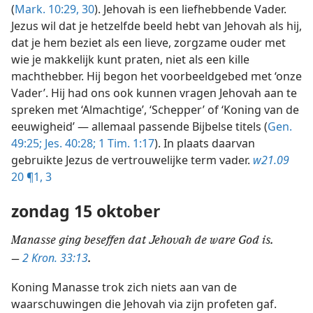
(
Mark. 10:29, 30
). Jehovah is een liefhebbende Vader.
Jezus wil dat je hetzelfde beeld hebt van Jehovah als hij,
dat je hem beziet als een lieve, zorgzame ouder met
wie je makkelijk kunt praten, niet als een kille
machthebber. Hij begon het voorbeeldgebed met ‘onze
Vader’. Hij had ons ook kunnen vragen Jehovah aan te
spreken met ‘Almachtige’, ‘Schepper’ of ‘Koning van de
eeuwigheid’ — allemaal passende Bijbelse titels (
Gen.
49:25;
Jes. 40:28;
1 Tim. 1:17
). In plaats daarvan
gebruikte Jezus de vertrouwelijke term vader.
w21.09
20 ¶1,
3
zondag 15 oktober
Manasse ging beseffen dat Jehovah de ware God is.
2 Kron. 33:13
—
.
Koning Manasse trok zich niets aan van de
waarschuwingen die Jehovah via zijn profeten gaf.