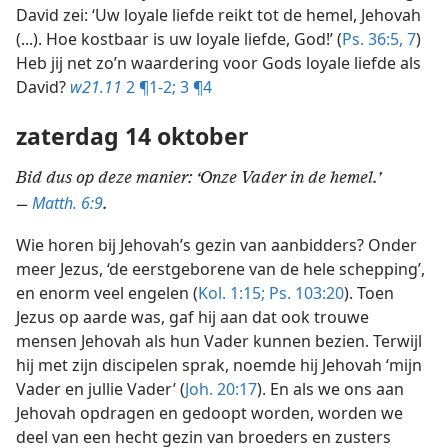
David zei: ‘Uw loyale liefde reikt tot de hemel, Jehovah
(...). Hoe kostbaar is uw loyale liefde, God!’ (
Ps. 36:5,
7
)
Heb jij net zo’n waardering voor Gods loyale liefde als
David?
w21.11
2 ¶1-2;
3 ¶4
zaterdag 14 oktober
Bid dus op deze manier: ‘Onze Vader in de hemel.’
Matth. 6:9
—
.
Wie horen bij Jehovah’s gezin van aanbidders? Onder
meer Jezus, ‘de eerstgeborene van de hele schepping’,
en enorm veel engelen (
Kol. 1:15;
Ps. 103:20
). Toen
Jezus op aarde was, gaf hij aan dat ook trouwe
mensen Jehovah als hun Vader kunnen bezien. Terwijl
hij met zijn discipelen sprak, noemde hij Jehovah ‘mijn
Vader en jullie Vader’ (
Joh. 20:17
). En als we ons aan
Jehovah opdragen en gedoopt worden, worden we
deel van een hecht gezin van broeders en zusters