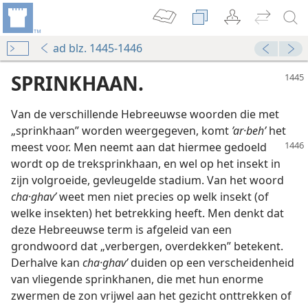
ad blz. 1445-1446
SPRINKHAAN.
Van de verschillende Hebreeuwse woorden die met
„sprinkhaan” worden weergegeven, komt
’ar·behʹ
het
meest voor. Men
neemt aan dat hiermee gedoeld
wordt op de treksprinkhaan, en wel op het insekt in
zijn volgroeide, gevleugelde stadium. Van het woord
cha·ghavʹ
weet men niet precies op welk insekt (of
welke insekten) het betrekking heeft. Men denkt dat
deze Hebreeuwse term is afgeleid van een
grondwoord dat „verbergen, overdekken” betekent.
Derhalve kan
cha·ghavʹ
duiden op een verscheidenheid
van vliegende sprinkhanen, die met hun enorme
zwermen de zon vrijwel aan het gezicht onttrekken of