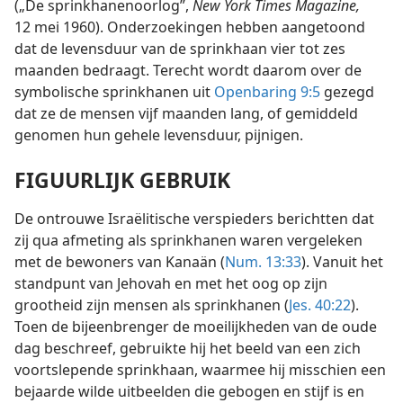
(„De sprinkhanenoorlog”,
New York Times Magazine,
12 mei 1960). Onderzoekingen hebben aangetoond
dat de levensduur van de sprinkhaan vier tot zes
maanden bedraagt. Terecht wordt daarom over de
symbolische sprinkhanen uit
Openbaring 9:5
gezegd
dat ze de mensen vijf maanden lang, of gemiddeld
genomen hun gehele levensduur, pijnigen.
FIGUURLIJK GEBRUIK
De ontrouwe Israëlitische verspieders berichtten dat
zij qua afmeting als sprinkhanen waren vergeleken
met de bewoners van Kanaän (
Num. 13:33
). Vanuit het
standpunt van Jehovah en met het oog op zijn
grootheid zijn mensen als sprinkhanen (
Jes. 40:22
).
Toen de bijeenbrenger de moeilijkheden van de oude
dag beschreef, gebruikte hij het beeld van een zich
voortslepende sprinkhaan, waarmee hij misschien een
bejaarde wilde uitbeelden die gebogen en stijf is en