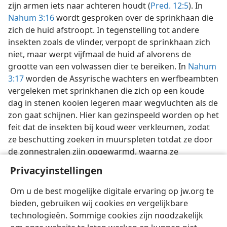
zijn armen iets naar achteren houdt (
Pred. 12:5
). In
Nahum 3:16
wordt gesproken over de sprinkhaan die
zich de huid afstroopt. In tegenstelling tot andere
insekten zoals de vlinder, verpopt de sprinkhaan zich
niet, maar werpt vijfmaal de huid af alvorens de
grootte van een volwassen dier te bereiken. In
Nahum
3:17
worden de Assyrische wachters en werfbeambten
vergeleken met sprinkhanen die zich op een koude
dag in stenen kooien legeren maar wegvluchten als de
zon gaat schijnen. Hier kan gezinspeeld worden op het
feit dat de insekten bij koud weer verkleumen, zodat
ze beschutting zoeken in muurspleten totdat ze door
de zonnestralen zijn opgewarmd, waarna ze
wegvliegen. Naar verluidt kunnen sprinkhanen pas
Privacyinstellingen
vliegen wanneer hun lichaam een temperatuur van
21 °C heeft bereikt.
Om u de best mogelijke digitale ervaring op jw.org te
bieden, gebruiken wij cookies en vergelijkbare
technologieën. Sommige cookies zijn noodzakelijk