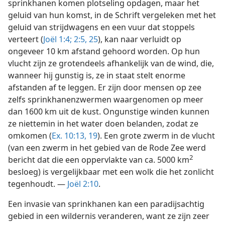
sprinkhanen komen plotseling opdagen, maar het
geluid van hun komst, in de Schrift vergeleken met het
geluid van strijdwagens en een vuur dat stoppels
verteert (
Joël 1:4;
2:5,
25
), kan naar verluidt op
ongeveer 10 km afstand gehoord worden. Op hun
vlucht zijn ze grotendeels afhankelijk van de wind, die,
wanneer hij gunstig is, ze in staat stelt enorme
afstanden af te leggen. Er zijn door mensen op zee
zelfs sprinkhanenzwermen waargenomen op meer
dan 1600 km uit de kust. Ongunstige winden kunnen
ze niettemin in het water doen belanden, zodat ze
omkomen (
Ex. 10:13,
19
). Een grote zwerm in de vlucht
(van een zwerm in het gebied van de Rode Zee werd
2
bericht dat die een oppervlakte van ca. 5000 km
besloeg) is vergelijkbaar met een wolk die het zonlicht
tegenhoudt. —
Joël 2:10
.
Een invasie van sprinkhanen kan een paradijsachtig
gebied in een wildernis veranderen, want ze zijn zeer