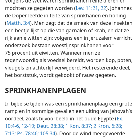
Volgens de Wet waren sprinkhanen reine dieren en
mochten ze gegeten worden (
Lev. 11:21, 22
). Johannes
de Doper leefde in feite van sprinkhanen en honing
(
Matth. 3:4
). Men zegt dat de smaak van deze insekten
een beetje lijkt op die van garnalen of krab, en dat ze
rijk aan eiwitten zijn; volgens een in Jeruzalem verricht
onderzoek bestaan woestijnsprinkhanen voor
75 procent uit eiwitten. Wanneer men ze
tegenwoordig als voedsel bereidt, worden kop, poten,
vleugels en achterlijf verwijderd. Het resterende deel,
het borststuk, wordt gekookt of rauw gegeten.
SPRINKHANENPLAGEN
In bijbelse tijden was een sprinkhanenplaag een grote
ramp en in sommige gevallen een uiting van Jehovah’s
oordeel, zoals bijvoorbeeld in het oude Egypte (
Ex.
10:4-6,
12-19;
Deut. 28:38;
1 Kon. 8:37;
2 Kron. 6:28;
7:13;
Ps. 78:46;
105:34
). Door de wind meegevoerde