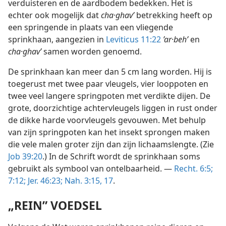
verduisteren en de aardbodem bedekken. Het is
echter ook mogelijk dat
cha·ghavʹ
betrekking heeft op
een springende in plaats van een vliegende
sprinkhaan, aangezien in
Leviticus 11:22
’ar·behʹ
en
cha·ghavʹ
samen worden genoemd.
De sprinkhaan kan meer dan 5 cm lang worden. Hij is
toegerust met twee paar vleugels, vier looppoten en
twee veel langere springpoten met verdikte dijen. De
grote, doorzichtige achtervleugels liggen in rust onder
de dikke harde voorvleugels gevouwen. Met behulp
van zijn springpoten kan het insekt sprongen maken
die vele malen groter zijn dan zijn lichaamslengte. (Zie
Job 39:20
.) In de Schrift wordt de sprinkhaan soms
gebruikt als symbool van ontelbaarheid. —
Recht. 6:5;
7:12;
Jer. 46:23;
Nah. 3:15,
17
.
„REIN” VOEDSEL