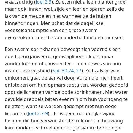
vraatzuchtig (
Joël 2:3
). Ze eten niet alleen plantengroei
maar ook linnen, wol, zijde en leer, en sparen zelfs de
lak van de meubelen niet wanneer ze de huizen
binnendringen. Men schat dat de dagelijkse
voedselconsumptie van een grote zwerm
overeenkomt met die van anderhalf miljoen mensen.
Een zwerm sprinkhanen beweegt zich voort als een
goed georganiseerd, gedisciplineerd leger, maar
zonder koning of aanvoerder — een bewijs van hun
instinctieve wijsheid (
Spr. 30:24,
27
). Zelfs als er vele
omkomen, gaat de aanval door. Vuren die men heeft
ontstoken om hun opmars te stuiten, worden gedoofd
door de lichamen van de dode sprinkhanen. Met water
gevulde greppels baten evenmin om hun voortgang te
beletten, want ze worden gedempt met hun dode
lichamen (
Joël 2:7-9
). „Er is geen natuurlijke vijand
bekend die hun verwoestende trektocht in bedwang
kan houden”, schreef een hoogleraar in de zoölogie